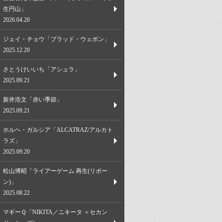
生円山」
2026.04.20
ジェイ・チョウ「ブラッド・ウェポン」
2025.12.20
さとうけいいち「アシュラ」
2025.09.21
新井浩文「赤い季節」
2025.09.21
ホルヘ・ガルシア「ALCATRAZ/アルカト
ラズ」
2025.09.20
松山博昭「ライアーゲーム 再生(リボー
ン)」
2025.08.22
マギーＱ「NIKITA／ニキータ ＜セカン