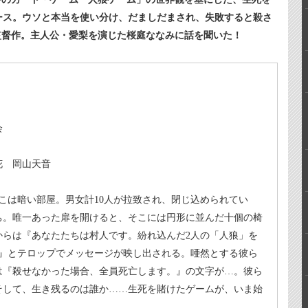
ース。ウソと本当を使い分け、だましだまされ、失敗すると殺さ
監督作。主人公・愛梨を演じた桜庭ななみに話を聞いた！
会
花 岡山天音
こは暗い部屋。男女計10人が拉致され、閉じ込められてい
ち。唯一あった扉を開けると、そこには円形に並んだ十個の椅
からは『あなたたちは村人です。紛れ込んだ2人の「人狼」を
。』とテロップでメッセージが映し出される。唖然とする彼ら
は『殺せなかった場合、全員死亡します。』の文字が…。彼ら
そして、生き残るのは誰か……生死を賭けたゲームが、いま始