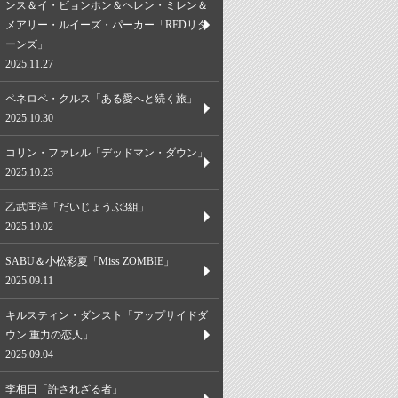
ンス＆イ・ビョンホン＆ヘレン・ミレン＆
メアリー・ルイーズ・パーカー「REDリタ
ーンズ」
2025.11.27
ペネロペ・クルス「ある愛へと続く旅」
2025.10.30
コリン・ファレル「デッドマン・ダウン」
2025.10.23
乙武匡洋「だいじょうぶ3組」
2025.10.02
SABU＆小松彩夏「Miss ZOMBIE」
2025.09.11
キルスティン・ダンスト「アップサイドダ
ウン 重力の恋人」
2025.09.04
李相日「許されざる者」