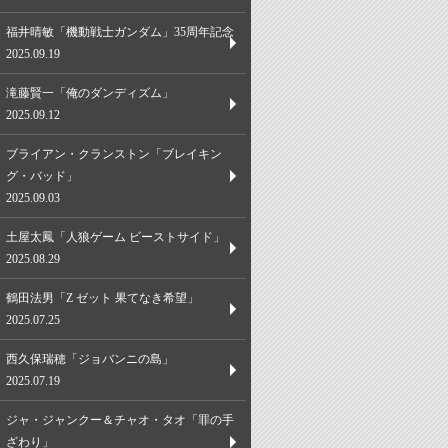
福井晴敏「機動戦士ガンダム」35周年記念
2025.09.19
滝藤賢一「俺のダンディズム」
2025.09.12
ブライアン・クランストン「ブレイキン
グ・バッド」
2025.09.03
土屋太鳳「人狼ゲーム ビーストサイド」
2025.08.29
鶴田法男「Z ゼット 果てなき希望」
2025.07.25
西久保瑞穂「ジョバンニの島」
2025.07.19
ジャ・ジャンクー＆チャオ・タオ「罪の手
ざわり」