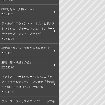
2026.02.05
桜庭ななみ「人狼ゲーム」
2025.12.26
ティルダ・スウィントン、トム・ヒドルス
トン＆ジム・ジャームッシュ「オンリー・
ラヴァーズ・レフト・アライヴ」
2025.12.24
黒沢清「リアル〜完全なる首長竜の日〜」
2025.12.16
夏帆「箱入り息子の恋」
2025.12.06
ヴァネス・ウー＆ジミー・ハン＆エリッ
ク・トゥー＆ディーン・フジオカ「夢の向
こう側～ROAD LESS TRAVELED～」
2025.11.27
ブルース・ウィリス＆アンソニー・ホプキ