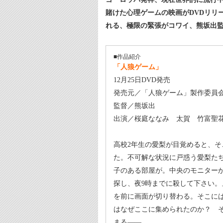
賭けた心理ゲームの映画がDVDリリ
れる、極限の緊張がコワイ、熊坂出
■作品紹介
「人狼ゲーム」
12月25日DVD発売
発売元／「人狼ゲーム」製作委員
監督／熊坂出
出演／桜庭ななみ 太賀 竹富聖
高校2年生の愛梨が目覚めると、そ
た。不可解な状況に戸惑う愛梨た
子のある部屋が。中央のモニター
探し、夜9時までに殺して下さい
を前に画面が切り替わる。そこに
はなぜここに集められたのか？ 
まる――。