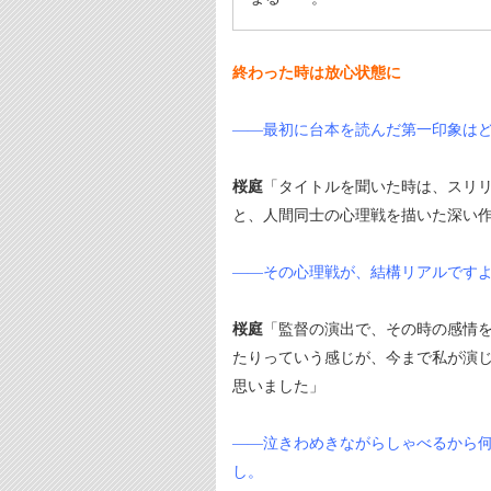
終わった時は放心状態に
――最初に台本を読んだ第一印象は
桜庭
「タイトルを聞いた時は、スリ
と、人間同士の心理戦を描いた深い
――その心理戦が、結構リアルです
桜庭
「監督の演出で、その時の感情
たりっていう感じが、今まで私が演
思いました」
――泣きわめきながらしゃべるから
し。