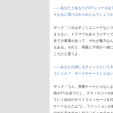
――あなたとあなたのTVシリーズは
そんなに受け入れられたんでしょう
ザック「これはすごくユニークなシ
まらない、ドラマでもありコメディ
全ての要素があって、それが魅力な
もある。それと、両親と子供が一緒
ころだと思うよ」
――あなたの演じるチャックという
ういう人？ ギークやナードじゃな
ザック「うん、実際ナードじゃないよ
画やTVを見てたし、テクノロジーが好
ていう自分のサイトでメッセージを打
ナードなんだよ”と。ファッションが
のがビデオゲームやコンピューター