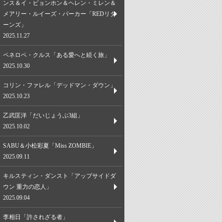
ンス＆イ・ビョンホン＆ヘレン・ミレン＆
メアリー・ルイーズ・パーカー「REDリタ
ーンズ」
2025.11.27
ペネロペ・クルス「ある愛へと続く旅」
2025.10.30
コリン・ファレル「デッドマン・ダウン」
2025.10.23
乙武匡洋「だいじょうぶ3組」
2025.10.02
SABU＆小松彩夏「Miss ZOMBIE」
2025.09.11
キルスティン・ダンスト「アップサイドダ
ウン 重力の恋人」
2025.09.04
李相日「許されざる者」