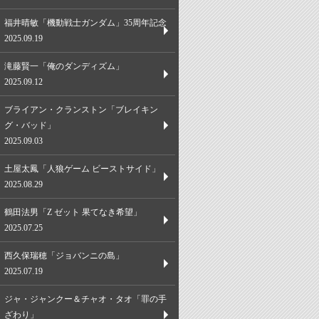
福井晴敏「機動戦士ガンダム」35周年記念
2025.09.19
滝藤賢一「俺のダンディズム」
2025.09.12
ブライアン・クランストン「ブレイキン
グ・バッド」
2025.09.03
土屋太鳳「人狼ゲーム ビーストサイド」
2025.08.29
鶴田法男「Z ゼット 果てなき希望」
2025.07.25
西久保瑞穂「ジョバンニの島」
2025.07.19
ジャ・ジャンクー＆チャオ・タオ「罪の手
ざわり」