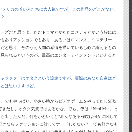
アメリカの若い人たちに大人気ですが、この作品のどこがなぜ、
か？
リーズだと思うよ。ただドラマとかただコメディとかいう枠には
でもありアクションでもあり、あるいはロマンス、ミステリー、
んだと思う。そのうえ人間の感情を描いているし心に訴えるもの
に見られるというのが、最高のエンターテインメントといえると
キャラクターはオタクという設定ですが、実際のあなた自身はど
いとは思いますけど。
。でもやっぱり、小さい時からビデオゲームをやってたしSF映
きだし、オタク気質ではあるかな。でも、僕は『Nerd Man』っ
ち出したんだ。何をかというと“みんなある程度は何かに関して
好きならファッションに対してナードじゃない？ でも好きなも
という人は、ナードというレッテルを貼られがちだよね。だから