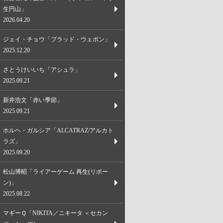
生円山」
2026.04.20
ジェイ・チョウ「ブラッド・ウェポン」
2025.12.20
さとうけいいち「アシュラ」
2025.09.21
新井浩文「赤い季節」
2025.09.21
ホルヘ・ガルシア「ALCATRAZ/アルカト
ラズ」
2025.09.20
松山博昭「ライアーゲーム 再生(リボー
ン)」
2025.08.22
マギーＱ「NIKITA／ニキータ ＜セカン