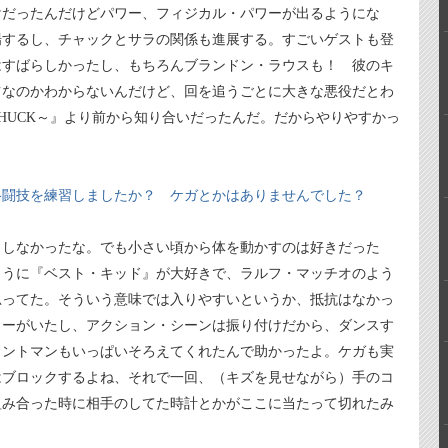
けだったんだけどパワー、フィジカル・パワーが出るようにな
場するし、チャックとサラの関係も進展する。すごいゲストも登
はすばらしかったし、もちろんブランドン・ラウスも！ 彼のキ
ツなのかわからないんだけど、回を追うごとに大きな悪役だとわ
HUCK～』より前から知り合いだったんだ。だからやりやすかっ
格闘技を練習しましたか？ ケガとかはありませんでした？
りしなかったな。でも小さい頃から体を動かすのは好きだった
ように『ベスト・キッド』が大好きで、ラルフ・マッチオのよう
思ってた。そういう意味では入りやすいというか、抵抗はなかっ
ターがいたし、アクション・シーンは振り付けだから、ダンスす
タントマンもいっぱいそろえてくれたんで助かったよ。ケガも実
はブロックするよね、それで一回、（キズを見せながら）手のコ
組み合った時に相手のしてた時計とかがここに当たって切れたみ