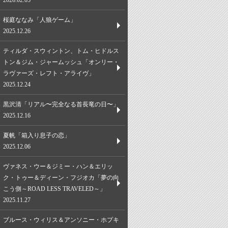
2026.02.05
桜庭ななみ「人狼ゲーム」
2025.12.26
ティルダ・スウィントン、トム・ヒドルス
トン＆ジム・ジャームッシュ「オンリー・
ラヴァーズ・レフト・アライヴ」
2025.12.24
黒沢清「リアル〜完全なる首長竜の日〜」
2025.12.16
夏帆「箱入り息子の恋」
2025.12.06
ヴァネス・ウー＆ジミー・ハン＆エリッ
ク・トゥー＆ディーン・フジオカ「夢の向
こう側～ROAD LESS TRAVELED～」
2025.11.27
ブルース・ウィリス＆アンソニー・ホプキ