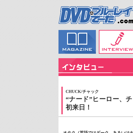
CHUCK/チャック
“ナード”ヒーロー、
初来日！
オタク（英語ではギーク、あるいはナ