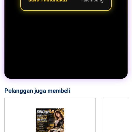
Pelanggan juga membeli