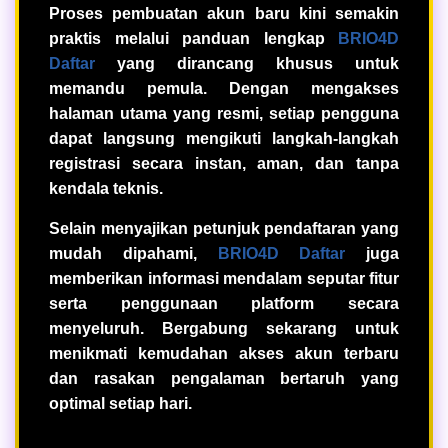
Proses pembuatan akun baru kini semakin
praktis melalui panduan lengkap
BRIO4D
Daftar
yang dirancang khusus untuk
memandu pemula. Dengan mengakses
halaman utama yang resmi, setiap pengguna
dapat langsung mengikuti langkah-langkah
registrasi secara instan, aman, dan tanpa
kendala teknis.
Selain menyajikan petunjuk pendaftaran yang
mudah dipahami,
BRIO4D Daftar
juga
memberikan informasi mendalam seputar fitur
serta penggunaan platform secara
menyeluruh. Bergabung sekarang untuk
menikmati kemudahan akses akun terbaru
dan rasakan pengalaman bertaruh yang
optimal setiap hari.