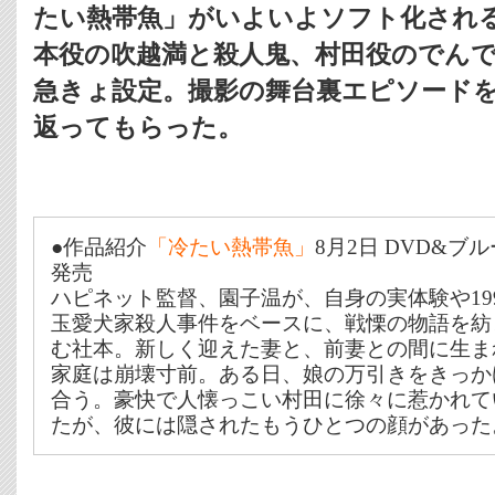
たい熱帯魚」がいよいよソフト化され
本役の吹越満と殺人鬼、村田役のでん
急きょ設定。撮影の舞台裏エピソード
返ってもらった。
●作品紹介
「冷たい熱帯魚」
8月2日 DVD&
発売
ハピネット監督、園子温が、自身の実体験や19
玉愛犬家殺人事件をベースに、戦慄の物語を紡
む社本。新しく迎えた妻と、前妻との間に生ま
家庭は崩壊寸前。ある日、娘の万引きをきっか
合う。豪快で人懐っこい村田に徐々に惹かれて
たが、彼には隠されたもうひとつの顔があった