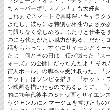
『ショーン・オブ・ザ・デッド』、『
ちスーパーポリスメン！』も大好き。
これまでスマートで興味深いキャラク
きたし、彼らには特別な相性のよさが
で限りなく楽しめる。ふたりと仕事を
のにも代えがたい魅力がある。だから
話をもらって、すぐにサイモンとミー
たよ。何とその日は、僕が撮った『ス
ォーズ』の公開日だったんだよ！ それ
宙人ポール』の脚本を受け取った。『
デッド』はゾンビを描き、『ホット・
ン映画を描いたものであるように、『
的に70年代後半のＳＦ映画とサイエン
うジャンルにオマージュを捧げたもの