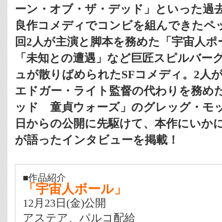
ーン・オブ・ザ・デッド」といった過
良作コメディでコンビを組んできたペ
回2人が主演と脚本を務めた「宇宙人ポー
「未知との遭遇」など巨匠スピルバー
ュが散りばめられたSFコメディ。2人
エドガー・ライト監督の代わりを務め
ッド 童貞ウォーズ」のグレッグ・モット
日からの公開に先駆けて、本作にいかに
が語ったインタビューを掲載！
■作品紹介
「宇宙人ボール」
12月23日(金)公開
アステア、パルコ配給