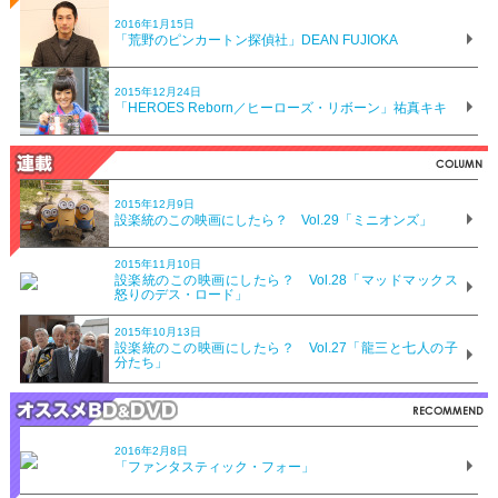
2016年1月15日
「荒野のピンカートン探偵社」DEAN FUJIOKA
2015年12月24日
「HEROES Reborn／ヒーローズ・リボーン」祐真キキ
2015年12月9日
設楽統のこの映画にしたら？ Vol.29「ミニオンズ」
2015年11月10日
設楽統のこの映画にしたら？ Vol.28「マッドマックス
怒りのデス・ロード」
2015年10月13日
設楽統のこの映画にしたら？ Vol.27「龍三と七人の子
分たち」
2016年2月8日
「ファンタスティック・フォー」