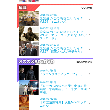
2015年12月9日
設楽統のこの映画にしたら？
Vol.29「ミニオンズ」
2015年11月10日
設楽統のこの映画にしたら？
Vol.28「マッドマックス 怒りのデ
ス・ロード」
2015年10月13日
設楽統のこの映画にしたら？
Vol.27「龍三と七人の子分たち」
2016年2月8日
「ファンタスティック・フォー」
2016年2月1日
「ローカル路線バス乗り継ぎの旅
函館〜宗谷岬編」「〜米沢〜大間
崎編」
2016年1月20日
【本誌連動特集】火星MOVIEクロ
ニクル