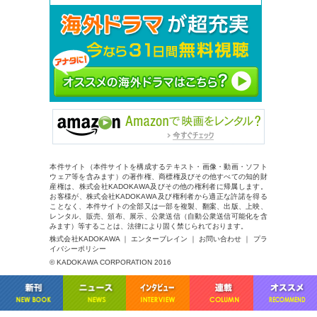
本件サイト（本件サイトを構成するテキスト・画像・動画・ソフト
ウェア等を含みます）の著作権、商標権及びその他すべての知的財
産権は、株式会社KADOKAWA及びその他の権利者に帰属します。
お客様が、株式会社KADOKAWA及び権利者から適正な許諾を得る
ことなく、本件サイトの全部又は一部を複製、翻案、出版、上映、
レンタル、販売、頒布、展示、公衆送信（自動公衆送信可能化を含
みます）等することは、法律により固く禁じられております。
株式会社KADOKAWA ｜ エンターブレイン ｜ お問い合わせ ｜ プラ
イバシーポリシー
© KADOKAWA CORPORATION 2016