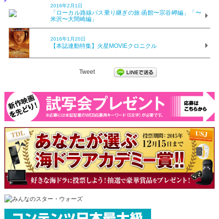
2016年2月1日
「ローカル路線バス乗り継ぎの旅 函館〜宗谷岬編」「〜
米沢〜大間崎編」
2016年1月20日
【本誌連動特集】火星MOVIEクロニクル
Tweet