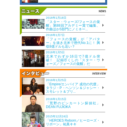
2016年1月18日
「スター・ウォーズ/フォースの覚
醒」第88回アカデミー賞で編集、
作曲ほか5部門にノミネー...
2016年1月7日
「フォースの覚醒」が「アバタ
ー」を抜き北米で歴代No.1に！ 興
収8億ドルも近い？
2016年1月5日
北米でわずか16日で7億ドル突
破！ 記録尽くしの「スター・ウ
ォーズ／フォースの覚醒」だ
2016年1月25日
「Empire/エンパイア 成功の代償」
タラジ・P・ヘンソン＆ジャシー・
スモレット＆ブリ...
2016年1月15日
「荒野のピンカートン探偵社」
DEAN FUJIOKA
2015年12月24日
「HEROES Reborn／ヒーローズ・
リボーン」祐真キキ