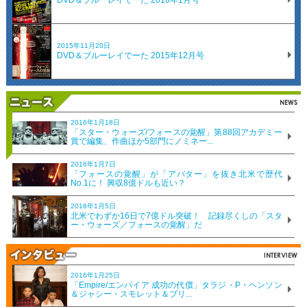
DVD＆ブルーレイでーた 2016年1月号
2015年11月20日
DVD＆ブルーレイでーた 2015年12月号
2016年1月18日
「スター・ウォーズ/フォースの覚醒」第88回アカデミー
賞で編集、作曲ほか5部門にノミネー...
2016年1月7日
「フォースの覚醒」が「アバター」を抜き北米で歴代
No.1に！ 興収8億ドルも近い？
2016年1月5日
北米でわずか16日で7億ドル突破！ 記録尽くしの「スタ
ー・ウォーズ／フォースの覚醒」だ
2016年1月25日
「Empire/エンパイア 成功の代償」タラジ・P・ヘンソン
＆ジャシー・スモレット＆ブリ...