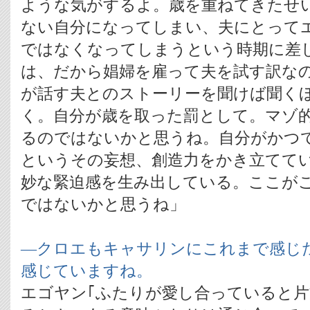
ような気がするよ。歳を重ねてきたせ
ない自分になってしまい、夫にとって
ではなくなってしまうという時期に差
は、だから娼婦を雇って夫を試す訳な
が話す夫とのストーリーを聞けば聞く
く。自分が歳を取った罰として。マゾ
るのではないかと思うね。自分がかつ
というその妄想、創造力をかき立てて
妙な緊迫感を生み出している。ここが
ではないかと思うね」
―クロエもキャサリンにこれまで感じ
感じていますね。
エゴヤン｢ふたりが愛し合っていると