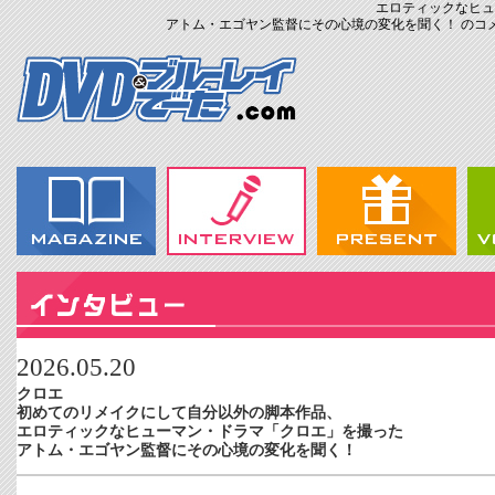
エロティックなヒュ
アトム・エゴヤン監督にその心境の変化を聞く！ のコメントのフィード" href
2026.05.20
クロエ
初めてのリメイクにして自分以外の脚本作品、
エロティックなヒューマン・ドラマ「クロエ」を撮った
アトム・エゴヤン監督にその心境の変化を聞く！