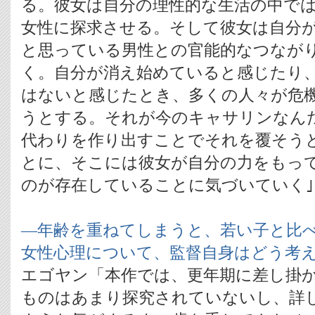
る。彼女は自分の理性的な生活の中で
女性に探求させる。そして彼女は自分
と思っている男性との官能的なつなが
く。自分が消え始めていると感じたり
はないと感じたとき、多くの人々が危
うとする。それが今のキャサリンなん
代わりを作り出すことでそれを覆そう
とに、そこには彼女が自分の力をもっ
のが存在していることに気づいていく｣
―年齢を重ねてしまうと、若い子と比
女性心理について、監督自身はどう考え
エゴヤン「本作では、更年期に差し掛
ものはあまり探究されていないし、詳