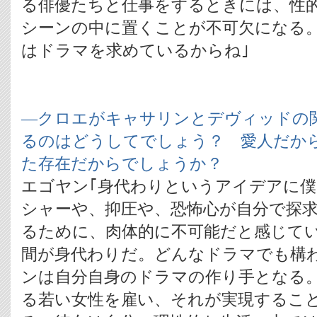
る俳優たちと仕事をするときには、性
シーンの中に置くことが不可欠になる
はドラマを求めているからね｣
―クロエがキャサリンとデヴィッドの
るのはどうしてでしょう？ 愛人だか
た存在だからでしょうか？
エゴヤン｢身代わりというアイデアに
シャーや、抑圧や、恐怖心が自分で探
るために、肉体的に不可能だと感じて
間が身代わりだ。どんなドラマでも構
ンは自分自身のドラマの作り手となる
る若い女性を雇い、それが実現するこ