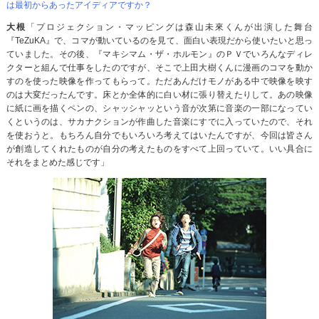
は最初からあったアイディアですか？
大根
「プロジェクション・マッピングは森山未來くんが出演した舞台
『TeZuKA』で、コマが動いているのを見て、面白い表現だから使いたいと思っ
ていました。その後、『マキシマム・ザ・ホルモン』のＰＶでいろんなディレ
クターと組んで仕事をしたのですが、そこで上田大樹くんに漫画のコマを動か
すのを使った映像を作ってもらって。ただあんだけモノがある中で映像を映す
のは大変だったんです。床とか全体的に白い材に張り替えたりして。あの映像
に紙に画を描くペンの、シャッシャッという音が次第に音楽の一部になってい
くというのは、サカナクションが作曲した音楽にすでに入っていたので、それ
を使おうと。もちろん自分でもいろいろ考えてはいたんですが、今回は皆さん
が創造してくれたものが自分の考えたものをすべて上回っていて。いい具合に
それをまとめた感じです」