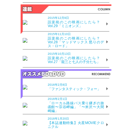
2015年12月9日
設楽統のこの映画にしたら？
Vol.29「ミニオンズ」
2015年11月10日
設楽統のこの映画にしたら？
Vol.28「マッドマックス 怒りのデ
ス・ロード」
2015年10月13日
設楽統のこの映画にしたら？
Vol.27「龍三と七人の子分たち」
2016年2月8日
「ファンタスティック・フォー」
2016年2月1日
「ローカル路線バス乗り継ぎの旅
函館〜宗谷岬編」「〜米沢〜大間
崎編」
2016年1月20日
【本誌連動特集】火星MOVIEクロ
ニクル