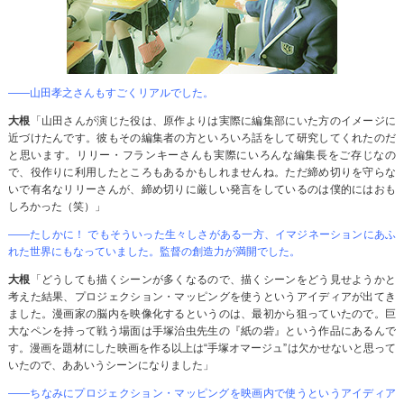
――山田孝之さんもすごくリアルでした。
大根
「山田さんが演じた役は、原作よりは実際に編集部にいた方のイメージに
近づけたんです。彼もその編集者の方といろいろ話をして研究してくれたのだ
と思います。リリー・フランキーさんも実際にいろんな編集長をご存じなの
で、役作りに利用したところもあるかもしれませんね。ただ締め切りを守らな
いで有名なリリーさんが、締め切りに厳しい発言をしているのは僕的にはおも
しろかった（笑）」
――たしかに！ でもそういった生々しさがある一方、イマジネーションにあふ
れた世界にもなっていました。監督の創造力が満開でした。
大根
「どうしても描くシーンが多くなるので、描くシーンをどう見せようかと
考えた結果、プロジェクション・マッピングを使うというアイディアが出てき
ました。漫画家の脳内を映像化するというのは、最初から狙っていたので。巨
大なペンを持って戦う場面は手塚治虫先生の『紙の砦』という作品にあるんで
す。漫画を題材にした映画を作る以上は“手塚オマージュ”は欠かせないと思って
いたので、ああいうシーンになりました」
――ちなみにプロジェクション・マッピングを映画内で使うというアイディア