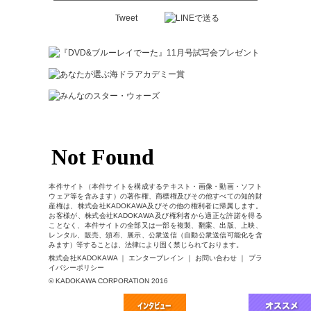
Tweet
本件サイト（本件サイトを構成するテキスト・画像・動画・ソフト
ウェア等を含みます）の著作権、商標権及びその他すべての知的財
産権は、株式会社KADOKAWA及びその他の権利者に帰属します。
お客様が、株式会社KADOKAWA及び権利者から適正な許諾を得る
ことなく、本件サイトの全部又は一部を複製、翻案、出版、上映、
レンタル、販売、頒布、展示、公衆送信（自動公衆送信可能化を含
みます）等することは、法律により固く禁じられております。
株式会社KADOKAWA ｜ エンターブレイン ｜ お問い合わせ ｜ プラ
イバシーポリシー
© KADOKAWA CORPORATION 2016