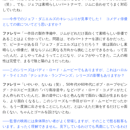
（笑）。でも、ジェフは素晴らしいパートナーで、ジムに合わせてうまく対応
していたね」
――今作でのジェフ・ダニエルズのキレっぷりが見事でした！ コメディ俳優
としての彼についてどう思いますか？
ファレリー
「一作目の製作準備中、ジムがどれだけ面白くて素晴らしい俳優で
あることはよく分かっていた。問題は、そのパートナーを誰にするかだった。
で、ピーターがある日『ジェフ・ダニエルズはどうだろう？ 彼は面白いし素
晴らしい俳優だ。彼ならジムに異なる方向から挑むことができるかも』って言
ったんだ。よしやってみようってことになり、ジェフがやってきた。二人の相
性は完璧で、まるで陰と陽のようだったね」
――このシリーズはバディ・ロード・ムービーでもありますが、これはハロル
ド・ライミスの「ナショナル・ランプーンズ」シリーズの影響もありますか？
ファレリー
「いやいや、ないね（笑）。50年代や60年代にボブ・ホープやビン
グ・クロスビー主演の『バリ島珍道中』などバディ・ロード・コメディがたく
さん作られていたんだ。旅の道中にいると色んな街で面白い逸話が生まれるか
ら、より面白くなるし。このシリーズも一作目がロード・ムービーだったか
ら、もう一度旅に出させることにしたんだ。とはいえただ旅をするだけじゃ面
白くない。ちゃんとゴールを設けないとね」
――監督の映画には身体障がい者がよく登場しますが、そのことで怒る観客も
います。まったく理解できません。見下しているわけでも馬鹿にしているわけ