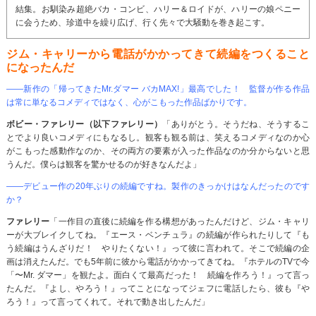
結集。お馴染み超絶バカ・コンビ、ハリー＆ロイドが、ハリーの娘ペニー
に会うため、珍道中を繰り広げ、行く先々で大騒動を巻き起こす。
ジム・キャリーから電話がかかってきて続編をつくること
になったんだ
――新作の「帰ってきたMr.ダマー バカMAX!」最高でした！ 監督が作る作品
は常に単なるコメディではなく、心がこもった作品ばかりです。
ボビー・ファレリー（以下ファレリー）
「ありがとう。そうだね、そうするこ
とでより良いコメディにもなるし。観客も観る前は、笑えるコメディなのか心
がこもった感動作なのか、その両方の要素が入った作品なのか分からないと思
うんだ。僕らは観客を驚かせるのが好きなんだよ」
――デビュー作の20年ぶりの続編ですね。製作のきっかけはなんだったのです
か？
ファレリー
「一作目の直後に続編を作る構想があったんだけど、ジム・キャリ
ーが大ブレイクしてね。『エース・ベンチュラ』の続編が作られたりして『も
う続編はうんざりだ！ やりたくない！』って彼に言われて。そこで続編の企
画は消えたんだ。でも5年前に彼から電話がかかってきてね。『ホテルのTVで今
「〜Mr. ダマー」を観たよ。面白くて最高だった！ 続編を作ろう！』って言っ
たんだ。『よし、やろう！』ってことになってジェフに電話したら、彼も『や
ろう！』って言ってくれて。それで動き出したんだ」