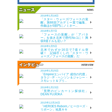
2016年1月18日
「スター・ウォーズ/フォースの覚
醒」第88回アカデミー賞で編集、
作曲ほか5部門にノミネー...
2016年1月7日
「フォースの覚醒」が「アバタ
ー」を抜き北米で歴代No.1に！ 興
収8億ドルも近い？
2016年1月5日
北米でわずか16日で7億ドル突
破！ 記録尽くしの「スター・ウ
ォーズ／フォースの覚醒」だ
2016年1月25日
「Empire/エンパイア 成功の代償」
タラジ・P・ヘンソン＆ジャシー・
スモレット＆ブリ...
2016年1月15日
「荒野のピンカートン探偵社」
DEAN FUJIOKA
2015年12月24日
「HEROES Reborn／ヒーローズ・
リボーン」祐真キキ