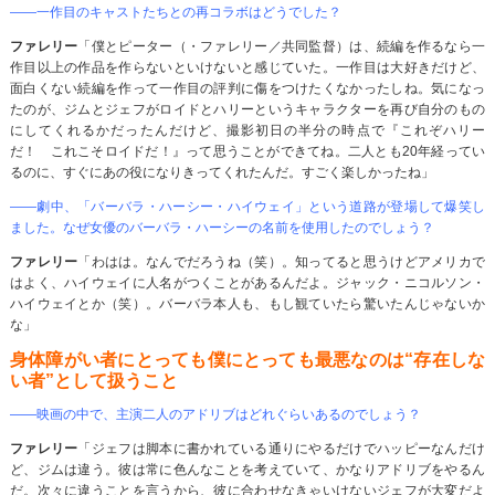
――一作目のキャストたちとの再コラボはどうでした？
ファレリー
「僕とピーター（・ファレリー／共同監督）は、続編を作るなら一
作目以上の作品を作らないといけないと感じていた。一作目は大好きだけど、
面白くない続編を作って一作目の評判に傷をつけたくなかったしね。気になっ
たのが、ジムとジェフがロイドとハリーというキャラクターを再び自分のもの
にしてくれるかだったんだけど、撮影初日の半分の時点で『これぞハリー
だ！ これこそロイドだ！』って思うことができてね。二人とも20年経ってい
るのに、すぐにあの役になりきってくれたんだ。すごく楽しかったね」
――劇中、「バーバラ・ハーシー・ハイウェイ」という道路が登場して爆笑し
ました。なぜ女優のバーバラ・ハーシーの名前を使用したのでしょう？
ファレリー
「わはは。なんでだろうね（笑）。知ってると思うけどアメリカで
はよく、ハイウェイに人名がつくことがあるんだよ。ジャック・ニコルソン・
ハイウェイとか（笑）。バーバラ本人も、もし観ていたら驚いたんじゃないか
な」
身体障がい者にとっても僕にとっても最悪なのは“存在しな
い者”として扱うこと
――映画の中で、主演二人のアドリブはどれぐらいあるのでしょう？
ファレリー
「ジェフは脚本に書かれている通りにやるだけでハッピーなんだけ
ど、ジムは違う。彼は常に色んなことを考えていて、かなりアドリブをやるん
だ。次々に違うことを言うから、彼に合わせなきゃいけないジェフが大変だよ