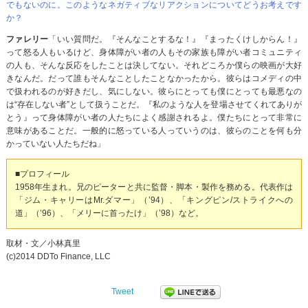
でもないのに。このようなネガティブなリアクションについてどうお考えです
か？
ファレリー
「いい質問だ。『そんなことするな！』『まったくけしからん！』
って怒る人もいるけど、身体障がい者の人もその家族も障がい者コミュニティ
の人も、そんな反応をしたことは決してない。それどころか僕らの映画が大好
きなんだ。だって誰もそんなことしたことなかったから。彼らはコメディの中
で扱われるのが好きだし、気にしない。彼らにとっても僕にとっても最悪なの
は“存在しない者”として扱うことだ。『私のような人を登場させてくれてありが
とう』って身体障がい者の人たちによく感謝されるよ。僕たちにとって非常に
意味があることだ。一般的に怒っている人っていうのは、彼らのことを何も分
かっていない人たちだね」
■プロフィール
1958年生まれ。兄のピーターと共に監督・脚本・製作を務める。代表作は
「ジム・キャリーはMr.ダマー」（’94）、「キングピン/ストライクへの
道」（’96）、「メリーに首ったけ」（’98）など。
取材・文／小林真里
(c)2014 DDTo Finance, LLC
Tweet