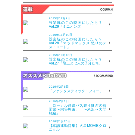
2015年12月9日
設楽統のこの映画にしたら？
Vol.29「ミニオンズ」
2015年11月10日
設楽統のこの映画にしたら？
Vol.28「マッドマックス 怒りのデ
ス・ロード」
2015年10月13日
設楽統のこの映画にしたら？
Vol.27「龍三と七人の子分たち」
2016年2月8日
「ファンタスティック・フォー」
2016年2月1日
「ローカル路線バス乗り継ぎの旅
函館〜宗谷岬編」「〜米沢〜大間
崎編」
2016年1月20日
【本誌連動特集】火星MOVIEクロ
ニクル