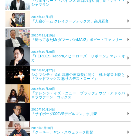
「ウェイワード・パインズ 出口のない街」M・ナイト・
シャマラン
2015年12月1日
「人狼ゲーム クレイジーフォックス」高月彩良
2015年11月10日
「帰ってきたMr.ダマー バカMAX!」ボビー・ファレリー
2015年10月28日
「HEROES Reborn／ヒーローズ・リボーン」マシ・オ
カ
2015年10月27日
シネマシティ 遠山武志企画室長に聞く 極上爆音上映と
「マッドマックス 怒りのデス・ロード」
2015年10月20日
「オレンジ・イズ・ニュー・ブラック」ウゾ・アドゥバ
＆ラヴァーン・コックス
2015年10月14日
「サイボーグ009VSデビルマン」永井豪
2015年8月20日
「クーキー」ヤン・スヴェラーク監督