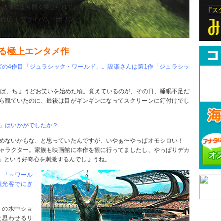
、法律により固く禁じられております。
合わせ ｜ プライバシーポリシー
る極上エンタメ作
ズの4作目「ジュラシック・ワールド」。設楽さんは第1作「ジュラシッ
えば、ちょうどお笑いを始めた頃。覚えているのが、その日、睡眠不足だ
ら観ていたのに、最後は目がギンギンになってスクリーンに釘付けでし
ド」はいかがでしたか？
しめないかもな、と思っていたんですが、いやぁ〜やっぱオモシロい！
ャラクター。家族も映画館に本作を観に行ってましたし、やっぱりデカ
」という好奇心を刺激するんでしょうね。
、「～ワール
観光客でにぎ
）の水中ショ
と思わせるリ