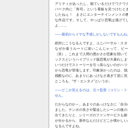
アリティがあったし、観ているだけでワクワ
パーク内に「寿司」という看板を見つけたと
したねぇ！ まさにエンターテインメントの
な作品です。そして、やっぱり恐竜は逃げて
よ……。
――最初からイヤな予感しかしないですもんね
絶対にこうなるんですよ、ユニバーサル・スタ
なぜか違うルートに迷いこんじゃって、ビー
（笑）。これまで人間の愚かさが悲劇を招いて
ックスというハイブリッド版恐竜が大暴れしま
いつだけでストーリーを引っ張らないのがハリ
から恐竜が登場します。印象深かったのは、脱
残酷なのに、あまりにあっけなさ過ぎて逆に笑
ところも、“ザ・エンタメ”というか。
――どこか笑えるのは、元々監督（コリン・ト
せん。
だからなのか～。あまりのあっけなさに「自分
ました。テンポの良さや緊迫したシーンの後の
出てきたりと、シリーズのファンサービスも嬉
が分かるから、新作なんだけどどこか懐かしい
なるんですよね。