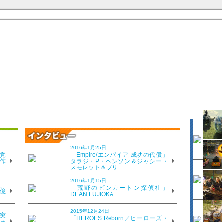
2016年1月25日
覚
「Empire/エンパイア 成功の代償」
、作
タラジ・P・ヘンソン＆ジャシー・
スモレット＆ブリ...
2016年1月15日
」
「荒野のピンカートン探偵社」
8億
DEAN FUJIOKA
2015年12月24日
突
「HEROES Reborn／ヒーローズ・
ォ