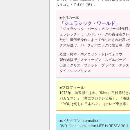
もうコントですが（笑）。
■今月の一本
「ジュラシック・ワールド」
「ジュラシック・パーク」のシリーズ4作目
ュラシック・ワールド。パークの責任者クレ
だが、遺伝子操作によって作り出された高い
クスが逃げ、パークがパニックに陥る中、恐
監督・脚本・声／コリン・トレヴォロウ
製作総指揮／スティーヴン・スピルバーグ
出演／クリス・プラット ブライス・ダラ
タイ・シンプキンス
■プロフィール
1973年、埼玉県生まれ。’93年に日村勇
バカなマン」（共にフジテレビ系）、「沸騰ワ
「YOUは何しに日本へ？」（テレビ東京系
■バナナマンinformation
DVD「bananaman live LIFE is 