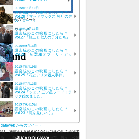
号
2015年11月10日
設楽統のこの映画にしたら？
Vol.28「マッドマックス 怒りのデ
ataweb からのツイート
ス・ロード」
2015年10月13日
設楽統のこの映画にしたら？
Vol.27「龍三と七人の子分たち」
2015年9月14日
設楽統のこの映画にしたら？
Vol.26「新選組オブ・ザ・デッ
ド」
2015年8月19日
設楽統のこの映画にしたら？
Vol.25「花とアリス殺人事件」
2015年7月13日
設楽統のこの映画にしたら？
Vol.24「シェフ 三ツ星フードトラ
ック始めました」
2015年6月15日
設楽統のこの映画にしたら？
Vol.23「滝を見にいく」
ddataweb からのツイート
、株式会社KADOKAWA及びその他の権利者
出版、上映、レンタル、販売、頒布、展示、公衆