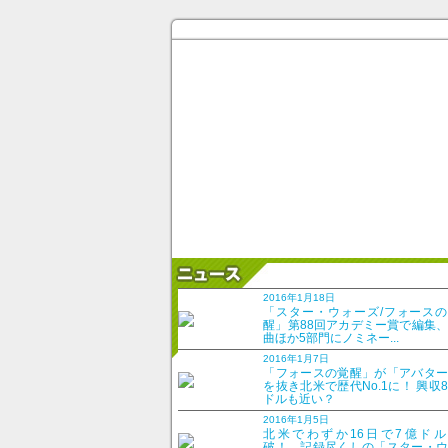
2016年1月18日
「スター・ウォーズ/フォースの
醒」第88回アカデミー賞で編集
曲ほか5部門にノミネー...
2016年1月7日
「フォースの覚醒」が「アバター
を抜き北米で歴代No.1に！ 興収
ドルも近い？
2016年1月5日
北米でわずか16日で7億ドル
破！ 記録尽くしの「スター・ウ