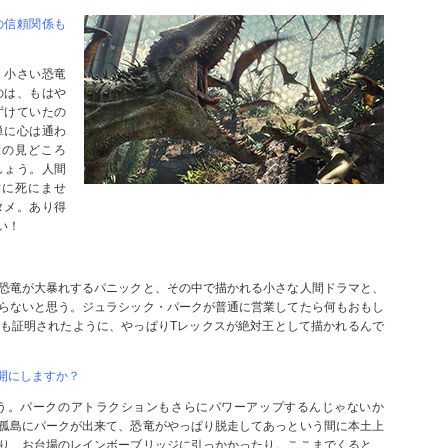
の信頼関係も
、小さい恐竜
のは、もはや
ずけていたの
単に心は通わ
大の見どころ
しょう。人間
対に死にませ
タメ。あり得
い！
恐竜が大暴れするパニックと、その中で描かれる小さな人間ドラマと、
らないと思う。ジュラシック・パークが普通に営業してたら何もおもし
も証明されたように、やっぱりTレックスが絶対王として描かれるんで
開にしますか？
う。パークのアトラクションもさらにパワーアップするんじゃないか
孤島にパークが出来て、恐竜がやっぱり脱走してあっという間に本土上
り、お台場のレインボーブリッジに引っかかったり。ここまでくると、