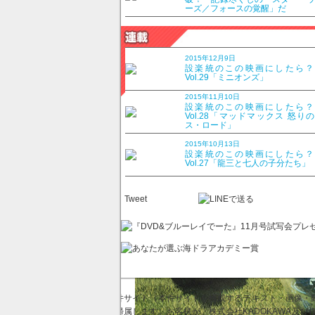
ーズ／フォースの覚醒」だ
設楽統のこの映画にした
ールド」
2015年12月9日
設楽統のこの映画にしたら
2016年3月1日
Vol.29「ミニオンズ」
2015年11月10日
設楽統のこの映画にしたら
Vol.28「マッドマックス 怒り
ス・ロード」
2015年10月13日
設楽統のこの映画にしたら
Vol.27「龍三と七人の子分たち」
Tweet
本件サイト（本件サイトを構成するテキスト・画像・動
に帰属します。お客様が、株式会社KADOKAWA及