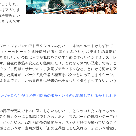
クしました。
きはアガりま
教科書みたい
しまうんです
。
ジオ・ジャパンのアトラクションみたいに「本当のルートからずれて、
ッビーッビーッと危険信号が鳴り響く」みたいなお決まりの展開に
きましたが、今回は人間が私腹をこやすために作ったインドミナス・レ
す。自在に体温を変えたり擬態したり、とにかくスゴい恐竜。でも、こ
ウッド。海獣モササウルス、翼竜プテラノドンなど、とにかく海から空
走した翼竜が、パークの責任者の秘書をパクッといってしまうシーン。
えるんです。しかも責任者は秘書の死をまったく引きずってないという
レヴォロウ）がコメディ映画の出身というのも影響しているかもしれま
の部下が死んでるのに気にしないんかい！」とツッコミたくなっちゃい
ヌケ感もクセになる感じでしたね。あと、昔のパークの廃墟やジープが
しかったなぁ。22年前のあの騒動から、ちゃんと時間が経っていること
感じというか、当時が甦り「あの世界観にまた入れる！」という感覚に