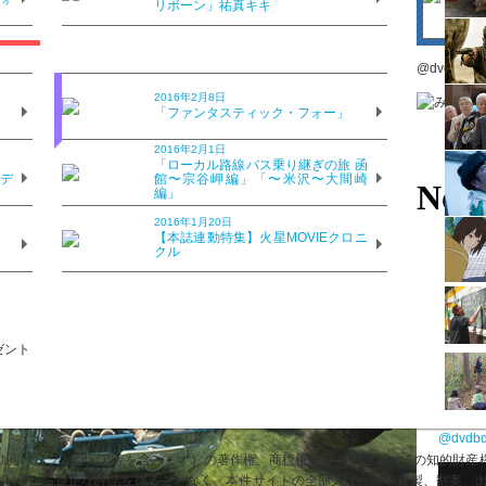
リボーン」祐真キキ
ら？ Vol.32「ジュラシック・ワ
@dvdbdd
2016年2月8日
？
「ファンタスティック・フォー」
2016年2月1日
？
「ローカル路線バス乗り継ぎの旅 函
のデ
館〜宗谷岬編」「〜米沢〜大間崎
編」
2016年1月20日
？
【本誌連動特集】火星MOVIEクロニ
クル
@dvdb
画・ソフトウェア等を含みます）の著作権、商標権及びその他すべての知的財産権は
び権利者から適正な許諾を得ることなく、本件サイトの全部又は一部を複製、翻案、