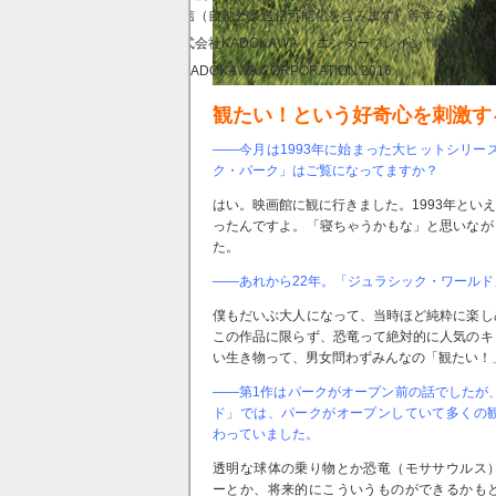
送信（自動公衆送信可能化を含みます）等することは
株式会社KADOKAWA ｜ エンターブレイン ｜ お問い
© KADOKAWA CORPORATION 2016
観たい！という好奇心を刺激す
――今月は1993年に始まった大ヒットシリー
ク・パーク」はご覧になってますか？
はい。映画館に観に行きました。1993年とい
ったんですよ。「寝ちゃうかもな」と思いなが
た。
――あれから22年。「ジュラシック・ワール
僕もだいぶ大人になって、当時ほど純粋に楽
この作品に限らず、恐竜って絶対的に人気のキ
い生き物って、男女問わずみんなの「観たい！
――第1作はパークがオープン前の話でしたが
ド」では、パークがオープンしていて多くの
わっていました。
透明な球体の乗り物とか恐竜（モササウルス
ーとか、将来的にこういうものができるかも