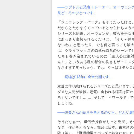
――ラプトルと恐竜トレーナー、オーウェン
見どころのひとつです。
「ジュラシック・パーク」もそうだったけど
だからとたかをくくっているとやられちゃう
シリーズお約束。オーウェンが、彼らを手な
にあっさり裏切られるくだりは、「そりゃ簡
ないわ」と思ったり。でも何と言っても最
は、クライマックスの恐竜vs恐竜のシーンで
たちも巻き込まれているのに「主人公は絶
ん！」というある種の都合の良さもザ・エン
なさすぎて笑っちゃう。でも、やっぱオモシロ
――続編は’18年に全米公開です。
永遠に作り続けられるシリーズだと思います。
ダメな人間が最後に恐竜に食われる縮図は変わ
ろくないですし……。そして「～ワールド」で
しょうね。
――設楽さんが続きを考えるのなら、どんな展
そうだなぁ〜。遺伝子操作がもっと発展しそ
な？ 僕が考えるなら、舞台は日本。東京湾の
陸（笑）。上野動物園でパンダと鉢合わせした