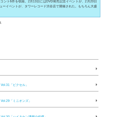
ント6作を収録。2月13日にはDVD発売記念イベントが、2月20日
デビューイベントが、タワーレコード渋谷店で開催された。もちろん大盛
d.
ol.31「ピクセル」
ol.29「ミニオンズ」
ol.30「ハイネケン誘拐の代償」