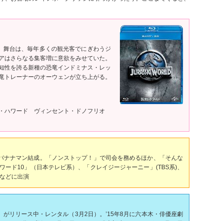
。舞台は、毎年多くの観光客でにぎわうジ
アはさらなる集客増に意欲をみせていた。
知性を誇る新種の恐竜インドミナス・レッ
竜トレーナーのオーウェンが立ち上がる。
ス・ハワード ヴィンセント・ドノフリオ
紀とバナナマン結成。「ノンストップ！」で司会を務めるほか、「そんな
ード10」（日本テレビ系）、「クレイジージャーニー」(TBS系)、
）などに出演
RESEARCH」がリリース中・レンタル（3月2日）。’15年8月に六本木・俳優座劇