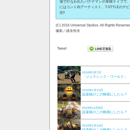
場で行なわれたバナナマンの単独ライブで、コ
にはコント内アーティスト、T-STYLEの
況!!
(C) 2016 Universal Studios. All Rights Reserve
撮影／諸永恒夫
Tweet
2016年3月7日
「ジュラシック・ワールド」
2016年2月15日
設楽統のこの映画にしたら？ V
2015年12月9日
設楽統のこの映画にしたら？ V
2016年2月14日
設楽統のこの映画にしたら？ V