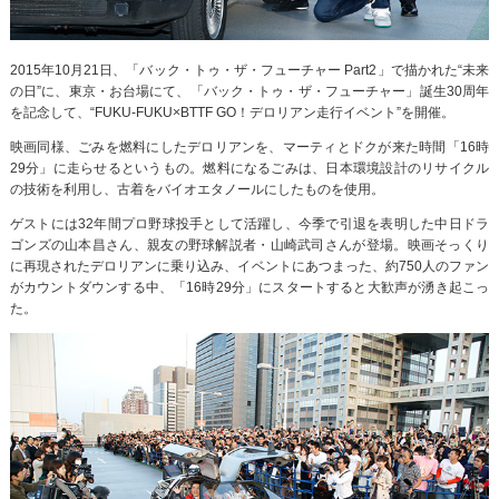
2015年10月21日、「バック・トゥ・ザ・フューチャー Part2」で描かれた“未来
の日”に、東京・お台場にて、「バック・トゥ・ザ・フューチャー」誕生30周年
を記念して、“FUKU-FUKU×BTTF GO！デロリアン走行イベント”を開催。
映画同様、ごみを燃料にしたデロリアンを、マーティとドクが来た時間「16時
29分」に走らせるというもの。燃料になるごみは、日本環境設計のリサイクル
の技術を利用し、古着をバイオエタノールにしたものを使用。
ゲストには32年間プロ野球投手として活躍し、今季で引退を表明した中日ドラ
ゴンズの山本昌さん、親友の野球解説者・山崎武司さんが登場。映画そっくり
に再現されたデロリアンに乗り込み、イベントにあつまった、約750人のファン
がカウントダウンする中、「16時29分」にスタートすると大歓声が湧き起こっ
た。