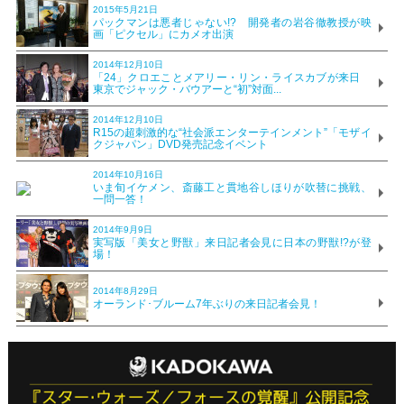
2015年5月21日
パックマンは悪者じゃない!? 開発者の岩谷徹教授が映
画「ピクセル」にカメオ出演
2014年12月10日
「24」クロエことメアリー・リン・ライスカブが来日
東京でジャック・バウアーと“初”対面...
2014年12月10日
R15の超刺激的な“社会派エンターテインメント”「モザイ
クジャパン」DVD発売記念イベント
2014年10月16日
いま旬イケメン、斎藤工と貫地谷しほりが吹替に挑戦、
一問一答！
2014年9月9日
実写版「美女と野獣」来日記者会見に日本の野獣!?が登
場！
2014年8月29日
オーランド･ブルーム7年ぶりの来日記者会見！