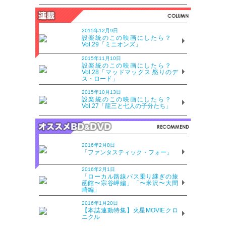
2015年12月9日
設楽統のこの映画にしたら？
Vol.29「ミニオンズ」
2015年11月10日
設楽統のこの映画にしたら？
Vol.28「マッドマックス 怒りのデ
ス・ロード」
2015年10月13日
設楽統のこの映画にしたら？
Vol.27「龍三と七人の子分たち」
2016年2月8日
「ファンタスティック・フォー」
2016年2月1日
「ローカル路線バス乗り継ぎの旅
函館〜宗谷岬編」「〜米沢〜大間
崎編」
2016年1月20日
【本誌連動特集】火星MOVIEクロ
ニクル