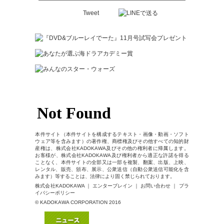
Tweet
本件サイト（本件サイトを構成するテキスト・画像・動画・ソフト
ウェア等を含みます）の著作権、商標権及びその他すべての知的財
産権は、株式会社KADOKAWA及びその他の権利者に帰属します。
お客様が、株式会社KADOKAWA及び権利者から適正な許諾を得る
ことなく、本件サイトの全部又は一部を複製、翻案、出版、上映、
レンタル、販売、頒布、展示、公衆送信（自動公衆送信可能化を含
みます）等することは、法律により固く禁じられております。
株式会社KADOKAWA ｜ エンターブレイン ｜ お問い合わせ ｜ プラ
イバシーポリシー
© KADOKAWA CORPORATION 2016