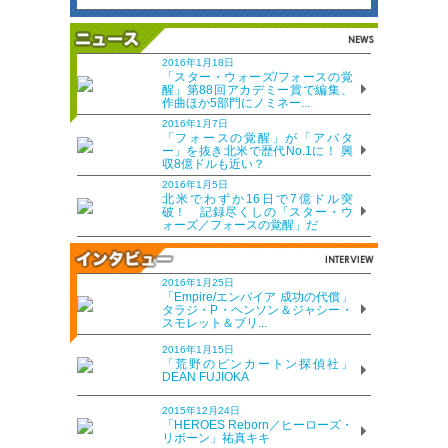
2016年1月18日
「スター・ウォーズ/フォースの覚
醒」第88回アカデミー賞で編集、
作曲ほか5部門にノミネー...
2016年1月7日
「フォースの覚醒」が「アバタ
ー」を抜き北米で歴代No.1に！ 興
収8億ドルも近い？
2016年1月5日
北米でわずか16日で7億ドル突
破！ 記録尽くしの「スター・ウ
ォーズ／フォースの覚醒」だ
2016年1月25日
「Empire/エンパイア 成功の代償」
タラジ・P・ヘンソン＆ジャシー・
スモレット＆ブリ...
2016年1月15日
「荒野のピンカートン探偵社」
DEAN FUJIOKA
2015年12月24日
「HEROES Reborn／ヒーローズ・
リボーン」祐真キキ