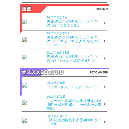
2015年12月9日
設楽統のこの映画にしたら？
Vol.29「ミニオンズ」
2015年11月10日
設楽統のこの映画にしたら？
Vol.28「マッドマックス 怒りのデ
ス・ロード」
2015年10月13日
設楽統のこの映画にしたら？
Vol.27「龍三と七人の子分たち」
2016年2月8日
「ファンタスティック・フォー」
2016年2月1日
「ローカル路線バス乗り継ぎの旅
函館〜宗谷岬編」「〜米沢〜大間
崎編」
2016年1月20日
【本誌連動特集】火星MOVIEクロ
ニクル