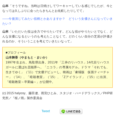
山本
「そうですね。当時は日焼けしてワーキャーしている感じでしたが、今と
なっては久しぶりに会ったらきちんとお化粧したりしてて」
――今後演じてみたい役柄とかありますか？ どういう女優さんになっていき
たい？
山本
「いただいた役は全力でやりたいです。どんな役がやりたいとでなく、ど
んな女優になるというのも考えたことなくて。どのくらい自分の芝居が評価さ
れるのか、そういうことを考えていきたいなって」
■プロフィール
山本舞香（やまもと・まいか）
1997年生まれ、鳥取県出身。2011年「三井のリハウス」14代目リハウス
ガールに選ばれ芸能界へ。「ニコラ」の専属モデル。ドラマ「それでも、
生きてゆく」（’11）で女優デビューし、映画は「劇場版 仮面ティーチャ
ー」（’14）、「暗殺教室」（’15）、「Zアイランド」（’15）に出演、
「暗殺教室～卒業編～」が公開中。
(c) 2015 halyosy、藤田遼、雨宮ひとみ、スタジオ・ハードデラックス／PHP研
究所／『桜ノ雨』製作委員会
Tweet