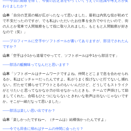
――今回の経験を得て、今後のお芝居をやっていくうえでの意識や考え方が変
わりましたか？
山本
「自分の芝居の幅が広がったなって思いました。最初は内気な役が初めて
で不安だったのですが、でも私はいただいたお仕事を全力でやりたいので、街
の人とか電車で人間観察をして役に取り入れました。もともと人間観察が好き
なので（笑）」
――プロフィールに空手やソフトボールが書いてありますが、部活でされたん
ですか？
山本
「空手は小1から道場でやってて、ソフトボールは中1から部活です」
――部活の醍醐味ってなんだと思います？
山本
「ソフトボールはチームワークですよね。仲間とどこまで息を合わせられ
るか。私はピッチャーだったんですよ。私がうまく投げないと打てないし捕れ
ない。打たせて捕らせてアウトとるのもいいんだけど、どうしてもストライク
がとりたいと思ってなかなか力が出せなかったときも、チームで声掛けして励
ましてくれた。合唱もひとつにならないときれいな歌声は出ないじゃないです
か。そこが一緒だなって思いました」
――部活は楽しい思い出ですか？
山本
「楽しかったですねー。（チームは）結構強かったんですよ」
――今でも田舎に帰ればチームの仲間に会ったり？