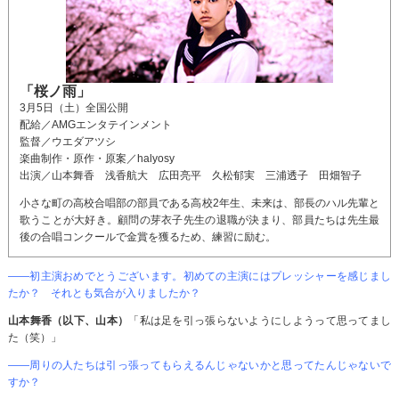
「桜ノ雨」
3月5日（土）全国公開
配給／AMGエンタテインメント
監督／ウエダアツシ
楽曲制作・原作・原案／halyosy
出演／山本舞香 浅香航大 広田亮平 久松郁実 三浦透子 田畑智子
小さな町の高校合唱部の部員である高校2年生、未来は、部長のハル先輩と
歌うことが大好き。顧問の芽衣子先生の退職が決まり、部員たちは先生最
後の合唱コンクールで金賞を獲るため、練習に励む。
――初主演おめでとうございます。初めての主演にはプレッシャーを感じまし
たか？ それとも気合が入りましたか？
山本舞香（以下、山本）
「私は足を引っ張らないようにしようって思ってまし
た（笑）」
――周りの人たちは引っ張ってもらえるんじゃないかと思ってたんじゃないで
すか？