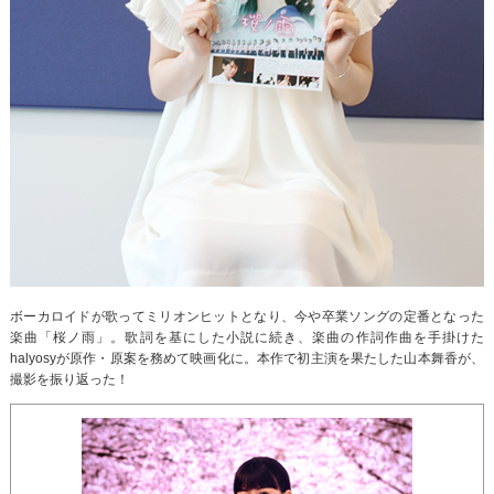
ボーカロイドが歌ってミリオンヒットとなり、今や卒業ソングの定番となった
楽曲「桜ノ雨」。歌詞を基にした小説に続き、楽曲の作詞作曲を手掛けた
halyosyが原作・原案を務めて映画化に。本作で初主演を果たした山本舞香が、
撮影を振り返った！