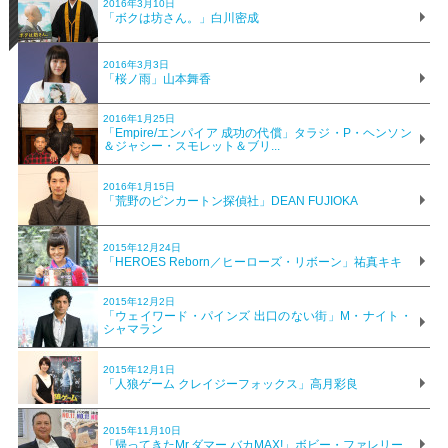
2016年3月10日
「ボクは坊さん。」白川密成
2016年3月3日
「桜ノ雨」山本舞香
2016年1月25日
「Empire/エンパイア 成功の代償」タラジ・P・ヘンソン
＆ジャシー・スモレット＆ブリ...
2016年1月15日
「荒野のピンカートン探偵社」DEAN FUJIOKA
2015年12月24日
「HEROES Reborn／ヒーローズ・リボーン」祐真キキ
2015年12月2日
「ウェイワード・パインズ 出口のない街」M・ナイト・
シャマラン
2015年12月1日
「人狼ゲーム クレイジーフォックス」高月彩良
2015年11月10日
「帰ってきたMr.ダマー バカMAX!」ボビー・ファレリー