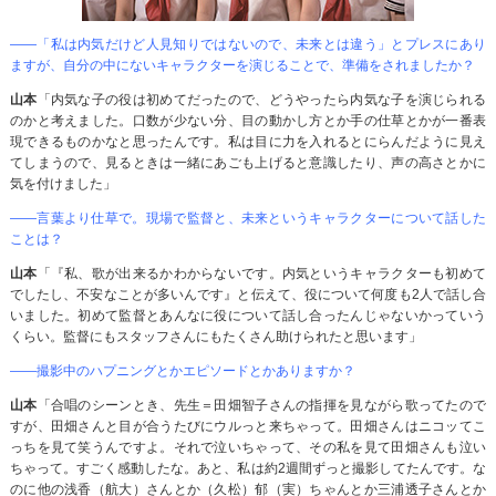
――「私は内気だけど人見知りではないので、未来とは違う」とプレスにあり
ますが、自分の中にないキャラクターを演じることで、準備をされましたか？
山本
「内気な子の役は初めてだったので、どうやったら内気な子を演じられる
のかと考えました。口数が少ない分、目の動かし方とか手の仕草とかが一番表
現できるものかなと思ったんです。私は目に力を入れるとにらんだように見え
てしまうので、見るときは一緒にあごも上げると意識したり、声の高さとかに
気を付けました」
――言葉より仕草で。現場で監督と、未来というキャラクターについて話した
ことは？
山本
「『私、歌が出来るかわからないです。内気というキャラクターも初めて
でしたし、不安なことが多いんです』と伝えて、役について何度も2人で話し合
いました。初めて監督とあんなに役について話し合ったんじゃないかっていう
くらい。監督にもスタッフさんにもたくさん助けられたと思います」
――撮影中のハプニングとかエピソードとかありますか？
山本
「合唱のシーンとき、先生＝田畑智子さんの指揮を見ながら歌ってたので
すが、田畑さんと目が合うたびにウルっと来ちゃって。田畑さんはニコッてこ
っちを見て笑うんですよ。それで泣いちゃって、その私を見て田畑さんも泣い
ちゃって。すごく感動したな。あと、私は約2週間ずっと撮影してたんです。な
のに他の浅香（航大）さんとか（久松）郁（実）ちゃんとか三浦透子さんとか