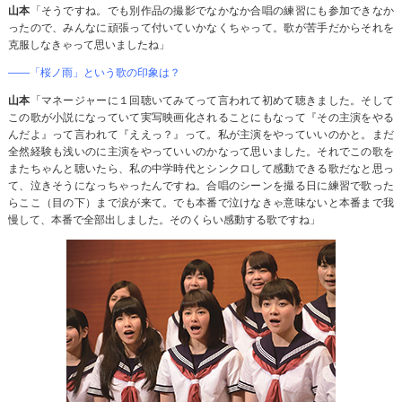
山本
「そうですね。でも別作品の撮影でなかなか合唱の練習にも参加できなか
ったので、みんなに頑張って付いていかなくちゃって。歌が苦手だからそれを
克服しなきゃって思いましたね」
――「桜ノ雨」という歌の印象は？
山本
「マネージャーに１回聴いてみてって言われて初めて聴きました。そして
この歌が小説になっていて実写映画化されることにもなって『その主演をやる
んだよ』って言われて『ええっ？』って。私が主演をやっていいのかと。まだ
全然経験も浅いのに主演をやっていいのかなって思いました。それでこの歌を
またちゃんと聴いたら、私の中学時代とシンクロして感動できる歌だなと思っ
て、泣きそうになっちゃったんですね。合唱のシーンを撮る日に練習で歌った
らここ（目の下）まで涙が来て。でも本番で泣けなきゃ意味ないと本番まで我
慢して、本番で全部出しました。そのくらい感動する歌ですね」