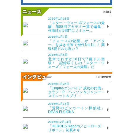
2016年1月18日
「スター・ウォーズ/フォースの覚
醒」第88回アカデミー賞で編集、
作曲ほか5部門にノミネー...
2016年1月7日
「フォースの覚醒」が「アバタ
ー」を抜き北米で歴代No.1に！ 興
収8億ドルも近い？
2016年1月5日
北米でわずか16日で7億ドル突
破！ 記録尽くしの「スター・ウ
ォーズ／フォースの覚醒」だ
2016年1月25日
「Empire/エンパイア 成功の代償」
タラジ・P・ヘンソン＆ジャシー・
スモレット＆ブリ...
2016年1月15日
「荒野のピンカートン探偵社」
DEAN FUJIOKA
2015年12月24日
「HEROES Reborn／ヒーローズ・
リボーン」祐真キキ