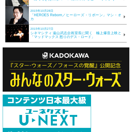
2015年10月28日
「HEROES Reborn／ヒーローズ・リボーン」マシ・オ
カ
2015年10月27日
シネマシティ 遠山武志企画室長に聞く 極上爆音上映と
「マッドマックス 怒りのデス・ロード」