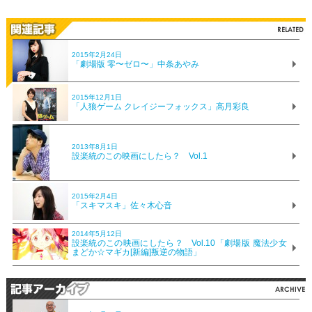
2015年2月24日
「劇場版 零〜ゼロ〜」中条あやみ
2015年12月1日
「人狼ゲーム クレイジーフォックス」高月彩良
2013年8月1日
設楽統のこの映画にしたら？ Vol.1
2015年2月4日
「スキマスキ」佐々木心音
2014年5月12日
設楽統のこの映画にしたら？ Vol.10「劇場版 魔法少女
まどか☆マギカ[新編]叛逆の物語」