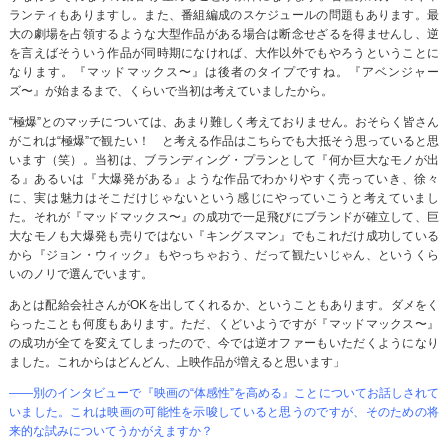
ランティもありますし。また、番組編成のスケジュールの問題もあります。最
大の劇場を占領するような大型作品がある場合は断念せざるを得ませんし、逆
を言えばそういう作品が同時期になければ、大作以外でもやろうということに
なります。『マッドマックス〜』は後者のタイプですね。『アベンジャー
ズ〜』が始まるまで、くらいで当初は考えていましたから。
“極爆”とのマッチについては、あまり難しく考えておりません。おそらく皆さん
がこれは“極爆”で観たい！ と考える作品はこちらでも大抵そう思っていると思
います（笑）。当初は、ブランディング・プランとして『何か巨大なモノが出
る』あるいは『大爆発がある』ような作品でわかりやすく売っていき、徐々
に、実は魅力はそこだけじゃないという感じにやっていこうと考えていまし
た。それが『マッドマックス〜』の成功で一足飛びにブランドが確立して、巨
大なモノも大爆発も売りではない『キングスマン』でもこれだけ成功している
から『ジョン・ウィック』もやっちゃおう、だって観たいじゃん、というくら
いのノリで選んでいます。
あとは配給会社さんがOKを出してくれるか、ということもあります。ダメをく
らったことも何度もあります。ただ、くどいようですが『マッドマックス〜』
の成功が全てを変えてしまったので、今では逆オファーもいただくようになり
ました。これからはどんどん、上映作品が増えると思います」
――別のインタビューで『映画の“体感性”を高める』ことについてお話しされて
いました。これは映画の可能性を示唆していると思うのですが、そのための将
来的な試みについてうかがえますか？