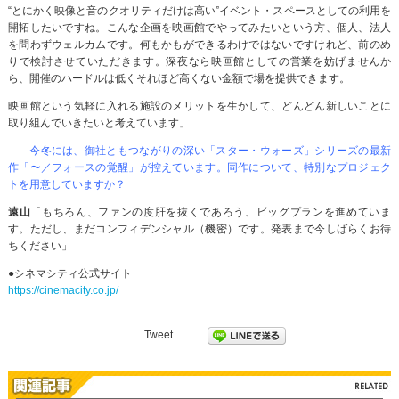
“とにかく映像と音のクオリティだけは高い”イベント・スペースとしての利用を
開拓したいですね。こんな企画を映画館でやってみたいという方、個人、法人
を問わずウェルカムです。何もかもができるわけではないですけれど、前のめ
りで検討させていただきます。深夜なら映画館としての営業を妨げませんか
ら、開催のハードルは低くそれほど高くない金額で場を提供できます。
映画館という気軽に入れる施設のメリットを生かして、どんどん新しいことに
取り組んでいきたいと考えています」
――今冬には、御社ともつながりの深い「スター・ウォーズ」シリーズの最新
作「〜／フォースの覚醒」が控えています。同作について、特別なプロジェク
トを用意していますか？
遠山
「もちろん、ファンの度肝を抜くであろう、ビッグプランを進めていま
す。ただし、まだコンフィデンシャル（機密）です。発表まで今しばらくお待
ちください」
●シネマシティ公式サイト
https://cinemacity.co.jp/
Tweet