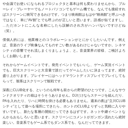
や会議でお使いになられるプロジェクタと基本は何も変わりませんから、ブル
ーレイ・プレーヤーでもノートパソコンでもゲーム機でも、なんでも接続すれ
ばスクリーンに映写できるわけです。つまり映画館はもはや“映画館”と呼ぶべき
ではなく、単に“AV館”とでも呼ぶのが正しいと思います。語感が似てますし。
…ただホントにこんな名称にしたら誤解のされ方がハンパないですけどね
（笑）。
僕個人的には、他業種とのコラボレーションがとにかくしたいんです。例え
ば、音楽のライブ映像なんてものすごい数があるわけじゃないですか。シネマ
シティの音響でそれ流しまくりましょうよ、と。音楽業界の皆様、ご検討よろ
しくお願いします。
それからゲームイベントです。発売イベントでもいいし、ゲーム実況イベント
でも。巨大スクリーンと大音量で誰だってゲームしたいに決まってます。絶対
盛り上がります。プレイヤーにはヘッドマウントディスプレイでプレイしても
らって、観客はスクリーンで観戦です。
深夜にCLUB化する、というのも何年も前からの野望のひとつです。こんなサウ
ンドクオリティの箱はそうそうありません。DJだけならステージを組んだり、
PAを入れたり、リハに時間を掛ける必要もありません。週末の夜は“立川CLUB
シティ”として遊べる場所にできたら、ホントのCLUBよりずっと気軽に入りや
すいですし、新たな客層の開拓だってできるはずです。ネット中継イベントな
んかもおもしろいと思います。スクリーンにコメントがガンガン流れたら絶対
楽しい。音楽系でもゲーム系でもダンス系でも、なんだってできます。