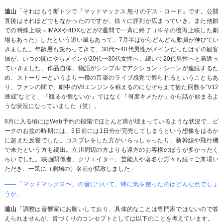
遠山
「それはもう断トツで『マッドマックス 怒りのデス・ロード』です。公開
直後はそれほどでもなかったのですが、徐々に評判が広まっていき、また他館
での特殊上映＝IMAXや4DXなどが2週間で一斉に終了（※その後再上映した劇
場もあった）したという追い風もあって、7月半ばからどんどん動員が伸びてい
きました。年齢層も変わってきて、30代〜40代男性がメインだったはずの観客
層が、いつの間にやらメインが20代〜30代女性へ、続いて20代男性へと若返っ
ていきました。作品自体、物語がシンプルでアクション・シーンが連続するた
め、ストーリーというより一種の音楽のライブ感覚で観られるということもあ
り、ファンの間で、劇中のV8エンジンを称えるのになぞらえて観た回数を“V12
達成”などと、『観るか観ないか』ではなく『何度キメたか』から話が始まるよ
うな状況になっていました（笑）。
8月に入る頃にはWeb予約の段階でほとんど席が埋まっているような状況で、ピ
ークのお盆の時期には、3日前には1日分が完売してしまうという想像をはるか
に超えた反響でした。コスプレをした方がいらっしゃったり、新幹線や飛行機
で来たという方も続出。立川周辺の方よりも遠方のお客様のほうが多かったく
らいでした。映画関係者、クリエイター、芸能人や著名な方々も続々ご来場い
ただき、一気に（劇場の）名前が拡散しました」
――「マッドマックス〜」の音について、特に気を使ったのはどんな点でしょ
うか。
遠山
「調整は音響家にお願いしており、具体的なことは専門家ではないので答
えられませんが、音づくりのコンセプトとしては以下のことを考えています。