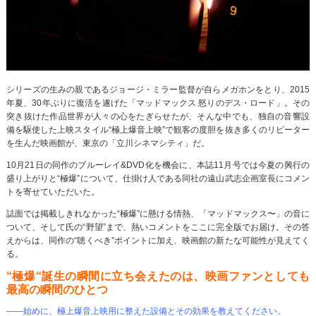
シリーズの生みの親であるジョージ・ミラー監督が自らメガホンをとり、2015
年夏、30年ぶりに復活を遂げた「マッドマックス 怒りのデス・ロード」。その
突き抜けた作品世界が人々の心をたぎらせたが、そんな中でも、独自の音響設
備を駆使した上映スタイル“極上爆音上映”で観客の度胆を抜き多くのリピーター
を生んだ映画館が、東京の「立川シネマシティ」だ。
10月21日の同作のブルーレイ&DVD化を機会に、本誌11月号では今夏の興行の
盛り上がりと“極爆”について、仕掛け人である同社の遠山武志企画室長にコメン
トを寄せていただいた。
誌面では掲載しきれなかった“極爆”に懸ける情熱、「マッドマックス〜」の音に
ついて、そして氏の“野望”まで、熱いコメントをここに完全版でお届け。その答
えからは、同作の“聴くべき”ポイントに加え、映画館の新たな可能性が見えてく
る。
“極爆“誕生の瞬間に立ち会えたのは、映画ファンとしても
最高の瞬間のひとつ
――始めに、極上爆音上映用に整えた設備とその効果を教えてください。