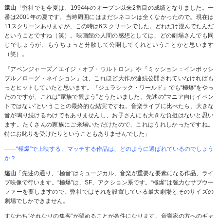
遠山
「弊社でも今夏は、1994年のオープン以来2番目の成績となりました。一
番は2001年の夏です。当時周囲にはまだシネコンは全くなかったので。現在は
11スクリーンありますが、この時は6スクリーンでした。どれだけ混んでたんだ
ということですね（笑）。映画館の人間の感想としては、どの劇場さんでも同
じでしょうが、もうちょっと分散して公開してくれということかと思います
（笑）。
『アベンジャーズ／エイジ・オブ・ウルトロン』や『ミッション：インポッシ
ブル／ローグ・ネイション』は、これほど大作が連続公開されていなければも
っとヒットしていたと思います。『ジュラシック・ワールド』でも“極爆“をやっ
たのですが、これは“家族で観よう”とうたいました。先述の“マニア向けイベン
トではない”ということの最終的な結実ですね。音楽ライブに比べたら、大きな
音が鳴り続けるわけでもありませんし、お子さんにも大きな負担はないと思い
ます。たくさんの家族にご来場いただけたので、これはうれしかったですね。
特にお叱りを受けたりということもありませんでした」
――“極爆”で上映する、マッチする作品は、どのように選ばれているのでしょう
か？
遠山
「先述の通り、“極音”はミュージカル、音楽が重要な要素になる作品、ライ
ブ映像で行います。“極爆”は、SF、アクション系です。“極爆”は強力なサブウー
ファーを要しますので、弊社ではそれを設置している最大劇場とそのサイズの
劇場でしかできません。
すなわち“それなりの集客”が望めることが条件になります。音響家の方へのギャ