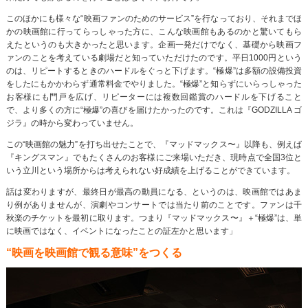
このほかにも様々な“映画ファンのためのサービス”を行なっており、それまでほ
かの映画館に行ってらっしゃった方に、こんな映画館もあるのかと驚いてもら
えたというのも大きかったと思います。企画一発だけでなく、基礎から映画フ
ァンのことを考えている劇場だと知っていただけたのです。平日1000円という
のは、リピートするときのハードルをぐっと下げます。“極爆”は多額の設備投資
をしたにもかかわらず通常料金でやりました。“極爆”と知らずにいらっしゃった
お客様にも門戸を広げ、リピーターには複数回鑑賞のハードルを下げること
で、より多くの方に“極爆”の喜びを届けたかったのです。これは『GODZILLA ゴ
ジラ』の時から変わっていません。
この“映画館の魅力”を打ち出せたことで、『マッドマックス〜』以降も、例えば
『キングスマン』でもたくさんのお客様にご来場いただき、現時点で全国3位と
いう立川という場所からは考えられない好成績を上げることができています。
話は変わりますが、最終日が最高の動員になる、というのは、映画館ではあま
り例がありませんが、演劇やコンサートでは当たり前のことです。ファンは千
秋楽のチケットを最初に取ります。つまり『マッドマックス〜』＋“極爆”は、単
に映画ではなく、イベントになったことの証左かと思います」
“映画を映画館で観る意味”をつくる