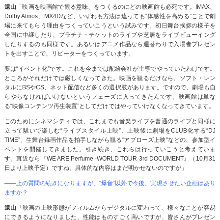
遠山
「映画を映画館で観る意味、をつくるのにどの映画館も必死です。IMAX、
Dolby Atmos、MX4Dなど、いずれも方法は違っても“体感性を高める”ことで劇
場に来てもらう理由をつくっていこうという試みです。初日舞台挨拶の様子を
全国に中継したり、プラチナ・チケットのライブや芝居をライブビューイング
したりするのも同様です。あるいはアニメ作品なら週替わりで入場者プレゼン
トを出すことで、リピーターをつくっています。
要は“イベント化”です。これを今までは配給会社が主導でやっていたわけです。
ところがそれだけでは厳しくなってきた。映画を観るだけなら、ソフト・レン
タルにBSやCS、ネット配信など多くの選択肢があります。ですので、劇場も自
らやらなければいけないというフェーズに入ってきたんです。映画館は単な
る“映像コンテンツ再生装置”としてだけではやっていけなくなってきています。
このためにシネマシティでは、これまでも音楽ライブを普通のライブと同様に
立って騒いで楽しむ“ライブスタイル上映”、上映後に劇場をCLUB化する“DJ
TIME”、生舞台録画作品を拍手しながら観る“アプローズ上映”などの、参加型イ
ベントを開催してきました。引き続き、これらは行っていこうと考えていま
す。直近なら『WE ARE Perfume -WORLD TOUR 3rd DOCUMENT』（10月31
日より上映予定）ですね。具体的な内容はまだ明かせないのですが」
――上の質問の続きになりますが、“爆音”以外で今後、実現させたい企画はあり
ますか？
遠山
「映画の上映形態がフィルムからデジタルに変わって、様々なことが容易
にできるようになりました。性能はものすごく高いですが、皆さんがプレゼン