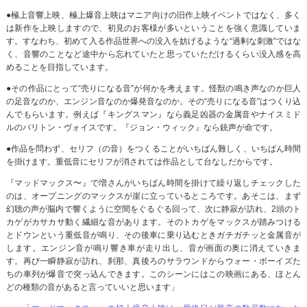
●極上音響上映、極上爆音上映はマニア向けの旧作上映イベントではなく、多く
は新作を上映しますので、初見のお客様が多いということを強く意識していま
す。すなわち、初めて入る作品世界への没入を妨げるような“過剰な刺激”ではな
く、音響のことなど途中から忘れていたと思っていただけるくらい没入感を高
めることを目指しています。
●その作品にとって“売りになる音”が何かを考えます。怪獣の鳴き声なのか巨人
の足音なのか、エンジン音なのか爆発音なのか。その“売りになる音”はつくり込
んでもらいます。例えば『キングスマン』なら義足凶器の金属音やナイスミド
ルのバリトン・ヴォイスです。『ジョン・ウィック』なら銃声が命です。
●作品を問わず、セリフ（の音）をつくることがいちばん難しく、いちばん時間
を掛けます。重低音にセリフが消されては作品として台なしだからです。
『マッドマックス〜』で増さんがいちばん時間を掛けて繰り返しチェックした
のは、オープニングのマックスが崖に立っているところです。あそこは、まず
幻聴の声が脳内で響くように空間をぐるぐる回って、次に静寂が訪れ、2頭のト
カゲがカサカサ動く繊細な音があります。そのトカゲをマックスが踏みつける
とドウンという重低音が鳴り、その後車に乗り込むときガチガチッと金属音が
します。エンジン音が鳴り響き車が走り出し、音が画面の奥に消えていきま
す。再び一瞬静寂が訪れ、刹那、真後ろのサラウンドからウォー・ボーイズた
ちの車列が爆音で突っ込んできます。このシーンにはこの映画にある、ほとん
どの種類の音があると言っていいと思います」