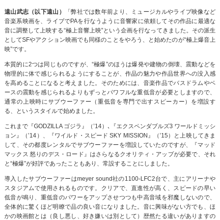
遠山武志（以下遠山）
「弊社では数年前より、ミュージカルやライブ映像など
音楽系映画を、ライブでPAを行なうように音響家に依頼してその作品に最適な
音に調整して上映する“極上音響上映”という企画を行なってきました。その派生
としてSFやアクション映画でも同様のことをやろう、と始めたのが“極上爆音上
映”です。
本質的に2つは同じものですが、“極爆”のほうは爆発や建物の倒壊、震動などを
物理的に体で感じられるようにすることが、作品の魅力や作品世界への没入感
を高めることになると考えました。そのためには、音楽作品でバスドラムやベ
ースの震動を感じられるよりもずっとパワフルな重低音が必要としますので、
通常の上映時にサブウーファー（重低音を専門で出すスピーカー）を増設す
る、というスタイルで始めました。
これまで『GODZILLA ゴジラ』（’14）､『エクスペンダブルズ3 ワールドミッシ
ョン』（’14）、『ワイルド・スピード SKY MISSION』（’15）と上映してきま
して、その都度レンタルでサブウーファーを増設していたのですが、『マッド
マックス 怒りのデス・ロード』はさらなるクオリティ・アップが必要で、それ
と“極爆”が好評であったこともあり、常設することにしました。
導入したサブウーファーはmeyer sound社の1100-LFC2台で、主にアリーナや
スタジアムで使用されるものです。クリアで、直進性が高く、スピードの早い
低音が鳴り、重低音のパワーをアップさせつつも中高音域を邪魔しないので、
全体的に驚くほど明瞭で品の良い音になりました。音に興味がない方でも、ほ
かの映画館とは（良し悪し、好き嫌いは別として）歴然たる違いがありますの