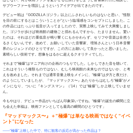
サブウーファーを増設しようというアイデアが出てきたのです。
デビュー戦は『GODZILLA ゴジラ』以上にふさわしいものはないと思い、“怪獣
を目の前にするとはこういうことか”という臨場感をコンセプトにしました。こ
の作品にはたっぷり低音が入ってましたので、実際上映してみて大興奮しまし
た。ゴジラが歩けば映画館の建物ごと揺れるんですから、たまりません。驚い
たのは、それほどの重低音が鳴り響くにもかかわらず、セリフや音楽は全然う
るさくないんです。改めて、お願いしていた音響家、増旭さんという日本音響
界のレジェンドのひとりですが、この方にお願いして良かったと思いました。
素晴らしい技術です。想像をはるかに超えるクオリティでした。
それまで“極爆”はマニア向けの企画のつもりでした。しかしできた音を聴いて、
これはそういう種類ものではない、むしろ映画館の未来なのではないか、と考
えを改めました。それまでは通常音量上映をメインに、“極爆”は夕方と夜だけ、
のようにしていましたが、『マッドマックス〜』あたりからはむしろ“極爆”がメ
インになり、ついに『キングスマン』（’14）では“極爆”しか上映していませ
ん。
今もやはり、デビュー作品がいちばん印象深いですね。“極爆”の誕生の瞬間に立
ち会えた幸福は、映画ファンとしても最高の瞬間のひとつです」
『マッドマックス〜』＋“極爆”は単なる映画ではなく“イベ
ント”になった
――“極爆”上映した中で、特に観客の反応が高かった作品は？