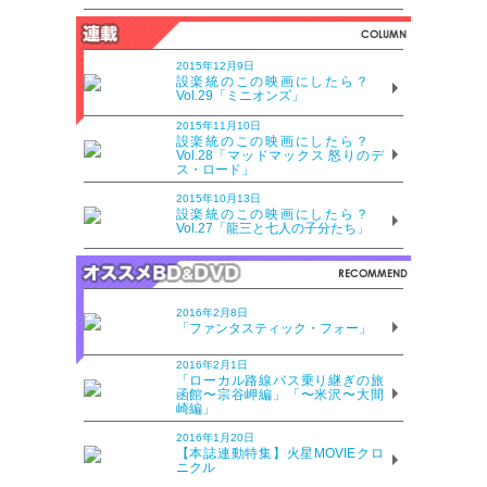
2015年12月9日
設楽統のこの映画にしたら？
Vol.29「ミニオンズ」
2015年11月10日
設楽統のこの映画にしたら？
Vol.28「マッドマックス 怒りのデ
ス・ロード」
2015年10月13日
設楽統のこの映画にしたら？
Vol.27「龍三と七人の子分たち」
2016年2月8日
「ファンタスティック・フォー」
2016年2月1日
「ローカル路線バス乗り継ぎの旅
函館〜宗谷岬編」「〜米沢〜大間
崎編」
2016年1月20日
【本誌連動特集】火星MOVIEクロ
ニクル