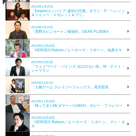
2016年1月25日
「Empire/エンパイア 成功の代償」タラジ・P・ヘンソン
＆ジャシー・スモレット＆ブリ...
2016年1月15日
「荒野のピンカートン探偵社」DEAN FUJIOKA
2015年12月24日
「HEROES Reborn／ヒーローズ・リボーン」祐真キキ
2015年12月2日
「ウェイワード・パインズ 出口のない街」M・ナイト・
シャマラン
2015年12月1日
「人狼ゲーム クレイジーフォックス」高月彩良
2015年11月10日
「帰ってきたMr.ダマー バカMAX!」ボビー・ファレリー
2015年10月28日
「HEROES Reborn／ヒーローズ・リボーン」マシ・オ
カ