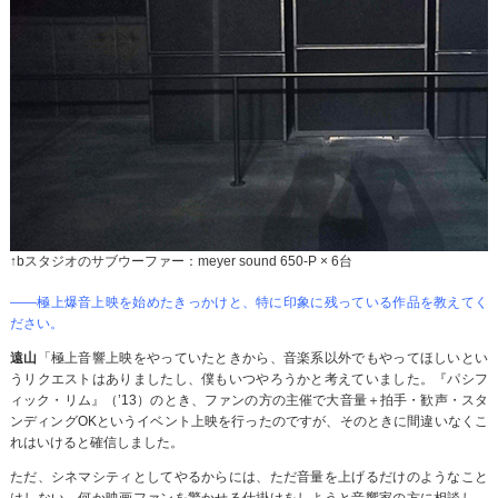
↑bスタジオのサブウーファー：meyer sound 650-P × 6台
――極上爆音上映を始めたきっかけと、特に印象に残っている作品を教えてく
ださい。
遠山
「極上音響上映をやっていたときから、音楽系以外でもやってほしいとい
うリクエストはありましたし、僕もいつやろうかと考えていました。『パシフ
ィック・リム』（’13）のとき、ファンの方の主催で大音量＋拍手・歓声・スタ
ンディングOKというイベント上映を行ったのですが、そのときに間違いなくこ
れはいけると確信しました。
ただ、シネマシティとしてやるからには、ただ音量を上げるだけのようなこと
はしない、何か映画ファンを驚かせる仕掛けをしようと音響家の方に相談し、