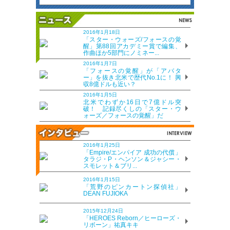
2016年1月18日
「スター・ウォーズ/フォースの覚
醒」第88回アカデミー賞で編集、
作曲ほか5部門にノミネー...
2016年1月7日
「フォースの覚醒」が「アバタ
ー」を抜き北米で歴代No.1に！ 興
収8億ドルも近い？
2016年1月5日
北米でわずか16日で7億ドル突
破！ 記録尽くしの「スター・ウ
ォーズ／フォースの覚醒」だ
2016年1月25日
「Empire/エンパイア 成功の代償」
タラジ・P・ヘンソン＆ジャシー・
スモレット＆ブリ...
2016年1月15日
「荒野のピンカートン探偵社」
DEAN FUJIOKA
2015年12月24日
「HEROES Reborn／ヒーローズ・
リボーン」祐真キキ