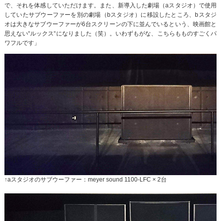
で、それを体感していただけます。また、新導入した劇場（aスタジオ）で使用
していたサブウーファーを別の劇場（bスタジオ）に移設したところ、bスタジ
オは大きなサブウーファーが6台スクリーンの下に並んでいるという、映画館と
思えない“ルックス“になりました（笑）。いわずもがな、こちらもものすごくパ
ワフルです」
↑aスタジオのサブウーファー：meyer sound 1100-LFC × 2台