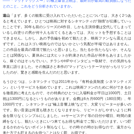
――「マッドマックス〜」の極上爆音上映は、最終日が最高の動員数になった
とのこと。これをどう分析されていますか。
遠山
「まず、多くの観客に受け入れていただいたことについては、大きく2つあ
ると考えています。ひとつは映画に対するシネマシティの“熱情”が伝播していっ
たことです。30年も前のシリーズの4作目、しかも主演俳優は交代してしまって
いるし白塗りの男が何十人も出てくるとあっては、大ヒットを予想することは
できません。しかし、あの予告編を初めて観たとき、映画ファンなら震えたは
ずです。これはスゴい映画なのではないかという気配が半端ではありません。
この作品を最高の環境で観たいと思いました。当たるか当たらないか、そんな
ことは関係ない。夏休みには大ヒットが約束された作品が何本もありましたか
ら、稼ぐのはそっちでいい。チラシやHPやインタビュー取材で、その気持ちを
率直に語りました。その無謀さと本作の“マッド”というテーマががっちりリンク
したのが、驚きと感動を生んだのだと思います。
もうひとつは、シネマシティでは2011年から『有料会員制度 シネマシティズ
ン』というサービスを始めています。これは映画ファンのために何ができるか
を徹底的に考えたもので、その特典のひとつに入場料金が平日は1000円、土日
祝は1300円になるというものがあります。会費は6カ月600円（180日間）、年
1000円です。シネマシティは“極上音響上映”などで、大変リピーターが多いの
です。良い音楽は何度も聴きたくなりますから、リピートがしやすいように料
金を限りなくシンプルにしました。○○サービスデイ等の日付や曜日、時間の束
縛をなくし、観たいときにいつ来てもお得な料金でご覧いただけます。いつ貯
まるかわからないポイント制もなくし、その時その時がお得なので、遠方から
来た方でも貯まるのを待つことはなく即、お得です。