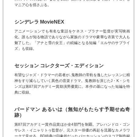
マニア心を揺さぶる。
シンデレラ MovieNEX
アニメーションでも有名な童話をケネス・ブラナー監督が実写映画
化。誰もが知る物語でありながら家族のドラマや豪華な衣装で大人も
魅了した。「アナと雪の女王」の続編となる短編「エルサのサプライ
ズ」も収録。
セッション コレクターズ・エディション
有望なジャズ・ドラマーの若者が､鬼教師の常軌を逸したレッスンに精
神をすり減らしていく異色の音楽ドラマ。鬼教師を演じたJ・K・シモ
ンズは第87回アカデミー賞助演男優賞に。本作の基になった短編を特
典に収録。
バードマン あるいは（無知がもたらす予期せぬ奇
跡）
第87回アカデミー賞作品賞ほか全4部門を制覇。アレハンドロ・ゴン
サレス・イニャリトゥ監督が、元スター俳優の再起を流麗なカメラワ
ークで見せる。BD特典は印象的だったパーカッションのスコア制作秘