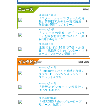
2016年1月18日
「スター・ウォーズ/フォースの覚
醒」第88回アカデミー賞で編集、
作曲ほか5部門にノミネー...
2016年1月7日
「フォースの覚醒」が「アバタ
ー」を抜き北米で歴代No.1に！ 興
収8億ドルも近い？
2016年1月5日
北米でわずか16日で7億ドル突
破！ 記録尽くしの「スター・ウ
ォーズ／フォースの覚醒」だ
2016年1月25日
「Empire/エンパイア 成功の代償」
タラジ・P・ヘンソン＆ジャシー・
スモレット＆ブリ...
2016年1月15日
「荒野のピンカートン探偵社」
DEAN FUJIOKA
2015年12月24日
「HEROES Reborn／ヒーローズ・
リボーン」祐真キキ