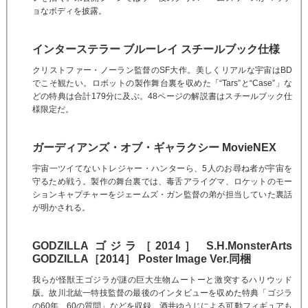
ョなボディを披露。
インターステラー ブルーレイ スチールブック仕様
クリストファー・ノーラン監督のSF大作。美しくリアルな宇宙はBD
でこそ観たい。ロボットの製作舞台裏を収めた「“Tars”と“Case”」な
どの特典は合計179分に及ぶ。48ページの解説書はスチールブック仕
様限定だ。
ガーディアンズ・オブ・ギャラクシー MovieNEX
宇宙一ツイてないトレジャー・ハンターら、5人のお尋ね者が宇宙を
守るため戦う。製作の舞台裏では、毒舌アライグマ、ロケットのモー
ションキャプチャーをジェームズ・ガン監督の弟が担当していた裏話
が明かされる。
GODZILLA ゴジラ［2014］ S.H.MonsterArts
GODZILLA［2014］ Poster Image Ver.同梱
我らが怪獣王ゴジラが謎の巨大生物ムートーと激突するハリウッド
版。故川北紘一特技監督の最後のインタビューを収めた特典「ゴジラ
の60年、60の質問」などを収録。酒井ゆうじによる可動フィギュアも