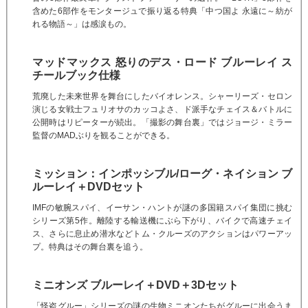
含めた6部作をモンタージュで振り返る特典「中つ国よ 永遠に～紡が
れる物語～」は感涙もの。
マッドマックス 怒りのデス・ロード ブルーレイ ス
チールブック仕様
荒廃した未来世界を舞台にしたバイオレンス。シャーリーズ・セロン
演じる女戦士フュリオサのカッコよさ、ド派手なチェイス＆バトルに
公開時はリピーターが続出。「撮影の舞台裏」ではジョージ・ミラー
監督のMADぶりを観ることができる。
ミッション：インポッシブル/ローグ・ネイション ブ
ルーレイ＋DVDセット
IMFの敏腕スパイ、イーサン・ハントが謎の多国籍スパイ集団に挑む
シリーズ第5作。離陸する輸送機にぶら下がり、バイクで高速チェイ
ス、さらに息止め潜水などトム・クルーズのアクションはパワーアッ
プ。特典はその舞台裏を追う。
ミニオンズ ブルーレイ＋DVD＋3Dセット
「怪盗グルー」シリーズの謎の生物ミニオンたちがグルーに出会うま