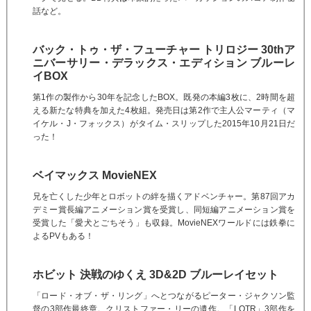
話など。
バック・トゥ・ザ・フューチャー トリロジー 30thア
ニバーサリー・デラックス・エディション ブルーレ
イBOX
第1作の製作から30年を記念したBOX。既発の本編3枚に、2時間を超
える新たな特典を加えた4枚組。発売日は第2作で主人公マーティ（マ
イケル・J・フォックス）がタイム・スリップした2015年10月21日だ
った！
ベイマックス MovieNEX
兄を亡くした少年とロボットの絆を描くアドベンチャー。第87回アカ
デミー賞長編アニメーション賞を受賞し、同短編アニメーション賞を
受賞した「愛犬とごちそう」も収録。MovieNEXワールドには鉄拳に
よるPVもある！
ホビット 決戦のゆくえ 3D&2D ブルーレイセット
「ロード・オブ・ザ・リング」へとつながるピーター・ジャクソン監
督の3部作最終章。クリストファー・リーの遺作。「LOTR」3部作を