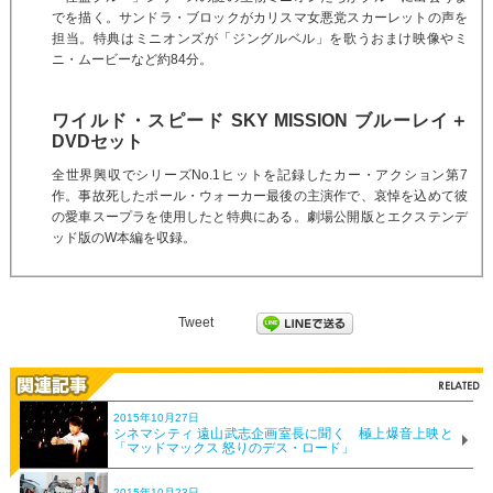
でを描く。サンドラ・ブロックがカリスマ女悪党スカーレットの声を
担当。特典はミニオンズが「ジングルベル」を歌うおまけ映像やミ
ニ・ムービーなど約84分。
ワイルド・スピード SKY MISSION ブルーレイ＋
DVDセット
全世界興収でシリーズNo.1ヒットを記録したカー・アクション第7
作。事故死したポール・ウォーカー最後の主演作で、哀悼を込めて彼
の愛車スープラを使用したと特典にある。劇場公開版とエクステンデ
ッド版のW本編を収録。
Tweet
2015年10月27日
シネマシティ 遠山武志企画室長に聞く 極上爆音上映と
「マッドマックス 怒りのデス・ロード」
2015年10月23日