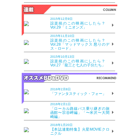
2015年12月9日
設楽統のこの映画にしたら？
Vol.29「ミニオンズ」
2015年11月10日
設楽統のこの映画にしたら？
Vol.28「マッドマックス 怒りのデ
ス・ロード」
2015年10月13日
設楽統のこの映画にしたら？
Vol.27「龍三と七人の子分たち」
2016年2月8日
「ファンタスティック・フォー」
2016年2月1日
「ローカル路線バス乗り継ぎの旅
函館〜宗谷岬編」「〜米沢〜大間
崎編」
2016年1月20日
【本誌連動特集】火星MOVIEクロ
ニクル