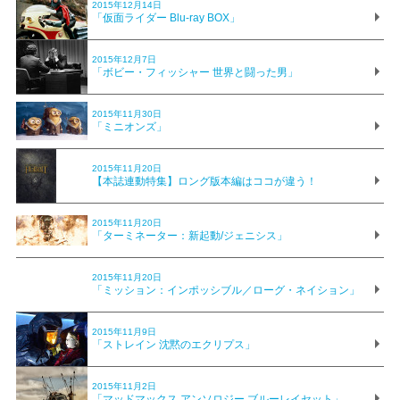
2015年12月14日
「仮面ライダー Blu-ray BOX」
2015年12月7日
「ボビー・フィッシャー 世界と闘った男」
2015年11月30日
「ミニオンズ」
2015年11月20日
【本誌連動特集】ロング版本編はココが違う！
2015年11月20日
「ターミネーター：新起動/ジェニシス」
2015年11月20日
「ミッション：インポッシブル／ローグ・ネイション」
2015年11月9日
「ストレイン 沈黙のエクリプス」
2015年11月2日
「マッドマックス アンソロジー ブルーレイセット」