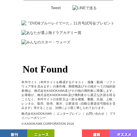
Tweet
本件サイト（本件サイトを構成するテキスト・画像・動画・ソフト
ウェア等を含みます）の著作権、商標権及びその他すべての知的財
産権は、株式会社KADOKAWA及びその他の権利者に帰属します。
お客様が、株式会社KADOKAWA及び権利者から適正な許諾を得る
ことなく、本件サイトの全部又は一部を複製、翻案、出版、上映、
レンタル、販売、頒布、展示、公衆送信（自動公衆送信可能化を含
みます）等することは、法律により固く禁じられております。
株式会社KADOKAWA ｜ エンターブレイン ｜ お問い合わせ ｜ プラ
イバシーポリシー
© KADOKAWA CORPORATION 2016