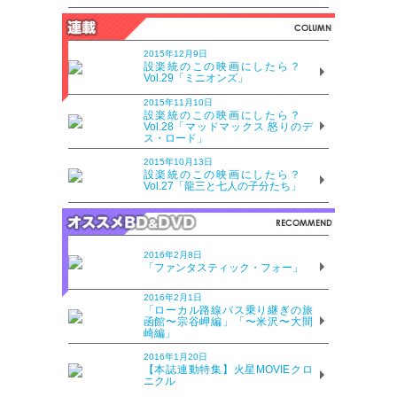
2015年12月9日
設楽統のこの映画にしたら？
Vol.29「ミニオンズ」
2015年11月10日
設楽統のこの映画にしたら？
Vol.28「マッドマックス 怒りのデ
ス・ロード」
2015年10月13日
設楽統のこの映画にしたら？
Vol.27「龍三と七人の子分たち」
2016年2月8日
「ファンタスティック・フォー」
2016年2月1日
「ローカル路線バス乗り継ぎの旅
函館〜宗谷岬編」「〜米沢〜大間
崎編」
2016年1月20日
【本誌連動特集】火星MOVIEクロ
ニクル