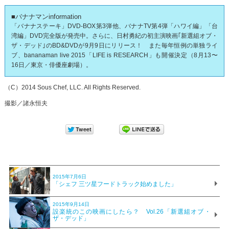
■バナナマンinformation
「バナナステーキ」DVD-BOX第3弾他、バナナTV第4弾「ハワイ編」「台
湾編」DVD完全版が発売中。さらに、日村勇紀の初主演映画｢新選組オブ・
ザ・デッド｣のBD&DVDが9月9日にリリース！ また毎年恒例の単独ライ
ブ、bananaman live 2015「LIFE is RESEARCH」も開催決定（8月13〜
16日／東京・俳優座劇場）。
（C）2014 Sous Chef, LLC. All Rights Reserved.
撮影／諸永恒夫
2015年7月6日
「シェフ 三ツ星フードトラック始めました」
2015年9月14日
設楽統のこの映画にしたら？ Vol.26「新選組オブ・
ザ・デッド」