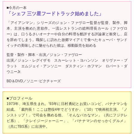
■今月の一本
「シェフ 三ツ星フードトラック始めました」
「アイアンマン」シリーズのジョン・ファヴロー監督が監督、製作、脚
本、主演を務めた意欲作。一流レストランの総料理長カール（ファヴロ
ー）は、口うるさいオーナーや自分の料理を酷評する評論家と衝突し、店
を辞めてしまう。職探しに訪れた故郷マイアミで食べたキューバ・サンド
イッチの美味しさに魅せられた彼は、移動販売を始める
監督・製作・脚本・出演／ジョン・ファヴロー
出演／ジョン・レグイザモ スカーレット・ヨハンソン オリヴァー・ブ
ラット エムジェイ・アンソニー ダスティン・ホフマン ロバート・ダ
ウニーJr.
BD＆DVD／ソニー･ピクチャーズ
■プロフィール
1973年、埼玉県生まれ。’93年に日村勇紀とお笑いコンビ、バナナマンを
結成。「裁判長！ ここは懲役4年でどうすか」（’10）で映画初主演。「ノ
ンストップ！」で司会を務める他、「そんなバカなマン」（共にフジテレ
ビ系）、「クレイジージャーニー」、「バナナマンのせっかくグルメ」
（共にTBS系）に出演中。