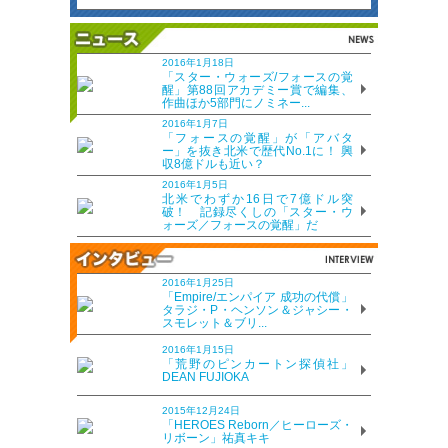
2016年1月18日
「スター・ウォーズ/フォースの覚
醒」第88回アカデミー賞で編集、
作曲ほか5部門にノミネー...
2016年1月7日
「フォースの覚醒」が「アバタ
ー」を抜き北米で歴代No.1に！ 興
収8億ドルも近い？
2016年1月5日
北米でわずか16日で7億ドル突
破！ 記録尽くしの「スター・ウ
ォーズ／フォースの覚醒」だ
2016年1月25日
「Empire/エンパイア 成功の代償」
タラジ・P・ヘンソン＆ジャシー・
スモレット＆ブリ...
2016年1月15日
「荒野のピンカートン探偵社」
DEAN FUJIOKA
2015年12月24日
「HEROES Reborn／ヒーローズ・
リボーン」祐真キキ