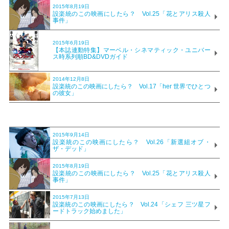
2015年8月19日
設楽統のこの映画にしたら？ Vol.25「花とアリス殺人
事件」
2015年6月19日
【本誌連動特集】マーベル・シネマティック・ユニバー
ス時系列順BD&DVDガイド
2014年12月8日
設楽統のこの映画にしたら？ Vol.17「her 世界でひとつ
の彼女」
2015年9月14日
設楽統のこの映画にしたら？ Vol.26「新選組オブ・
ザ・デッド」
2015年8月19日
設楽統のこの映画にしたら？ Vol.25「花とアリス殺人
事件」
2015年7月13日
設楽統のこの映画にしたら？ Vol.24「シェフ 三ツ星フ
ードトラック始めました」