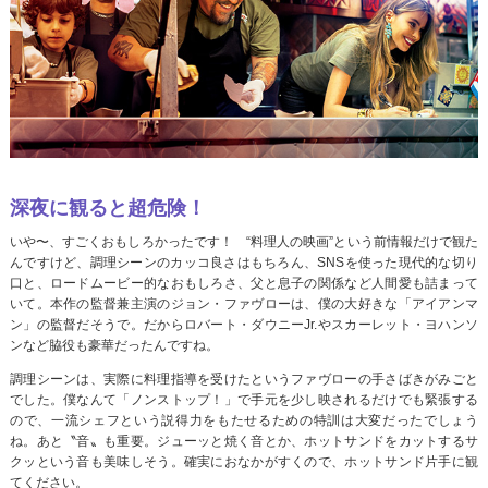
深夜に観ると超危険！
いや〜、すごくおもしろかったです！ “料理人の映画”という前情報だけで観た
んですけど、調理シーンのカッコ良さはもちろん、SNSを使った現代的な切り
口と、ロードムービー的なおもしろさ、父と息子の関係など人間愛も詰まって
いて。本作の監督兼主演のジョン・ファヴローは、僕の大好きな「アイアンマ
ン」の監督だそうで。だからロバート・ダウニーJr.やスカーレット・ヨハンソ
ンなど脇役も豪華だったんですね。
調理シーンは、実際に料理指導を受けたというファヴローの手さばきがみごと
でした。僕なんて「ノンストップ！」で手元を少し映されるだけでも緊張する
ので、一流シェフという説得力をもたせるための特訓は大変だったでしょう
ね。あと〝音〟も重要。ジューッと焼く音とか、ホットサンドをカットするサ
クッという音も美味しそう。確実におなかがすくので、ホットサンド片手に観
てください。