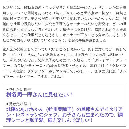
お話的には、移動販売のトラックが意外と簡単に手に入ったりと、いかにも映
画らしいベタな展開もあるけど（笑）、観ていると矛盾点が一切なく、自然と
感情移入できて。主人公が自分と年代的に離れていないからかな。それに、独
創的な仕事で勝負したい主人公と保守的なオーナーみたいな衝突は、どこの世
界にもありますよね。僕も挑戦したい気持ちはあるけど、依頼された企画を成
立させてこその仕事だとも思うから、オーナーの言うことも分かる。そういう
社会の縮図も丁寧に描いているところに、監督の手腕を感じました。
主人公が父親としてブレていないところも良かった。息子に対しては一貫して
厳しいんです。そんな2人が料理をきっかけに絆を深めていく過程も感動的でし
た。今気づいたけど、父が息子のためにパンを焼くって「クレイマー、クレイ
マー」のフレンチトーストの場面を彷佛させますね。本作には（「クレイマ
ー〜」の主演）ダスティン・ホフマンも出ているし……。まさに現代版「クレ
イマー、クレイマー」ですよ、これは！
■見せたい相手
桝谷周一郎さんに見せたい！
■見せたい理由
北陽のあぶちゃん（虻川美穂子）の旦那さんでイタリア
ン・レストランのシェフ。お子さんも生まれたので、調
理シーンと親子愛、両方楽しんでほしい！