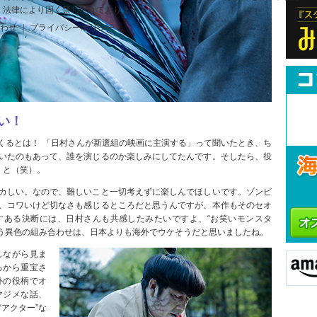
、法律により固く禁じられております。
合わせ ｜ プライバシーポリシー
い！
くるとは！ 「日村さんが新選組の映画に主演する」って聞いたとき、ち
いたのもあって、誰を演じるのか楽しみにしてたんです。そしたら、役
、と（笑）。
カしい。なので、難しいこと一切考えずに楽しんでほしいです。ゾンビ
、コワいけど切なさも感じるところだと思うんですが、本作もそのセオ
すある決断には、日村さんも共感したみたいですよ、“お笑いモンスタ
いう異色の組み合わせは、日本よりも海外でウケそうだと思いましたね。
しながら見ま
るから重宝さ
外の役柄でオ
マジメな話、
アクター”な