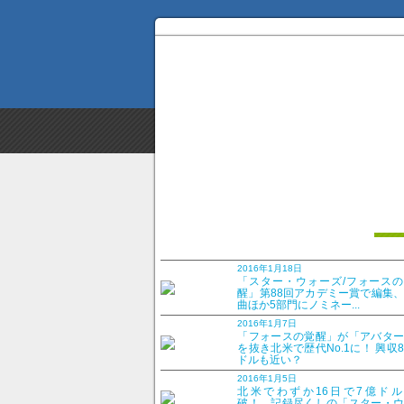
2016年1月18日
「スター・ウォーズ/フォースの
醒」第88回アカデミー賞で編集
曲ほか5部門にノミネー...
2016年1月7日
「フォースの覚醒」が「アバター
を抜き北米で歴代No.1に！ 興収
ドルも近い？
2016年1月5日
北米でわずか16日で7億ドル
破！ 記録尽くしの「スター・ウ