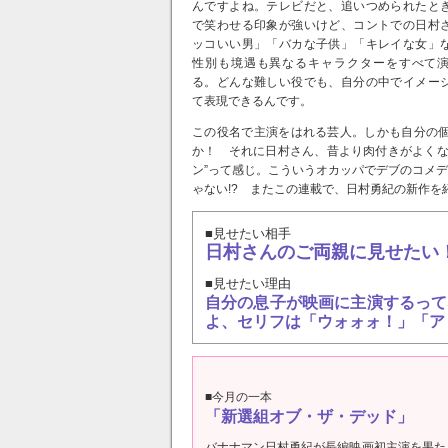
んですよね。テレビだと、追いつめられたと
で笑わせる印象が強いけど、コントでの日村
ッコいい男」「バカな子供」「キレイな女」
性別も境遇も異なるキャラクターをすべて
る。どんな難しい役でも、自分の中でイメー
て表現できるんです。
この役名で主演をはれる芸人。しかも自分の
か！ それに日村さん、昔より肉付きがよくな
ン”って感じ。こういうオカッパでデブのコメ
ゃない!? またこの連載で、日村勇紀の新作を
■見せたい相手
日村さんのご両親に見せたい
■見せたい理由
自分の息子が映画に主演するって
よ、セリフは「ウォォォ！」「ア
■今月の一本
「新選組オブ・ザ・デッド」
バナナマン日村勇紀が長編映画初主演を果た