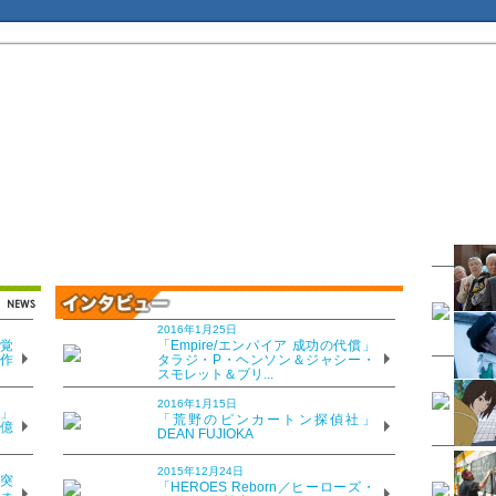
2016年1月25日
覚
「Empire/エンパイア 成功の代償」
、作
タラジ・P・ヘンソン＆ジャシー・
スモレット＆ブリ...
2016年1月15日
」
「荒野のピンカートン探偵社」
8億
DEAN FUJIOKA
2015年12月24日
突
「HEROES Reborn／ヒーローズ・
ォ