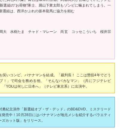
新選組の“お荷物”隊士、屑山下衆太郎もゾンビに噛まれてしまう。一
新選組は、西洋かぶれの坂本龍馬に協力を頼む
周大 水樹たま チャド・マレーン 尚玄 コッセこういち 桜井宗
紀とお笑いコンビ、バナナマンを結成。「裁判長！ ここは懲役4年でどう
ップ！」で司会を務める他、「そんなバカなマン」（共にフジテレビ
、「YOUは何しに日本へ」（テレビ東京系）に出演中。
日村勇紀主演作「新選組オブ・ザ・デッド」のBD&DVD、ミステリード
在発売中！10月28日にはバナナマンが地元メシを紹介するバラエティ
ターズカット版」をリリース。