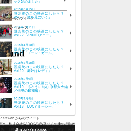
ック始めました」
号
2015年6月15日
設楽統のこの映画にしたら？
Vol.23「滝を見にいく」
ataweb からのツイート
2015年5月11日
設楽統のこの映画にしたら？
Vol.22「ANNIE/アニー」
2015年4月10日
設楽統のこの映画にしたら？
Vol.21「ゴーン・ガール」
2015年3月18日
設楽統のこの映画にしたら？
Vol.20「舞妓はレディ」
2015年2月9日
設楽統のこの映画にしたら？
Vol.19「るろうに剣心 京都大火編
／伝説の最期編」
2015年1月8日
設楽統のこの映画にしたら？
Vol.18「LUCY ルーシー」
ddataweb からのツイート
、株式会社KADOKAWA及びその他の権利者
出版、上映、レンタル、販売、頒布、展示、公衆