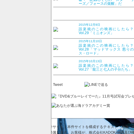
ーズ／フォースの覚醒」だ
設楽統のこの映画にした
デッド」
2015年12月9日
設楽統のこの映画にしたら
2015年9月14日
Vol.29「ミニオンズ」
2015年11月10日
設楽統のこの映画にしたら
Vol.28「マッドマックス 怒り
ス・ロード」
2015年10月13日
設楽統のこの映画にしたら
Vol.27「龍三と七人の子分たち」
Tweet
本件サイト（本件サイトを構成するテキスト・画像・動
に帰属します。お客様が、株式会社KADOKAWA及