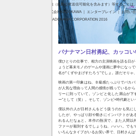
送信（自動公衆送信可能化を含みます）等することは
株式会社KADOKAWA ｜ エンターブレイン ｜ お問い
© KADOKAWA CORPORATION 2016
バナナマン日村勇紀、カッコい
僕ひとりの仕事で、相方の主演映画を語る日が
ょうど幕末モノのゲームや漫画に夢中になって
名が“くずやまげすたろう”でしょ。誰だそりゃ
映画の第一印象はね、Ｂ級感たっぷりでバカバ
が人気な理由って人間の感情が残っているから
リーに則っていて。ゾンビと化した屑山が下
ー”として（笑）。そして、ゾンビ×時代劇と
僕以外の人が日村さんをどう扱うのかも気に
したが、やっぱり顔や動きにインパクトがあ
れるんだなぁと。本作の熱演で、また人間以
ファーが殺到するでしょうね、ハハハ。でも
いろんなタイプがいるお笑い界で、日村さんは“