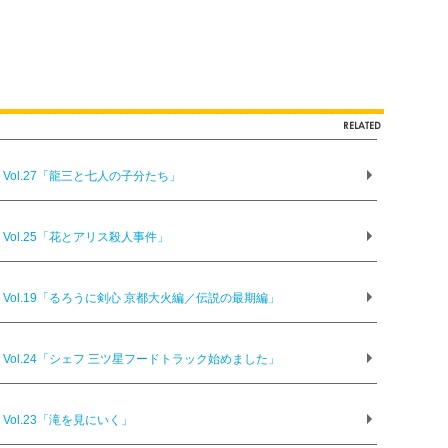
ol.27「龍三と七人の子分たち」
ol.25「花とアリス殺人事件」
ol.19「るろうに剣心 京都大火編／伝説の最期編」
ol.24「シェフ 三ツ星フードトラック始めました」
ol.23「滝を見にいく」