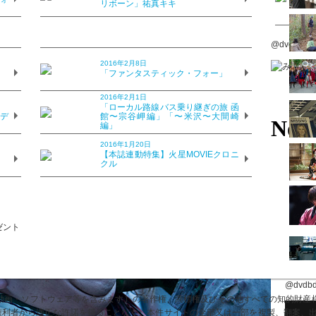
リボーン」祐真キキ
ら？ Vol.26「新選組オブ・ザ・
@dvdbdd
2016年2月8日
？
「ファンタスティック・フォー」
2016年2月1日
？
「ローカル路線バス乗り継ぎの旅 函
のデ
館〜宗谷岬編」「〜米沢〜大間崎
編」
2016年1月20日
？
【本誌連動特集】火星MOVIEクロニ
クル
@dvdb
画・ソフトウェア等を含みます）の著作権、商標権及びその他すべての知的財産権は
び権利者から適正な許諾を得ることなく、本件サイトの全部又は一部を複製、翻案、