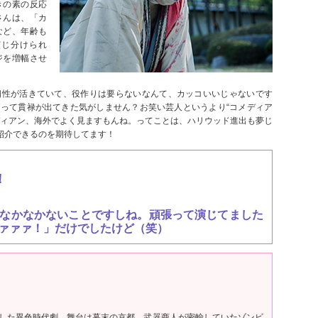
きの素の反応
さんは、「カ
など、年齢も
演じ分けられ
ジを増幅させ
個性が活きていて、役作りは要らないなんて、カッコいいじゃないです
って貫禄が出てきた気がしません？お笑い芸人というより“コメディア
ディアン、海外でよく見ますもんね。ってことは、ハリウッド進出も夢じ
紹介できるのを期待してます！
！
なかなかないことですしね。頑張って演じてました
ァァァ！」だけでしたけど（笑）
した異色時代劇。舞台は幕末の京都。武器商人が密輸していたゾンビ