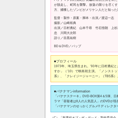
が脱走し、町民を襲撃。放蕩の限りを尽くす
方、捕獲したゾンビがメリケン人だと知った
監督・製作・原案・脚本・出演／渡辺一志
撮影／山崎裕典
出演／日村勇紀 山本千尋 竹石悟朗 上杉
忠 川岡大次郎
語り／目黒祐樹
BD＆DVD／バップ
■プロフィール
1973年、埼玉県生まれ。’93年に日村勇
すか」（’10）で映画初主演。「ノンスト
系）、「クレイジージャーニー」（TBS系）
■バナナマンinformation
「バナナステーキ」DVD-BOX第4＆5弾、
ラマ「容疑者は8人の人気芸人」のDVDが現
「バナナマンのせっかくグルメ!! ディレク
（C）「新選組オブ・ザ・デッド」製作委員会