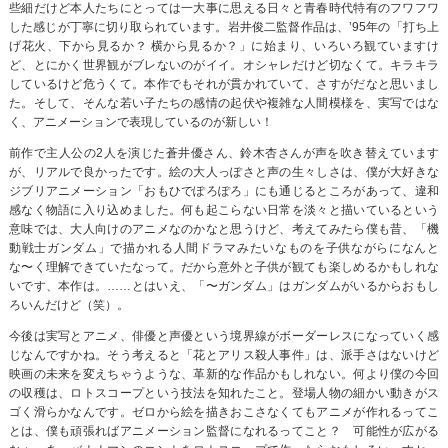
些細だけど本人たちにとっては一大事に思える日々と青春時代特有のフワフワ
した感じが丁寧に切り取られています。岩井俊二監督作品は、’95年の「打ち上
げ花火、下から見るか？ 横から見るか？」に始まり、いろいろ観ていますけ
ど、とにかく世界観がブレないのがイイ。オシャレだけど切なくて。キラキラ
しているけど危うくて。本作でもそれが貫かれていて、さすがだなと思いまし
た。そして、そんな若い子たちの感情の起伏や複雑な人間模様を、実写ではな
く、アニメーションで表現しているのが新しい！
前作で主人公の2人を演じた蒼井優さん、鈴木杏さんが声を吹き替えています
が、リアルで良かったです。絵の大人っぽさと声の生々しさは、僕が大好きな
ジブリアニメーション「おもひでぽろぽろ」にも通じるところがあって、違和
感なく物語に入り込めました。何も起こらない日常を淡々と描いているという
意味では、大人向けのアニメなのかなと思うけど、考えてみたら僕も昔、「機
動戦士ガンダム」で描かれる人間ドラマみたいなものを子供ながらになんと
な〜く理解できていたなって。だから意外と子供が観ても楽しめるかもしれな
いです、本作は。……とはいえ、「〜ガンダム」はガンダムがいるからおもし
ろいんだけど（笑）。
今後は実写とアニメ、俳優と声優という境界線がボーダーレスになっていく感
じなんですかね。そう考えると「花とアリス殺人事件」は、派手さはないけど
映画の未来を変えちゃうような、革新的な作品かもしれない。何より僕の今回
の収穫は、ロトスコープという技法を知れたこと。登場人物の細かい動きがス
ゴく滑らかなんです。ゼロから絵を描きおこさなくてもアニメが作れるってこ
とは、僕も頑張ればアニメーション監督になれるってこと？ 可能性が広がる