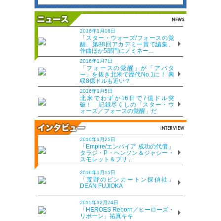
2016年1月18日
「スター・ウォーズ/フォースの覚
醒」第88回アカデミー賞で編集、
作曲ほか5部門にノミネー...
2016年1月7日
「フォースの覚醒」が「アバタ
ー」を抜き北米で歴代No.1に！ 興
収8億ドルも近い？
2016年1月5日
北米でわずか16日で7億ドル突
破！ 記録尽くしの「スター・ウ
ォーズ／フォースの覚醒」だ
2016年1月25日
「Empire/エンパイア 成功の代償」
タラジ・P・ヘンソン＆ジャシー・
スモレット＆ブリ...
2016年1月15日
「荒野のピンカートン探偵社」
DEAN FUJIOKA
2015年12月24日
「HEROES Reborn／ヒーローズ・
リボーン」祐真キキ