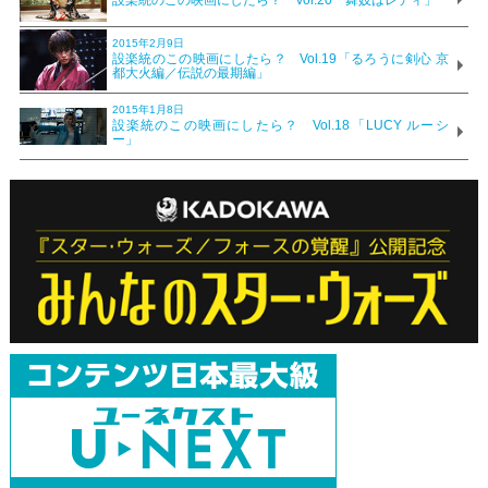
設楽統のこの映画にしたら？ Vol.20「舞妓はレディ」
2015年2月9日
設楽統のこの映画にしたら？ Vol.19「るろうに剣心 京
都大火編／伝説の最期編」
2015年1月8日
設楽統のこの映画にしたら？ Vol.18「LUCY ルーシ
ー」