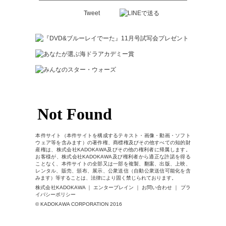
Tweet
本件サイト（本件サイトを構成するテキスト・画像・動画・ソフト
ウェア等を含みます）の著作権、商標権及びその他すべての知的財
産権は、株式会社KADOKAWA及びその他の権利者に帰属します。
お客様が、株式会社KADOKAWA及び権利者から適正な許諾を得る
ことなく、本件サイトの全部又は一部を複製、翻案、出版、上映、
レンタル、販売、頒布、展示、公衆送信（自動公衆送信可能化を含
みます）等することは、法律により固く禁じられております。
株式会社KADOKAWA ｜ エンターブレイン ｜ お問い合わせ ｜ プラ
イバシーポリシー
© KADOKAWA CORPORATION 2016