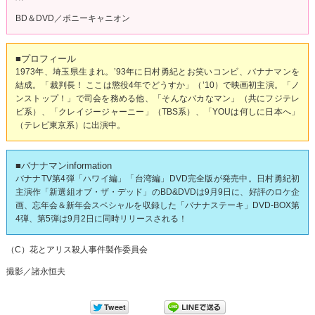
BD＆DVD／ポニーキャニオン
■プロフィール
1973年、埼玉県生まれ。’93年に日村勇紀とお笑いコンビ、バナナマンを
結成。「裁判長！ ここは懲役4年でどうすか」（’10）で映画初主演。「ノ
ンストップ！」で司会を務める他、「そんなバカなマン」（共にフジテレ
ビ系）、「クレイジージャーニー」（TBS系）、「YOUは何しに日本へ」
（テレビ東京系）に出演中。
■バナナマンinformation
バナナTV第4弾「ハワイ編」「台湾編」DVD完全版が発売中。日村勇紀初
主演作「新選組オブ・ザ・デッド」のBD&DVDは9月9日に、好評のロケ企
画、忘年会＆新年会スペシャルを収録した「バナナステーキ」DVD-BOX第
4弾、第5弾は9月2日に同時リリースされる！
（C）花とアリス殺人事件製作委員会
撮影／諸永恒夫