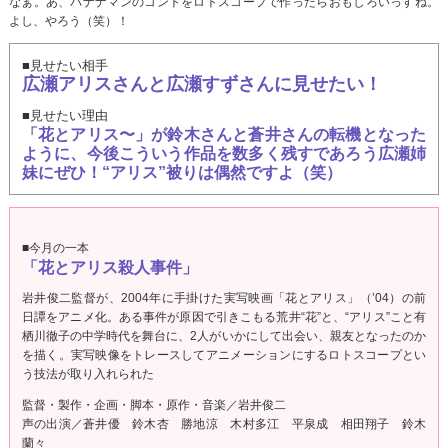
なぁ。あ、バナナマンのコントをロトスコープで作ったらおもしろいっすね。
よし、やろう（笑）！
■見せたい相手
広瀬アリスさんと広瀬すずさんに見せたい！
■見せたい理由
「花とアリス〜」が鈴木さんと蒼井さんの転機となった
ように、今後こういう作品を数多く残すであろう広瀬姉
妹にぜひ！“アリス”被りは偶然ですよ（笑）
■今月の一本
「花とアリス殺人事件」
岩井俊二監督が、2004年に手掛けた実写映画「花とアリス」（’04）の前
日譚をアニメ化。ある事件が原因で引きこもる荒井“花”と、“アリス”こと有
栖川徹子の中学時代を舞台に、2人がいかにして出会い、親友となったのか
を描く。実写映像をトレースしてアニメーションにするロトスコープとい
う技法が取り入れられた
監督・製作・企画・脚本・原作・音楽／岩井俊二
声の出演／蒼井優 鈴木杏 勝地涼 木村多江 平泉成 相田翔子 鈴木
蘭々