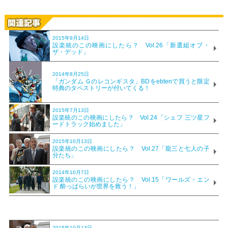
2015年9月14日
設楽統のこの映画にしたら？ Vol.26「新選組オブ・
ザ・デッド」
2014年8月25日
「ガンダム Ｇのレコンギスタ」BDをebtenで買うと限定
特典のタペストリーが付いてくる！
2015年7月13日
設楽統のこの映画にしたら？ Vol.24「シェフ 三ツ星フ
ードトラック始めました」
2015年10月13日
設楽統のこの映画にしたら？ Vol.27「龍三と七人の子
分たち」
2014年10月7日
設楽統のこの映画にしたら？ Vol.15「ワールズ・エン
ド 酔っぱらいが世界を救う！」
2015年10月13日