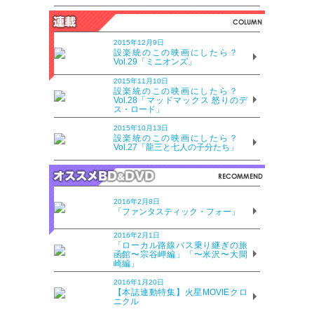
2015年12月9日
設楽統のこの映画にしたら？
Vol.29「ミニオンズ」
2015年11月10日
設楽統のこの映画にしたら？
Vol.28「マッドマックス 怒りのデ
ス・ロード」
2015年10月13日
設楽統のこの映画にしたら？
Vol.27「龍三と七人の子分たち」
2016年2月8日
「ファンタスティック・フォー」
2016年2月1日
「ローカル路線バス乗り継ぎの旅
函館〜宗谷岬編」「〜米沢〜大間
崎編」
2016年1月20日
【本誌連動特集】火星MOVIEクロ
ニクル