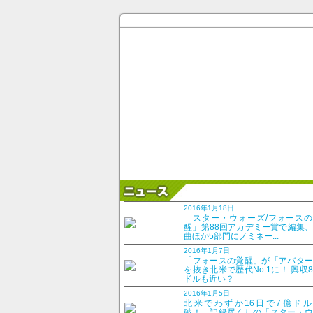
2016年1月18日
「スター・ウォーズ/フォースの
醒」第88回アカデミー賞で編集
曲ほか5部門にノミネー...
2016年1月7日
「フォースの覚醒」が「アバター
を抜き北米で歴代No.1に！ 興収
ドルも近い？
2016年1月5日
北米でわずか16日で7億ドル
破！ 記録尽くしの「スター・ウ