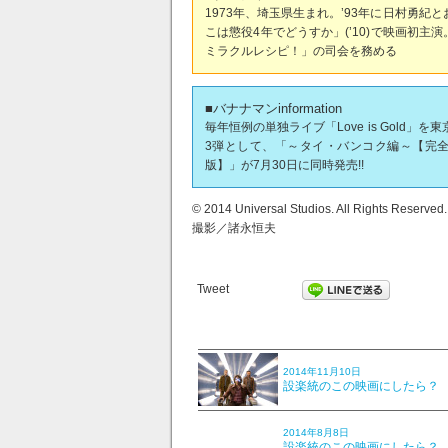
1973年、埼玉県生まれ。’93年に日村勇
こは懲役4年でどうすか」(’10)で映画初
ミラクルレシピ！」の司会を務める
■バナナマンinformation
毎年恒例の単独ライブ「Love is Gold」
3弾として、「～タイ・バンコク編～【完全
版】」が7月30日に同時発売!!
© 2014 Universal Studios. All Rights Reserved.
撮影／諸永恒夫
Tweet
2014年11月10日
設楽統のこの映画にしたら？ V
2014年8月8日
設楽統のこの映画にしたら？ V