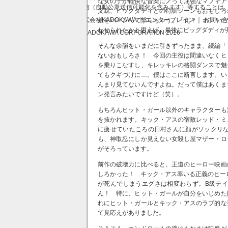
な女の子が軽快な音楽にノって屈強なマフィア
送信（自動公衆送信可能化を含みます）等することは
父親、ビッグダディとの特訓シーンもおもしろ
株式会社KADOKAWA ｜ エンターブレイン ｜ お問い
娘をバーンって撃っちゃう。「え？ ホントに
わせられたかと思えば、最後にビッグダディが
© KADOKAWA CORPORATION 2016
そんな余韻をいまだに引きずったまま、続編「
ないおもしろさ！ 今回の主役は間違いなくヒ
を乗りこなすし、キレッキレの格闘ダンスで魅
てもクギづけに…。僕はここに断言します。い
んまり見てないんですよね。だって僕はあくま
ン発言みたいですけど（笑）。
もちろんヒット・ガール以外のキャラクターも
を抜かれます。キック・アスの宿敵レッド・ミ
に痩せていたころの日村さんに顔がソックリ
も、神取忍にしか見えない女殺し屋マザー・ロ
がそろっています。
前作の破壊力に比べると、王道のヒーロー映画
しろかった！ キック・アス率いる正義のヒー
が死んでしまうエグさは相変わらず。B級テ
ん！ 特に、ヒット・ガールが自分をいじめた
れにヒット・ガールとキック・アスのラブ的な
て見応えがありました。