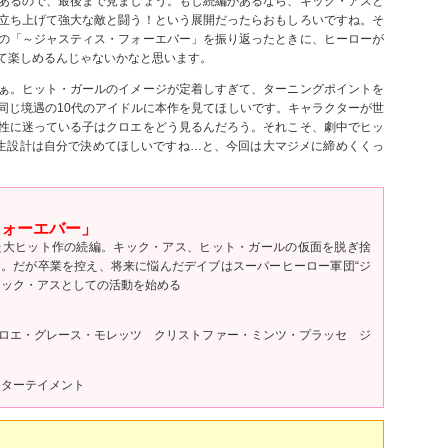
あるので、最後まで見ましょう。もし続編があるなら、キック・アスと
立ち上げて強大な敵と闘う！という展開だったらおもしろいですね。そ
の「～ジャスティス・フォーエバー」を振り返ったときに、ヒーローが
て楽しめるんじゃないかなと思います。
ぁ。ヒット・ガールのイメージが定着しすぎて、ターニングポイントを
同じ境遇の10代のアイドルに本作を見てほしいです。キャラクターが世
性に迷っている子はクロエをどう見るんだろう。それこそ、劇中でヒッ
人生設計は自分で決めてほしいですね…と、今回は大マジメに締めくくっ
フォーエバー」
た大ヒット作の続編。キック・アス、ヒット・ガールの仮面を脱ぎ捨
。だが卒業を控え、将来に悩んだデイブはスーパーヒーロー軍団“ジ
キック・アスとしての活動を始める
ロエ・グレース・モレッツ クリストファー・ミンツ・プラッセ ジ
ンターテイメント