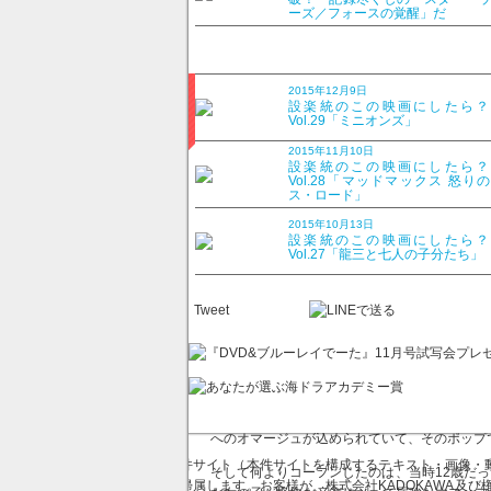
ーズ／フォースの覚醒」だ
設楽統のこの映画にしたら
スティス・フォーエバ
2015年12月9日
設楽統のこの映画にしたら
2014年7月8日
Vol.29「ミニオンズ」
2015年11月10日
設楽統のこの映画にしたら
Vol.28「マッドマックス 怒り
ちょっと大人になったヒット・
ス・ロード」
いたい人！
2015年10月13日
設楽統のこの映画にしたら
■今月の一本
Vol.27「龍三と七人の子分たち」
「キック・アス ジャスティス
■見せたい相手
Tweet
10代のアイドル
2010年、僕がいちばんハマった映画「キック
ロー映画が好きな僕にとって、「キック・アス
たスーツを身にまとい、あこがれのヒーロー＝
なく、何の特殊能力もないから悪いヤツに刺さ
へのオマージュが込められていて、そのポップ
本件サイト（本件サイトを構成するテキスト・画像・動
そして何よりコーフンしたのは、当時12歳だ
に帰属します。お客様が、株式会社KADOKAWA及