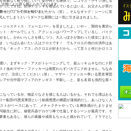
を容赦なく斬り倒していく姿が何とも痛快で。ニコラス・ケイジ演じる
、法律により固く禁じられております。
かったですね。防弾チョッキを着込んでいるとはいえ、お父さんが実の
合わせ ｜ プライバシーポリシー
撃った!?」って目を疑いましたから（笑）。そんなギャグ・シーンに笑
死んでしまうというダークな展開には一気に引き込まれました。
～ジャスティス・フォーエバー」を見ましたよ。いや～、期待を裏切ら
ット・ガールでしょう。アクションはパワーアップしているし、バイク
せるし。かわいらしさを残しつつ、大人っぽさが加わった彼女にまたし
ま、いちばん会いたい人はクロエです！ でもクロエの他の出演作はあ
でも「キック・アス」のクロエが好きだから…って言うと何だかロリコ
濃い。まずキック・アスがトレーニングして、超ムッキムキなのにド肝
スト改めマザー・ファッカーは相変わらずバカでニクめません。ちなみ
なので、注目してください（笑）。マザー・ファッカー率いる悪党軍団
シアや元中国マフィアのチンギス・半殺し…と、姿も名前も強烈な面々
になっている分、物足りなさを感じる人はいるかも。それでも僕はおも
ロー集団VS悪党軍団という勧善懲悪の構図が漫画的だし、あっけなく人
イストがベースにあって、メチャクチャやっている爽快感がたまりませ
同級生に対し、秘密兵器ゲロゲリ棒で仕返しするシーンが最高です。そ
要素もあるし、彼らの葛藤や成長もちゃんと描かれていて、ドラマとし