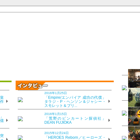
2016年1月25日
覚
「Empire/エンパイア 成功の代償」
、作
タラジ・P・ヘンソン＆ジャシー・
スモレット＆ブリ...
2016年1月15日
」
「荒野のピンカートン探偵社」
8億
DEAN FUJIOKA
2015年12月24日
突
「HEROES Reborn／ヒーローズ・
ォ