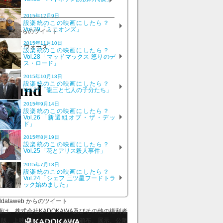
号
2015年12月9日
設楽統のこの映画にしたら？
Vol.29「ミニオンズ」
ataweb からのツイート
2015年11月10日
設楽統のこの映画にしたら？
Vol.28「マッドマックス 怒りのデ
ス・ロード」
2015年10月13日
設楽統のこの映画にしたら？
Vol.27「龍三と七人の子分たち」
2015年9月14日
設楽統のこの映画にしたら？
Vol.26「新選組オブ・ザ・デッ
ド」
2015年8月19日
設楽統のこの映画にしたら？
Vol.25「花とアリス殺人事件」
2015年7月13日
設楽統のこの映画にしたら？
Vol.24「シェフ 三ツ星フードトラ
ック始めました」
ddataweb からのツイート
、株式会社KADOKAWA及びその他の権利者
出版、上映、レンタル、販売、頒布、展示、公衆