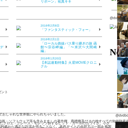
リボーン」祐真キキ
？ Vol.12「キック・アス ジャ
@dvdbdd
ー」
2016年2月8日
？
「ファンタスティック・フォー」
2016年2月1日
？
「ローカル路線バス乗り継ぎの旅 函
のデ
館〜宗谷岬編」「〜米沢〜大間崎
ガールにクギづけ。クロエはいま、いちばん会
編」
2016年1月20日
？
【本誌連動特集】火星MOVIEクロニ
クル
・フォーエバー」
・アス」。もともと「X-MEN」や「バットマン」みたいな正統派のヒー
」は何もかもが新しかったんですよね。サエないオタクがネットで買っ
キック・アスとして街の平和を守るという物語。決して無敵の超人じゃ
れた後、車に跳ねられちゃう。そんなリアリティもありつつ、アメコミ
でおしゃれな世界観にやられちゃいました。
@dvdb
画・ソフトウェア等を含みます）の著作権、商標権及びその他すべての知的財産権は
ったクロエ・グレース・モレッツ扮するヒット・ガールのカワイさ。小さ
び権利者から適正な許諾を得ることなく、本件サイトの全部又は一部を複製、翻案、