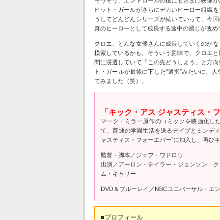
そうそう、エンドロールの後にもおまけ映像が
ヒット・ガールがさらにデカいヒーロー組織を
うしてどんどんシリーズが続いていって、今回
真のヒーローとして成長する途中の感じが改め
クロエ、どんな女優さんに成長していくのかな
模索しているかも。そういう意味で、クロエと
間に浸透していて「この先どうしよう」と方向
ト・ガールが最後に下した“選択”みたいに、
てみました（笑）。
「キック・アス ジャスティス・
マーク・ミラー原作のコミックを映画化し
て、普通の学園生活を送るデイブとミンディ
ャスティス・フォーエバー”に加入し、再び
監督・脚本／ジェフ・ワドロウ
出演／アーロン・テイラー・ジョンソン ク
ム・キャリー
DVD＆ブルーレイ／NBCユニバーサル・エ
■プロフィール