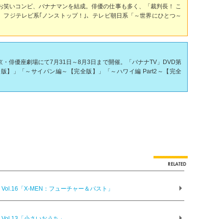
紀とお笑いコンビ、バナナマンを結成。俳優の仕事も多く、「裁判長！ こ
主演。フジテレビ系｢ノンストップ！｣、テレビ朝日系「～世界にひとつ～
を東京・俳優座劇場にて7月31日～8月3日まで開催。「バナナTV」DVD第
版】」「～サイパン編～【完全版】」「～ハワイ編 Part2～【完全
ol.16「X-MEN：フューチャー＆パスト」
ol.13「小さいおうち」