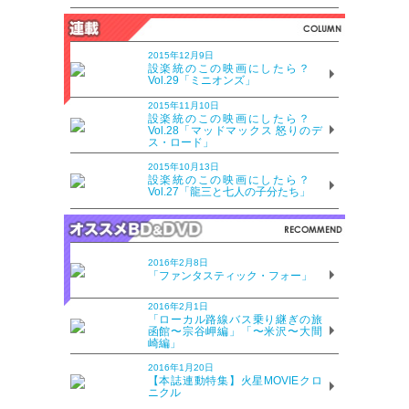
2015年12月9日
設楽統のこの映画にしたら？
Vol.29「ミニオンズ」
2015年11月10日
設楽統のこの映画にしたら？
Vol.28「マッドマックス 怒りのデ
ス・ロード」
2015年10月13日
設楽統のこの映画にしたら？
Vol.27「龍三と七人の子分たち」
2016年2月8日
「ファンタスティック・フォー」
2016年2月1日
「ローカル路線バス乗り継ぎの旅
函館〜宗谷岬編」「〜米沢〜大間
崎編」
2016年1月20日
【本誌連動特集】火星MOVIEクロ
ニクル