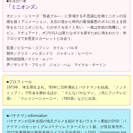
■今月の一本
「ミニオンズ」
大ヒット・シリーズ「怪盗グル―」に登場する不思議な生物ミニオンの活
躍を描くアニメーション。太古の昔から時代の最強最悪のボスに仕える習
性をもつミニオンたち。だがボスを次々と失い、一族は存続の危機に。ケ
ビン、スチュアート、ボブの3人は新たなボスを探すために海をわたり、米
フロリダで女悪党スカーレットと出会う。
監督／ピエール・コフィン カイル・バルダ
製作／クリス・メレダンドリ ジャネット・ヒーリー
製作総指揮／クリス・ルノー
声／サンドラ・ブロック ジョン・ハム マイケル・キートン
■プロフィール
1973年、埼玉県生まれ。’93年に日村勇紀とバナナマンを結成。「ノンス
トップ！」で司会を務めるほか、「そんなバカなマン」（共にフジテレビ
系）、「クレイジージャーニー」（TBS系）などに出演。
■バナナマンinformation
バナナマンが日本全国の地元グルメを紹介するバラエティ番組のDVD「バ
ナナマンのせっかくグルメ!! ディレクターズカット版」が現在発売中。
2015年夏開催の最新単独ライブを完全収録したDVD「bananaman live