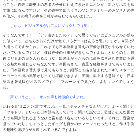
うこと。過去に歴史上の悪者の子分に仕えてきたミニオンが、新たなボスを探
す旅に出るんですけど、その道中で出会うネルソンファミリーのお父さんの声
を僕が、その息子の声を日村がやらせてもらいました。
――しかも、ビジュアルがお二人にソックリで（笑）。
そうなんですよ！ 「アテ書きしたの？」って思うぐらいにビジュアルが僕ら
に似ていて。どちらか片方だけが似ているケースはあると思いますが、今回は2
人揃ってですからね。これまでも日本語吹き替えの声優は何度かやらせていた
だいているんですけど、僕は声優の仕事が好きなんですよね。というのも、最
後にだるまの目を入れるような、出来上がったものに命を吹き込む作業にも通
じる魅力を感じるからなんです。今回もまた、貴重な経験をさせてもらいまし
た。日本語吹き替え版で見てもらうと、細部まで描き込まれたイギリスやニュ
ーヨークの街の風景がじっくり堪能できます。画面に集中する意味でも、日本
語吹き替え版がオススメです！ ブルーレイで見たら、よりキレイでしょう
ね。
――声でいうと、ミニオンの声も特徴的ですよね。
いわゆる“ミニオン語”ですよね。一見ハチャメチャなんだけど、よ〜く聞くと
「ヤキトリ」といった日本語も入っていて。聞いた話では、監督がどんな国の
人でも聞き取れるようなひと言も盛り込んでいるらしいです。それに、音楽が
凝っていたり、ちょっとしたギャグも何かのオマージュだったりと、作り手側
の趣味や遊び心が反映されているんですよね。