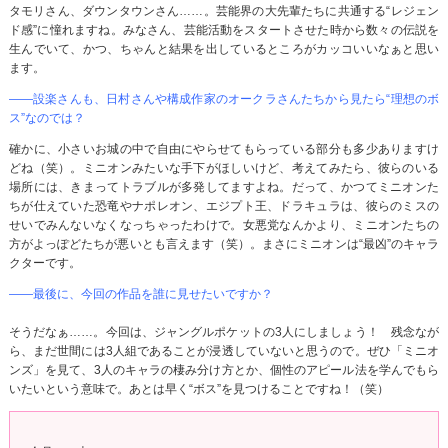
タモリさん、ダウンタウンさん……。芸能界の大先輩たちに共通する“レジェン
ド感”に憧れますね。みなさん、芸能活動をスタートさせた時から数々の伝説を
生んでいて、かつ、ちゃんと結果を出しているところがカッコいいなぁと思い
ます。
――設楽さんも、日村さんや構成作家のオークラさんたちから見たら“理想のボ
ス”なのでは？
確かに、小さいお城の中で自由にやらせてもらっている部分も多少ありますけ
どね（笑）。ミニオンみたいな手下がほしいけど、考えてみたら、彼らのいる
場所には、きまってトラブルが多発してますよね。だって、かつてミニオンた
ちが仕えていた恐竜やナポレオン、エジプト王、ドラキュラは、彼らのミスの
せいでみんないなくなっちゃったわけで。女悪党なんかより、ミニオンたちの
方がよっぽどたちが悪いとも言えます（笑）。まさにミニオンは“最凶”のキャラ
クターです。
――最後に、今回の作品を誰に見せたいですか？
そうだなぁ……。今回は、ジャングルポケットの3人にしましょう！ 残念なが
ら、まだ世間には3人組であることが浸透していないと思うので。ぜひ「ミニオ
ンズ」を見て、3人のキャラの棲み分け方とか、個性のアピール法を学んでもら
いたいという意味で。あとは早く“ボス”を見つけることですね！（笑）