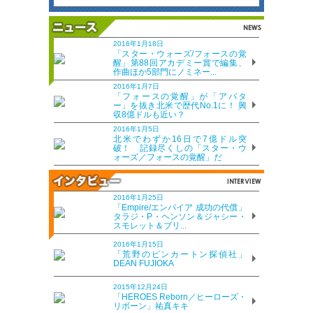
2016年1月18日
「スター・ウォーズ/フォースの覚
醒」第88回アカデミー賞で編集、
作曲ほか5部門にノミネー...
2016年1月7日
「フォースの覚醒」が「アバタ
ー」を抜き北米で歴代No.1に！ 興
収8億ドルも近い？
2016年1月5日
北米でわずか16日で7億ドル突
破！ 記録尽くしの「スター・ウ
ォーズ／フォースの覚醒」だ
2016年1月25日
「Empire/エンパイア 成功の代償」
タラジ・P・ヘンソン＆ジャシー・
スモレット＆ブリ...
2016年1月15日
「荒野のピンカートン探偵社」
DEAN FUJIOKA
2015年12月24日
「HEROES Reborn／ヒーローズ・
リボーン」祐真キキ