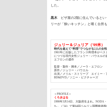
した。
黒木
ピザ屋の2階に住んでいるとい
リーが「狭いキッチン」と嘆く台所
ジュリー＆ジュリア（’09米）
時代を超えて“料理”でつながる2人の女
1961年に出版したフランス料理本がベ
につづる現代女性ジュリー・パウエルの
エフロンの遺作
監督・製作・脚本／ノーラ・エフロン
原作／ジュリー・パウエル
出演／メリル・ストリープ エイミー・
BD&DVD／ソニー・ピクチャーズ
＜PROFILE＞
くろきはる
1990年3月14日、大阪府生まれ。NOD
ち」（’14）で第64回ベルリン国際映画