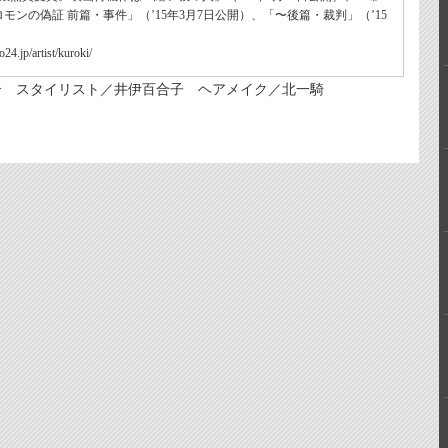
ロモンの偽証 前篇・事件」（’15年3月7日公開）、「〜後篇・裁判」（’15
/artist/kuroki/
介 スタイリスト／井伊百合子 ヘアメイク／北一騎