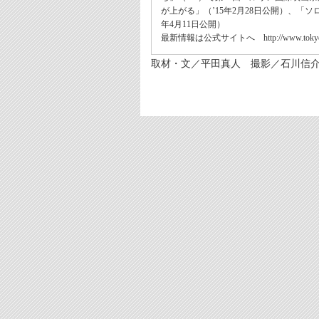
が上がる」（’15年2月28日公開）、「ソ
年4月11日公開）
最新情報は公式サイトへ http://www.tokyo24.jp
取材・文／平田真人 撮影／石川信