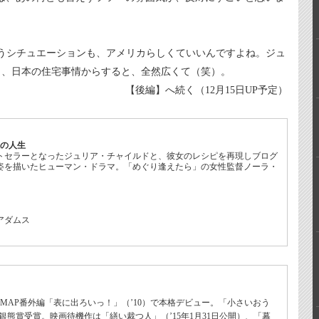
うシチュエーションも、アメリカらしくていいんですよね。ジュ
も、日本の住宅事情からすると、全然広くて（笑）。
【後編】へ続く（12月15日UP予定）
性の人生
ストセラーとなったジュリア・チャイルドと、彼女のレシピを再現しブログ
姿を描いたヒューマン・ドラマ。「めぐり逢えたら」の女性監督ノーラ・
アダムス
A・MAP番外編「表に出ろいっ！」（’10）で本格デビュー。「小さいおう
祭銀熊賞受賞。映画待機作は「繕い裁つ人」（’15年1月31日公開）、「幕