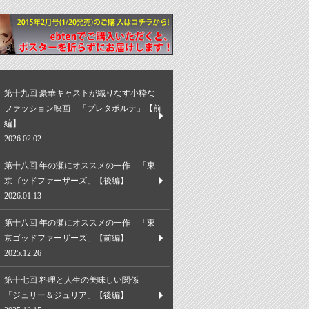
第十九回 豪華キャストが織りなす小粋な
ファッション映画 「プレタポルテ」【前
編】
2026.02.02
第十八回 年の瀬にオススメの一作 「東
京ゴッドファーザーズ」【後編】
2026.01.13
第十八回 年の瀬にオススメの一作 「東
京ゴッドファーザーズ」【前編】
2025.12.26
第十七回 料理と人生の美味しい関係
「ジュリー＆ジュリア」【後編】