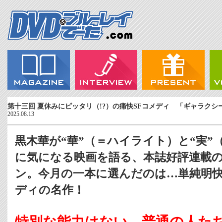
第十三回 夏休みにピッタリ（!?）の痛快SFコメディ 「ギャラク
2025.08.13
黒木華が“華”（＝ハイライト）と“実”
に気になる映画を語る、本誌好評連載
ン。今月の一本に選んだのは…単純明快
ディの名作！
特別な能力はない、普通の人た