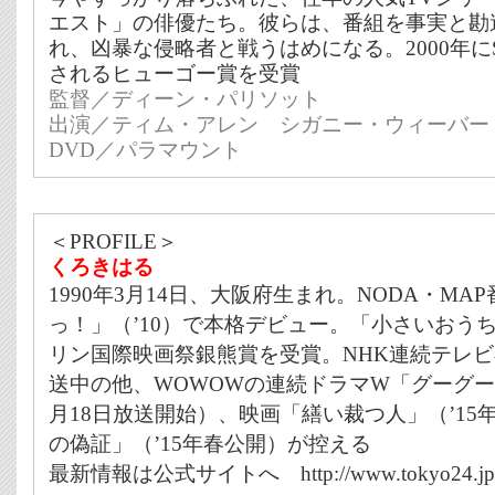
エスト」の俳優たち。彼らは、番組を事実と勘
れ、凶暴な侵略者と戦うはめになる。2000年に
されるヒューゴー賞を受賞
監督／ディーン・パリソット
出演／ティム・アレン シガニー・ウィーバー
DVD／パラマウント
＜PROFILE＞
くろきはる
1990年3月14日、大阪府生まれ。NODA・M
っ！」（’10）で本格デビュー。「小さいおうち」
リン国際映画祭銀熊賞を受賞。NHK連続テレ
送中の他、WOWOWの連続ドラマW「グーグー
月18日放送開始）、映画「繕い裁つ人」（’15
の偽証」（’15年春公開）が控える
最新情報は公式サイトへ http://www.tokyo24.jp/arti