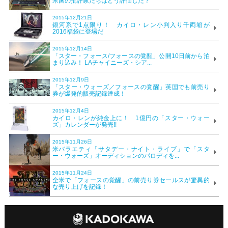
米国の批評家たちはどう評価した？
2015年12月21日
銀河系で1点限り！ カイロ・レン小判入り千両箱が
2016福袋に登場だ
2015年12月14日
「スター・フォース/フォースの覚醒」公開10日前から泊
まり込み！ LAチャイニーズ・シア...
2015年12月9日
「スター・ウォーズ／フォースの覚醒」英国でも前売り
券が爆発的販売記録達成！
2015年12月4日
カイロ・レンが純金上に！ 1億円の「スター・ウォー
ズ」カレンダーが発売!!
2015年11月26日
米バラエティ「サタデー・ナイト・ライブ」で「スタ
ー・ウォーズ」オーディションのパロディを...
2015年11月24日
全米で「フォースの覚醒」の前売り券セールスが驚異的
な売り上げを記録！