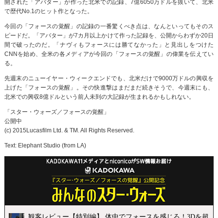
開された「アバター」が作った北米での記録、7億6050万ドルを抜いて、北米
で歴代No.1のヒット作となった。
今回の「フォースの覚醒」の記録の一番驚くべき点は、なんといってもそのス
ピードだ。「アバター」が7カ月以上かけて作った記録を、公開からわずか20日
間で破ったのだ。「ナヴィもフォースには勝てなかった」と見出しをつけた
CNNを始め、全米の各メディアが今回の「フォースの覚醒」の偉業を伝えてい
る。
先週末のニューイヤー・ウィークエンドでも、北米だけで9000万ドルの興収を
上げた「フォースの覚醒」。その快進撃はまだまだ続きそうで、今週末にも、
北米での興収8億ドルという前人未到の大記録が生まれるかもしれない。
「スター・ウォーズ／フォースの覚醒」
公開中
(c) 2015Lucasfilm Ltd. & TM. All Rights Reserved.
Text: Elephant Studio (from LA)