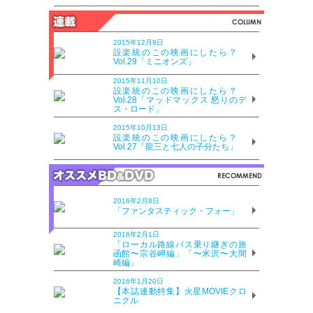
2015年12月9日
設楽統のこの映画にしたら？
Vol.29「ミニオンズ」
2015年11月10日
設楽統のこの映画にしたら？
Vol.28「マッドマックス 怒りのデ
ス・ロード」
2015年10月13日
設楽統のこの映画にしたら？
Vol.27「龍三と七人の子分たち」
2016年2月8日
「ファンタスティック・フォー」
2016年2月1日
「ローカル路線バス乗り継ぎの旅
函館〜宗谷岬編」「〜米沢〜大間
崎編」
2016年1月20日
【本誌連動特集】火星MOVIEクロ
ニクル