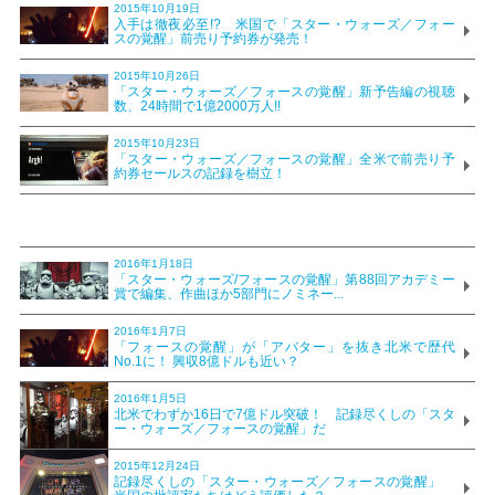
2015年10月19日
入手は徹夜必至!? 米国で「スター・ウォーズ／フォー
スの覚醒」前売り予約券が発売！
2015年10月26日
「スター・ウォーズ／フォースの覚醒」新予告編の視聴
数、24時間で1億2000万人!!
2015年10月23日
「スター・ウォーズ／フォースの覚醒」全米で前売り予
約券セールスの記録を樹立！
2016年1月18日
「スター・ウォーズ/フォースの覚醒」第88回アカデミー
賞で編集、作曲ほか5部門にノミネー...
2016年1月7日
「フォースの覚醒」が「アバター」を抜き北米で歴代
No.1に！ 興収8億ドルも近い？
2016年1月5日
北米でわずか16日で7億ドル突破！ 記録尽くしの「スタ
ー・ウォーズ／フォースの覚醒」だ
2015年12月24日
記録尽くしの「スター・ウォーズ／フォースの覚醒」