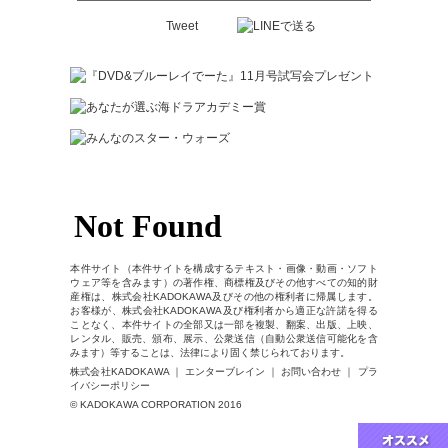
Tweet
本件サイト（本件サイトを構成するテキスト・画像・動画・ソフト
ウェア等を含みます）の著作権、商標権及びその他すべての知的財
産権は、株式会社KADOKAWA及びその他の権利者に帰属します。
お客様が、株式会社KADOKAWA及び権利者から適正な許諾を得る
ことなく、本件サイトの全部又は一部を複製、翻案、出版、上映、
レンタル、販売、頒布、展示、公衆送信（自動公衆送信可能化を含
みます）等することは、法律により固く禁じられております。
株式会社KADOKAWA ｜ エンターブレイン ｜ お問い合わせ ｜ プラ
イバシーポリシー
© KADOKAWA CORPORATION 2016