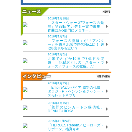
2016年1月18日
「スター・ウォーズ/フォースの覚
醒」第88回アカデミー賞で編集、
作曲ほか5部門にノミネー...
2016年1月7日
「フォースの覚醒」が「アバタ
ー」を抜き北米で歴代No.1に！ 興
収8億ドルも近い？
2016年1月5日
北米でわずか16日で7億ドル突
破！ 記録尽くしの「スター・ウ
ォーズ／フォースの覚醒」だ
2016年1月25日
「Empire/エンパイア 成功の代償」
タラジ・P・ヘンソン＆ジャシー・
スモレット＆ブリ...
2016年1月15日
「荒野のピンカートン探偵社」
DEAN FUJIOKA
2015年12月24日
「HEROES Reborn／ヒーローズ・
リボーン」祐真キキ