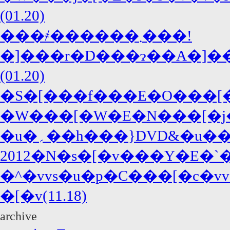
(01.20)
���҂������܂���!
�]���r�D���ɂ��A�]�
(01.20)
�W���[�W�E�N���[�j�[
2012�N�s�[�v���Y�E�`
�^�vvs�u�p�C���[�c�v
�[�v(11.18)
archive