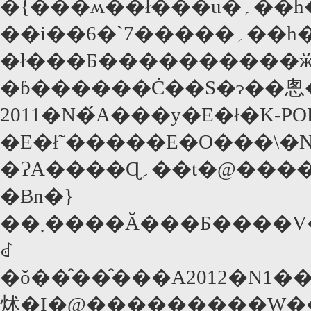
�{���ʍ��ł���u�؍��h���}DVD&�u���[���C�@�p�[�t�F�N�g�E�J�^���O2011�v�������ɂȂ�܂����I�@���������[�X�����C�O�h���}
��i��6�`7�����؍��h���}
�ł���Ƃ����������ӂ݂āA
�ɓ������Ċ��S�ɂ��悤�
2011�N�́A���y�E�ł�K-P
�E�ł̃`�����E�O���\
�ɁA����Ɋ؍��t�@�����{�����Ă��܂��B�u�~�̃\�i�^�v�̍��͌��Ă��Ȃ���������ǁA�ŋߊ؍��h���}
�Ƀn�}
��܂����Ă���Ƃ����V���ȃt�@���̂��߂ɁA���{�Ń\�t�g�Ƃ��Ĕ������
ꂽ
�ŏ��̂��̂���A2012�N1�������̂��̂܂ŁA
炢�I�@���������W�