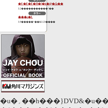
�U�E�E�H�[�h�@�ċ֕a��
3.2�����������^��
���e�L
3.9�����^��&3.23����