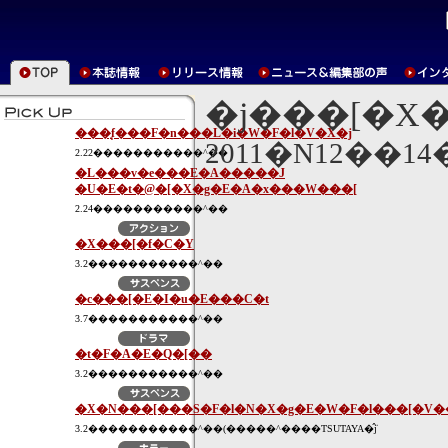
�j���[�X
���̘f���F�n���L�i�W�F�l�V�X�j
2011�N12��1
2.22�����������^��
�L���v�e���E�A�����J
�U�E�t�@�[�X�g�E�A�x���W���[
2.24�����������^��
�X���[�f�C�Y
3.2�����������^��
�c���[�E�I�u�E���C�t
3.7�����������^��
�t�F�A�E�Q�[��
3.2�����������^��
�X�N���[���S�F�l�N�X�g�E�W�F�l���[�V
3.2�����������^��(�����^����TSUTAYA�̂݁j