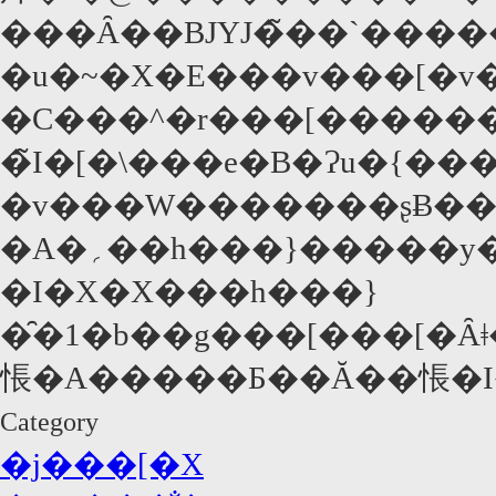
���Ȃ��BJYJ�̃��`���
�u�~�X�E���v���[�v�Ɣނ̓Ɛ�I�P�
�C���^�r���[�������ɁA�O
�̃I�[�\���e�B�Ɂu�{���ɖʔ���
�v���W�������ʂɃ�
�I�X�X���h���}
�̑�1�b��g���[���[�Ȃǂ����^
Category
�j���[�X