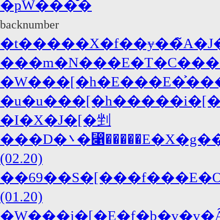
�ҏW���̐�
backnumber
�t�����X�f��ɏ��̃A�J�f
�W���[�h�E���E�͐����
�u�u���[�h�����i�[�
�I�X�J�[�剉
���D�܌�⃁�����E�X�g���[�v�̐�`���[���Ƀu�[�C���O!?
(02.20)
��69��S�[���f���E�O���[�u�܎�܌��ʁI�@�A�J�f�~�[
(01.20)
�W���j�[�E�f�b�v�v