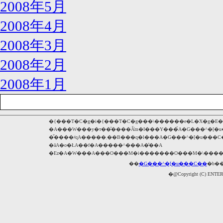
2008年5月
2008年4月
2008年3月
2008年2月
2008年1月
�{���T�C�g�i�{���T�C�g���\������e�L�X�g�E�摜�E���
�A���W���y�т��̑����ׂĂ̒m�I���Y���́A�G���^�[�
�̌����҂ɋA�����܂��B���q�l���A�G���^�[�u���C���y�ь����҂���K���ȋ����𓾂邱�ƂȂ��A�{���T�C�g�̑S�����͈ꕔ�𕡐��A�|
�āA�o�ŁA��f�A�����^���A�̔��A
��
�G���^�[�u���C��
�b�
�@Copyright (C) ENT