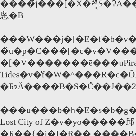
����̃j���[�X�𒆐S�ɁA���܂��܂ȉf��������͂
悤�B
���W���j�[�E�f�b�v
�́u�p�C���[�c�v�V��
�[�V�������ē���uPirates of 
Tides�v�̓f�W�^���R�c
�ƂɂȂ����B�S�Č��J��2
���u���b�h�E�s�b�g
Lost City of Z�v�ɏo�����邱
�Ƃ��{�i�I�Ɍ��܂����B�A�}�]�����n�̎���ꂽ