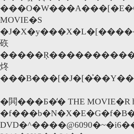
���O�W���A���[�E�G
MOVIE�S
�J�X�y���X�L�[�����j�v�𔭌
䂠
�����Ŗ����������̑�4��ŁA���܂����x�̃V���[�g�E���[�r�[���Ǝv������A��43���̒��҂ŁA���e�͂Ȃ�Ƃc�w�t�@�C�^�[�Ə��������̏����̗��o�i�B���̂P�V�[�������ݔ������̖{���U����P115�Ōf�ڂ��Ă���̂ŁA�������܂ő҂ĂȂ��t�@���̓`�F�b�N���Ă������B�Ȃ��A3000���
炵
�閧���Б�̒� THE MOVIE�R ht
�f���b�N�X�E�G�f�B
DVD�^����@6090�~�i6