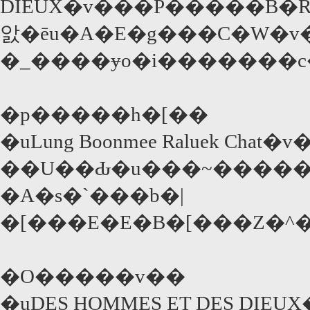
DIEUX�v���P�����B�
앐�ēu�A�E�g���C�W�
�p�����h�[��
�uLung Boonmee Raluek Chat
��U��Ԃ�u���~�����
�A�s�`���b�|
�[���E�E�B�[���Z�^�N
�O�����v��
�uDES HOMMES ET DES DIE