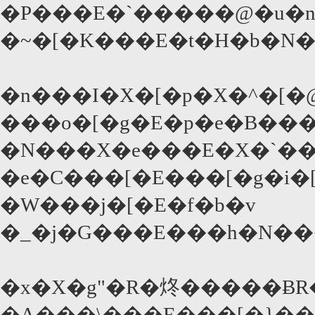
�P���E�`�����@�u�n
�~�[�K���E�t�H�b�N
�n���I�X�[�p�X�^�[
���o�[�g�E�p�e�B��
�N���X�e���E�X�`��
�e�C���[�E���[�g�i�
�W���j�[�E�f�b�v
�_�j�G���E���h�N��
�A���\���E���[�}��