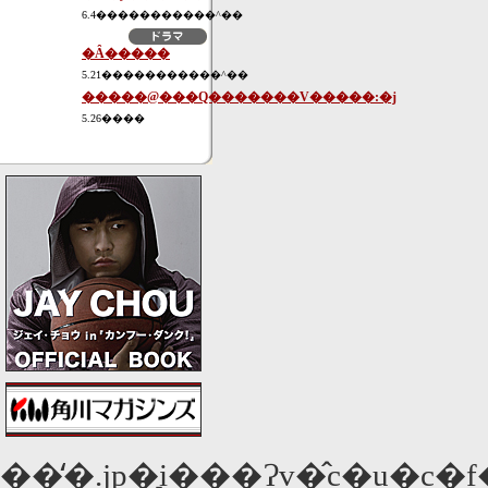
6.4�����������^��
�Ȃ�����
5.21�����������^��
�����@���Q�������V�����:�j
5.26����
��̒�.jp�͉i���Ɂv�̂c�u