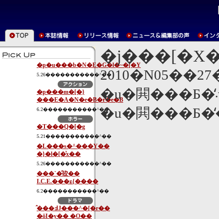
�j���[�X
�p�u���b�N�E�G�l�~�[�Y
2010�N05��2
5.26�����������^��
�p���m�[�}
���E�A�N�e�B�r�e�B
�u�閧���Б�̒� T
6.2�����������^��
�T���Q�[�g
5.21�����������^��
�L���s�^���Y��
�}�l�[�͗x��
5.26�����������^��
���`�̂䂭��
I.C.E.���ʑ{����
6.2�����������^��
�̂��߃J���^�[�r��
�ŏI�y�� �O��