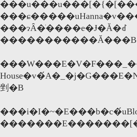
���u���u���[�{�[��
���ɕ�����uHanna�v��
���ɂȂ�ׂ����e�Ɉ�Ă�ꂽ
�����������Ă���B�B
���W���E�V�F���_���
House�v�́A�_�j�G���
剉�B
���i�I�~�E���b�c�́uBlo
�������E�������[�ɕ