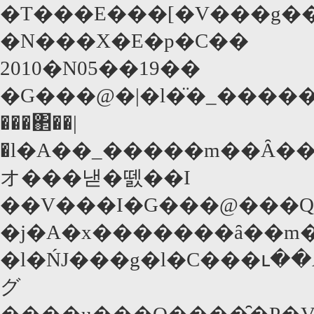
�T���E���[�V���g�
�N���X�E�p�C��
2010�N05��19��
�G���@�|�l�̈�_�����
���΂��|
�l�A��_�����m��Ȃ��Ǝ��͂�
オ���낻�뗈��I
��V���I�G���@���Q�
�j�A�x�������ȃ��m�
�l�ŃJ���g�l�C���ւ��Ă�����_��
グ