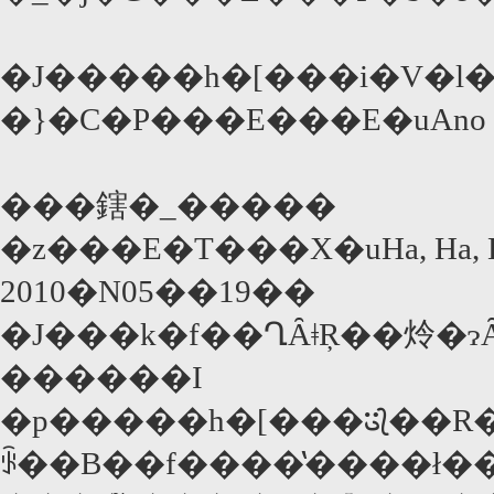
�}�C�P���E���E�uAno B
���鎋�_�����
2010�N05��19��
�J���k�f��ՂȂǂŖ��炩�ɂ
������I
�p�����h�[���𑈂��R
ꂩ��B��f����̔����ł