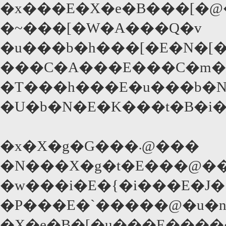
�x���E�X�e�B���[�@
�~���[�W�A���Q�v
�u���b�h���[�E�N�[
���C�A���E���C�m��
�T���h���E�u���b�N
�U�b�N�E�K���t�B�i
�x�X�g�G���܁@���
�N���X�g�t�E���@��
�w���i�E�{�i���E�J
�P���E�`�����@�u�n
�X�e�B�[�u���E����