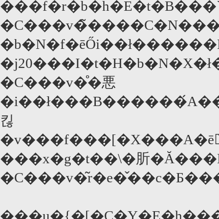
���f�r�b�h�E�t�B���
�C���v�̃����C�N���B�
�b�N�f�ēŐi��ł������
�j20���I�t�H�b�N�X�
�C���v�̊�悪
�i��ł���B������́A��
킪
�v���f���[�X���A�ē
���x�g�t��\�肵�Ă���
�C���v�͂r�e�̌��c�Ƃ�
���u�{�[�C�Y�E�h���