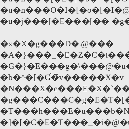
�u�n���O�I�[�o�[�I
�u�j���[�E���[�� �g
�x�X�g���D�܁@���
�A�}���_�E�Z�C�t���C�
�G�}�E���g�\���@�u�
�b�^�[�Ɠ�̃v�����X�v
�N���X�e���E�X�`��
�g���C���C�g�E�T�[
�T���h���E�u���b�N
�]�[�C�E�T���_�i�@�