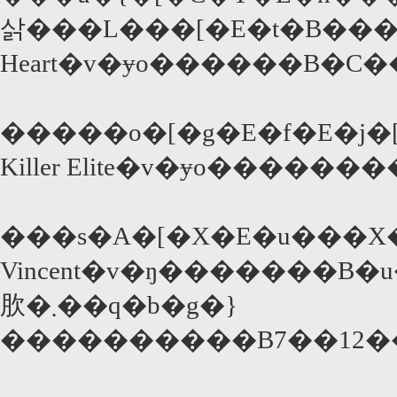
삵���L���[�E�t�B�����Y�
�����o�[�g�E�f�E�j
Killer Elite�v�ɏo������
���s�A�[�X�E�u���X�
Vincent�v�ŋ�������B�u���X�
肷�܂��q�b�g�}
����������B7��12��