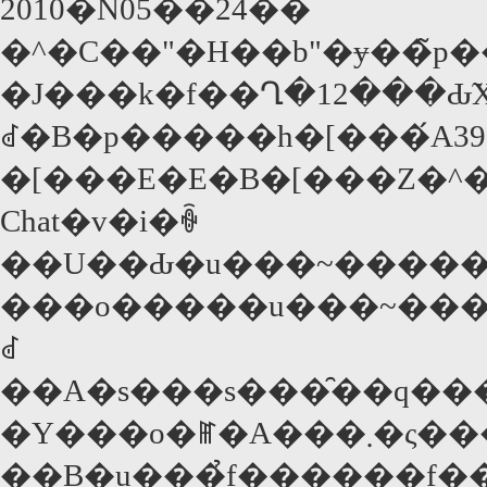
2010�N05��24��
�J���k�f��Ղ�12���Ԃ̃X�P�W���[���
ꂽ�B�p�����h�[���́A39
�[���E�E�B�[���Z�^�N���
Chat�v�i�ꐶ
��U��Ԃ�u���~��������j���
���o�����u���~����
ꂽ
��A�s���s���̑��q���l�Ԃł͂Ȃ��p�ł
�Y���o�ꂵ�A���܂�ς���M����A�W�A�Ȃ�ł̗͂H��杂
��B�u���̉f������f��Ղɂ܂ŗ�