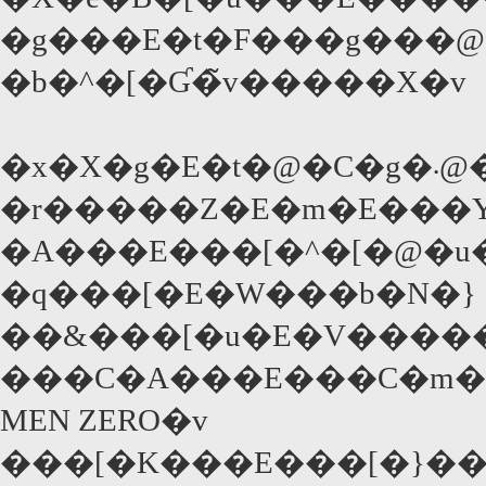
�g���E�t�F���g���@
�b�^�[�Ɠ�̃v�����X�v
�x�X�g�E
�r�����Z�E�m�E���Y 
�A���E���[�^�[�@�u�
�q���[�E�W���b�N�}
��&���[�u�E�V�����C
���C�A���E���C�m�
MEN ZERO�v
���[�K���E���[�}�� 