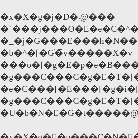
�x�X�g�j�D�܁@���
�`���j���O�E�e�C�^���
�_�j�G���E���h�N��
�b�^�[�Ɠ�̃v�����X�v
���o�[�g�E�p�e�B��
�g���C���C�g�E�T�[
�e�C���[�E���[�g�i�
�g���C���C�g�E�T�[
�U�b�N�E�G�t�����@