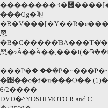
��������B�֐����[�J���������ԑg�͕����G���A���֓��A�R�A�A��B�ɂ܂ŋ}
���Ɋg�咆
�B�V���[�Y��R�e������{���f
悤
�B�C�����ƁA���T�̕
悤�ɂȂ��Ă��܂���I
���P�݂� ���P�~���P
�֐��c�f�u���O�� (1)�(
6/2����
DVD�^YOSHIMOTO R and C