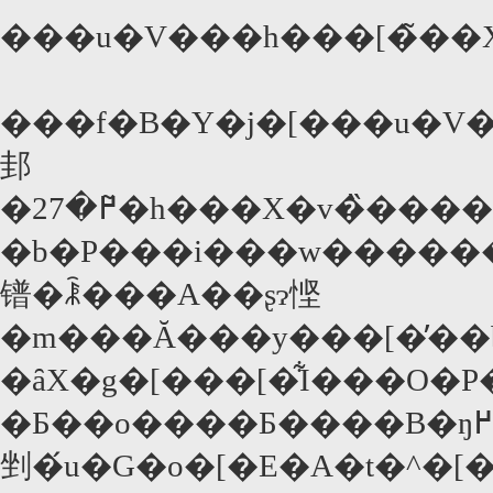
���u�V���h���[�̃��X�
���f�B�Y�j�[���u�V
邽
�߂�27�̃h���X�v�̏����r�{�ƁA�A���C���E�u���V���E�}
�b�P���i���w������
镨�ꂾ���A��ʂɂ悭
�m���Ă���y���[�̓�
�ȃX�g�[���[�͋I���O�P���I�ɂ܂
�Ƃ��o����Ƃ����B�ŋ߂ł̓h�����[�E�o�����A�
剉�́u�G�o�[�E�A�t�^�