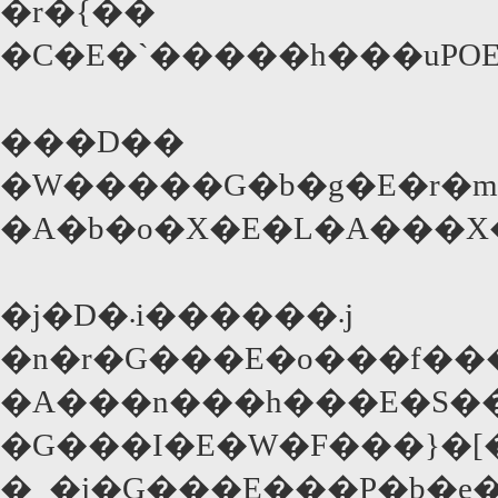
�r�{��
���D��
�W�����G�b�g�E�r�m�V
�A�b�o�X�E�L�A���X
�j�D�܁i������܁j
�n�r�G���E�o���f���u
�A���n���h���E�S�
�G���I�E�W�F���}�[�m�
�_�j�G���E���P�b�e