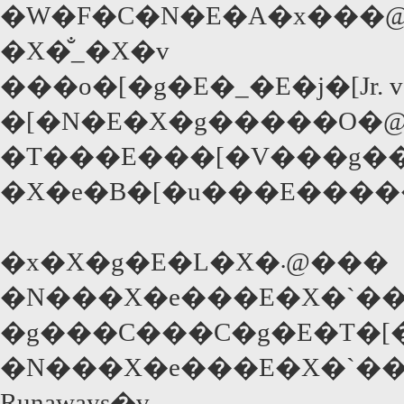
�W�F�C�N�E�A�x���@
�X�̐_�X�v
���o�[�g�E�_�E�j�[Jr. v
�[�N�E�X�g�����O�@
�T���E���[�V���g�� 
�X�e�B�[�u���E����
�x�X�g�E�L�X�܁@���
�N���X�e���E�X�`��
�g���C���C�g�E�T�[
�N���X�e���E�X�`��
Runaways�v