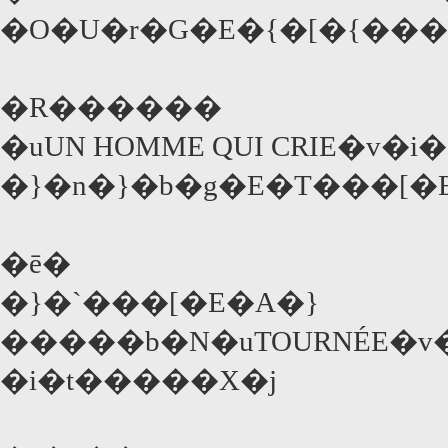
�O�U�r�G�E�{�[�{���ē
�R������
�uUN HOMME QUI CRIE�v�
�}�n�}�b�g�E�T���[�E
�ē�
�}�`���[�E�A�}
�����b�N�uTOURNÉE�v
�i�t�����X�j