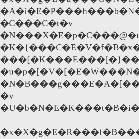
�A�i�E�P���h���b�N
�C���C�t�v
�N���X�E�p�C���@�u
�K�{���C�E�V�f�B�x
���[�K���E���[�}�
�u�p�[�V�[�E�W���N�
�N�B���g���E�A�[�
�v
�U�b�N�E�K���t�B�i