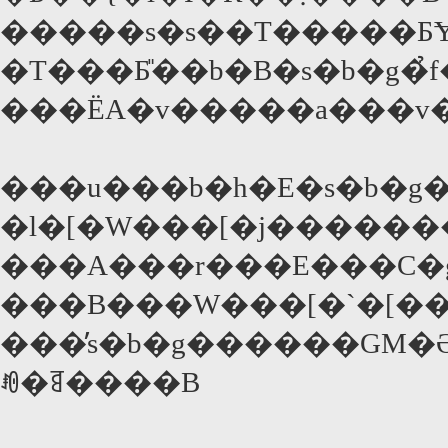
�����s�s��T�����ƂɎ
�T���Ƃ̎��b�B�s�b�g�̉
���ЁA�v�����a���v
���u���b�h�E�s�b�g
�l�[�W���[�j��������
���A���r���E���C�
���B���W���[�`�[��
���̓s�b�g������GM�Ə
ꂼ�ꉉ����B