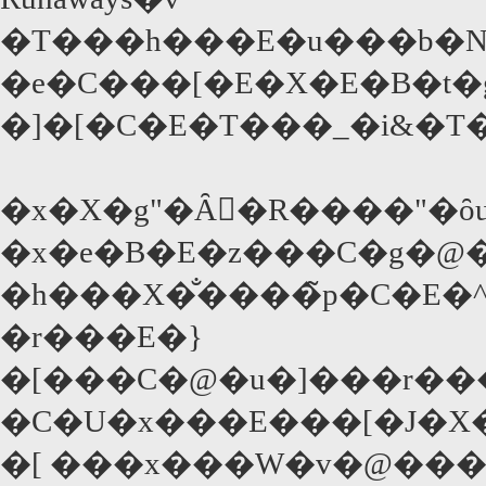
�T���h���E�u���b�N
�e�C���[�E�X�E�B�t�
�]�[�C�E�T���_�i&�
�x�e�B�E�z���C�g�@�
�h���X�̐����̃p�C�E�^
�r���E�}
�[���C�@�u�]���r���
�C�U�x���E���[�J�X
�[ ���x���W�v�@����