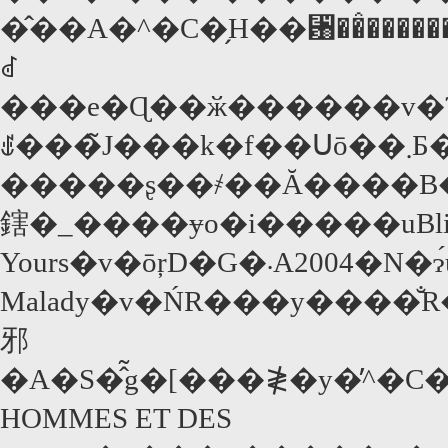
�̂��A�^�C�̗H��␸��̂������B���
ꂽ
���e�Ɋ��ӂ������v�Ɗ
ꍑ���̃J���k�f��Սō��܂Ƃ������ꂵ
�����ʂ��҂��Ă����B�E
鎋�_����ɏo�i�����uBliss
Yours�v�ōŗD�G�܁A2004�N�ɂ́uTropical
Malady�v�ŃR���y����̐R�����܂��󂯂Ă���B����̍�i�͐R���ψ����e�B���E�o�[�g���̃z���b�f��u�r�b
邪
�A�S�̂̃g�[���≹�y�̓
HOMMES ET DES