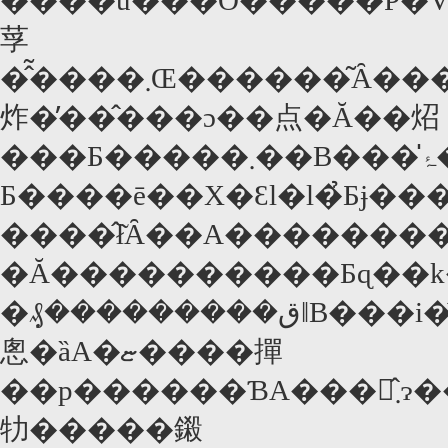
����u���O����̑�P�V���[�
莩
�̂͂����܂Œ������͂Ȃ���������Ȃ��B�ł͂��̗��̉��������҂��Ђ������̂��H(�ȉ��A�܂����������Čl�I�ȗ��R���q�ׂ܂��B)��_����͊֐��قł����Ƃ����"�����q"�Ȃ�ł��B������Ƃ�ł��Ȃ��B���ł������Ȃ��Ȃ�΁A�����m�
炸�̕��̂���ɔ��点�Ă��炤
���Ƃ�����܂��B���̍ۂ��A��s�u�����磂
Ƃ����ē��X�Ɛl�l�̉Ƃɉ���
����̂ł͂Ȃ��A������
�Ă����������Ƃɋ��k���A���̍
�݂₰���������قǁB���i�̂悳����ʂ���ɂ��ݏo�Ă���
悤�ȁA�ޏ����撣
��p������ƁA���̂܂ɂ�����󂿂���"�����t��"�ŌĂтȂ��
牞�����鎩