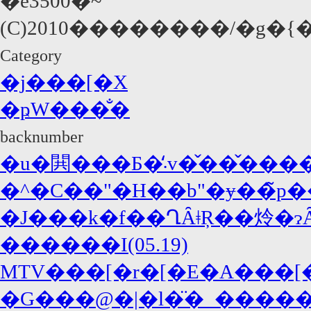
�e3500�~
(C)2010��������/�g�
Category
�j���[�X
�ҏW���̐�
backnumber
�u�閧���Б�̒܁v�̌��
�J���k�f��ՂȂǂŖ��炩�ɂ
������I(05.19)
�G���@�|�l�̈�_�����