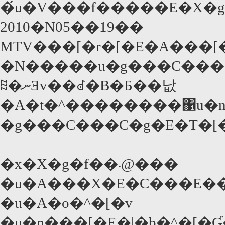
�́u�V���f�����E�X�
2010�N05��19��
�N�����u�g���C���C
ꍞ�ނƎv��ꂽ�B�Ƃ��낪
�A�t�^��������΁u�n���O�I�[�o�[�I�@
�x�X�g�f��܁@���
�u�A���X�E�C���E�
�u�A�o�^�[�v
�u�n���[�E�|�b�^�[�