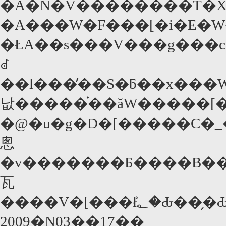
�A�N�V��������T�X�
�A���W�F���[�i�E�
�ŁA��s���V���g���c
ꂽ
��l���̓��S�ƃ��x���
낪�����֗��ăW�����[�
�@�u�g�D�[�����C�_
悤
�v�������Ƃ����B��Ԃ
瓦
2009�N03��17��