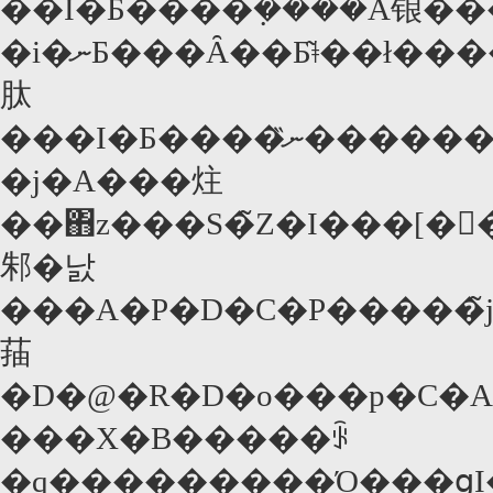
��I�Ƃ����݂����Ȃ锒�
�i�ނƂ���Ȃ��Ƃ͂ǂ��ł������B�N�̌����z�������̂ɋz���Ȃ��B����ăL�X�Ȃ�ĂƂ�ł��Ȃ��B�����ČN�����̃o���p�C�A�����
肽
���I�Ƃ����ނ̏������[�h�����̎q�����̃n�[�g����������̂��B�����h�o���p�C�A�f��}
�j�A���炷
��΋z���S�̃Z�I���[�𖳎������ݒ�ɂ͔[���������Ȃ���������Ȃ����A���A���E�̃e�B�[���͂��̏����Ƀ��������Ȃ̂��B����A�j�����͂܂��Ă���̂́u�p�j�b�N�E���[���v�̎q���X�^�[�Œm����A�N���X�e���E�X�`�����[�g�B�ޏ���������l�t�����������ȁA�ł��ӎu�
邾�낤
���A�P�D�C�P�����̃
菗
�D�@�R�D�o���p�C�A
���X�B�����ꂩ