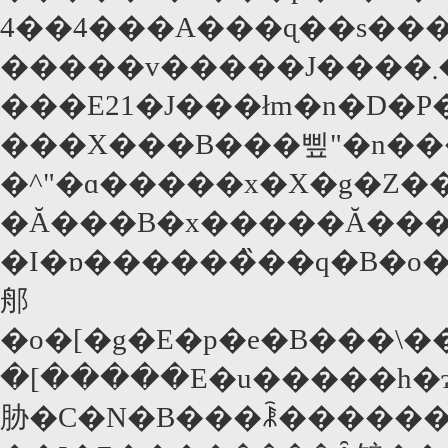
4��4���A���ɋ��s���
�����v�����J����܂��I�@�S�Ăǂ��납
���E21�J���łm�n�D�P
���X���B���삪"�n��
�^"�ɑ�����x�X�g�Z
�Ă���B�x�����Ă���͈̂
�I�ɒ������̏��q�B�o
郍
�o�[�g�E�p�e�B���\���ɁA�f������Ė�
�[�����E�u�����h�ɂ�����
胁�C�N�B���ꂾ�����