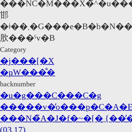
���ŃC�M���X�̃^�u��
邯
�ǂ��܂�G���e�B�b�N����Ȃ��B���҂��߂��̒j���͂������
肷���ˁv�B
Category
�j���[�X
�ҏW���̐�
backnumber
�u�g���C���C�g
�����v�̓o���p�C�A�E�
���N�̃A�J�f�~�[�܂̖{���̓W���j�[�E�f�b�v�A�΍R�̓f�B�J�v���I!?
(03.17)