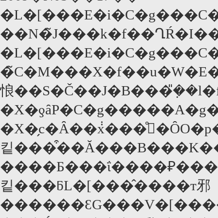
�L�[���E�i�C�g���C�
��N�̃J���k�f��ՂŔ�I�
�L�[���E�i�C�g���C
�̃C�M���X�f��u�W�E
悢��S�Č��J�B���݂̎��l
�X�ƍȃP�C�g�����A�g�
�X�̗c�Ȃ��݃x���̊�ȎO�p�֌W��`���Ă���A�x
킽���͒��Ă���B���K�
����Ƃ���ΐ����₽���
킽���ƃL�[���̂����т邪
������ƐG���V�[��