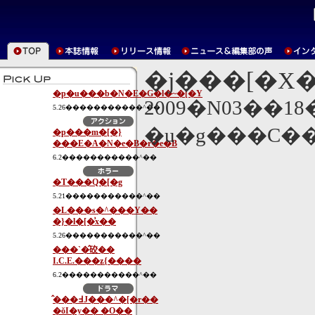
�j���[�X
�p�u���b�N�E�G�l�~�[�Y
2009�N03��1
5.26�����������^��
�u�g���C�
�p���m�[�}
���E�A�N�e�B�r�e�B
6.2�����������^��
�T���Q�[�g
5.21�����������^��
�L���s�^���Y��
�}�l�[�͗x��
5.26�����������^��
���`�̂䂭��
I.C.E.���ʑ{����
6.2�����������^��
�̂��߃J���^�[�r��
�ŏI�y�� �O��