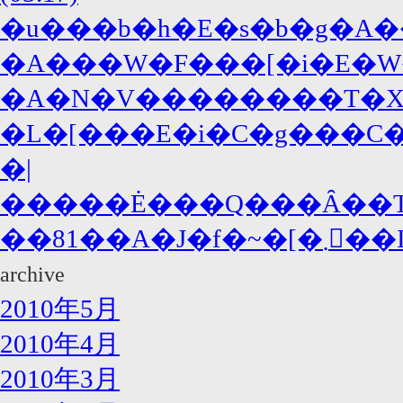
�u���b�h�E�s�b�g�A�
�A���W�F���[�i�E�W
�A�N�V��������T�X�y�
�L�[���E�i�C�g���C�A
�|
�����Ė���Q���Ȃ��T�
��81��A�J�f�~
archive
2010年5月
2010年4月
2010年3月