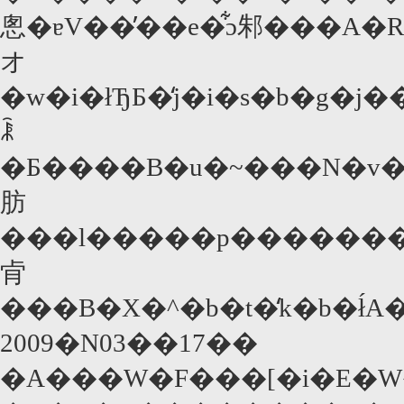
悤�ɐV��̓��e�͋ɔ邾���A�
オ
�w�i�łЂƂ�̒j�i�s�b�g�j��
ꂾ
�Ƃ����B�u�~���N�v�ŃI�X�J�[��܂̃V���[���E�y
肪
���l�����p��������B�܂����p�X�^�b�t�ɂ��ƁA��j����̋������Ȋw�I�ɒ�����CG�ōČ����Ă���Ƃ����B�ǂ����^�C�g��
肻
2009�N03��17��
�A���W�F���[�i�E�W