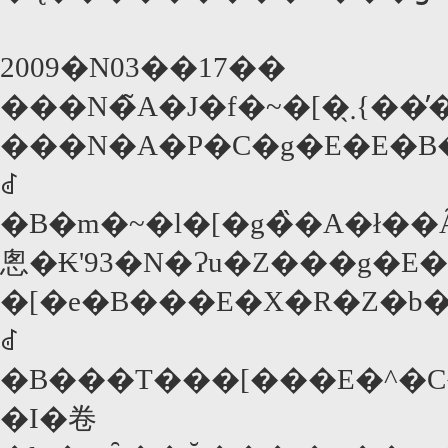
2009�N03��17��
���N�̃
���N�A�P�C�g�E�E�B���X���b�g�̓A�J�f�
ꂽ
�B�m�~�l�[�g�̏�A�ł��Ȃ��Ȃ���܂ł��Ȃ��s�^�ȉf��l�́A�ӊO�Ƃ�����́B�A���E�p�`�[�m��'73�N�
悤�₭'93�N�Ɂu�Z���g�E�I
�[�e�B���E�X�R�Z�b�V��'06�N�Ɂu�
ꂽ
�B���T���[���E�^�C���Y����Web�T�C�gGoldDerb
�I�卷