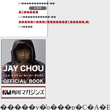
6.4�����������^��
�Ȃ�����
5.21�����������^��
�����@���Q�������V�����:�j
5.26����
�����v�̓o���p�C�A�E