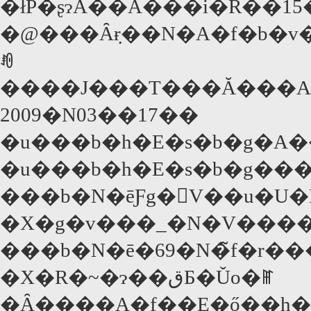
�łP�ʂɂȂ��Ă���i�R��15�����݁j�B�Q�ʂ̓��I�i���h�E�f�B�J�v���I��14.5���B�f�b�v��'03�N
�@���Ȃ݂ɍ��N�A�f�b�v
ꂼ
����J���T���Ă���A�
2009�N03��17��
�u���b�h�E�s�b�g�A
�u���b�h�E�s�b�g��
���b�N�ēƑg�񂾐V��u�U
�X�g�v���_�N�V���
���b�N�ē�69�N�̃f�r���[��u�n���̓����s���܂ߖ�40�N�ԂŁu�V���̓��X�v�u�
�X�R�~�ɂ��قƂ�Ǔo�ꂵ
�Ȃ����A�f��E�ő��h�Ə̎^���W�߂�`�