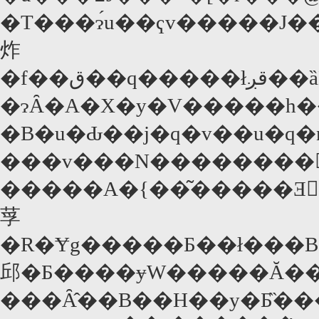
�T���ɂ́u��ҁv�����J�����Ƃ����T�̐��j���ɁA�u�̂��߃J���^�[�r���@�ŏI�y�́@�O�ҁv���f��قŌ��Ă��
炸
�f��ق͏��q�����łقږ��ȁB���J��4�����A�������T���y�j���ɂ͂s�u���f������Ƃ����̂ɂ��B�R�~�b�N������A�s�u�A�j���ɂȂ�A�s�u�h���}
�ɂȂ�A�X�y�V�����h���}�܂ł����
�B�u�Ԃ��j�q�v��u�q�n
���v���N��������
�����A�{��͂�����Ǝ�
莩
�R�Ɏg�����Ƃ��ł���B������A�̂��߂Ɛ�H�̗��͈�U�e�ɒu���Ƃ��āA
邱�Ƃ����ɏW�����Ă��
���Ȃ̂��B��H��y�Ƃ̏������b