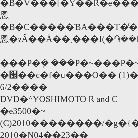
�B�V���[�Y��R�e������{���f
悤
�B�C�����ƁA���T�̕
悤�ɂȂ��Ă��܂���I
���P�݂� ���P�~���P
�֐��c�f�u���O�� (1)�(
6/2����
DVD�^YOSHIMOTO R and C
�e3500�~
(C)2010��������/�g�
2010�N04��23��