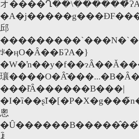
オ����Ղ��\������̂Ɂ
�A�j�����g���ĐF�����g���āA"�ϑԂ̐X"�̒��Ԃ��������o
邱
���������`���N�`���������Ȃ��Ă��܂
ꂪ�ӊO�Ȃ��ƂɁA�}
�W�ŉ��y�f��ɂȂ��Ă����B���ۂɃp���̓`������R���T�[�g�z�[���Ń��P���A�v���̉�
瓖����O�Ȃ̂���...�B�
���ł͂Ȃ������B���|
�I�ȉ��ʂ̃I�[�P�X�g���̃n�[���j�[�A�N���V�
悤
�Ȗ������B�����̂��߂́A���̃R���T�[�g�𒮂��Ď����Ɛ�H�Ƃ̗͂̍��ɉ���ł��܂��̂����A��������Ȃ�B���
ꂾ