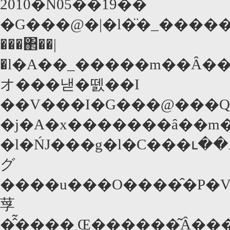
2010�N05��19��
�G���@�|�l�̈�_�����
���΂��|
�l�A��_�����m��Ȃ��Ǝ��͂�
オ���낻�뗈��I
��V���I�G���@���Q�
�j�A�x�������ȃ��m�
�l�ŃJ���g�l�C���ւ��Ă�����_��
グ
����u���O����̑�P�V���[�
莩
�̂͂����܂Œ������͂Ȃ���������Ȃ��B�ł͂��̗��̉��������҂��Ђ������̂��H(�ȉ��A�܂����������Čl�I�ȗ��R���q�ׂ܂��B)��_����͊֐��قł����Ƃ����"�����q"�Ȃ�ł��B������Ƃ�ł��Ȃ��B���ł������Ȃ��Ȃ�΁A�����m�