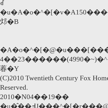
ꂽ
�u�A�o�^�[�v�A150��
邩�B
�A�o�^�[�@�u���[��
4��23������(4990�~)
萶�Y
(C)2010 Twentieth Century Fox Home
Reserved.
2010�N04��19��
�u�̂��߃J���^�[�