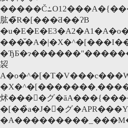
�����ČߑO12���A�{���A�����J�������������̏u�Ԃ́A��͂
肱�̃R�[���Ƌ��ɁB
�u�E�E�E3�A2�A1�A�o�
���̌�A�|�X�^�[���I�
�ЂƂ�ɂ������"���������r�
袃
A�o�^�[�T�V���c���
�X�^�[�������܂����j�B�����Ē��߁B�u���C���Ȃ��Ȃ������̒��Ɍ��C���Ƃ������ƂőS�����щ���Ă��܂��B���������Ȃ������̒��Ɂw�o�J�����[�I�x�Ƃ������
�[��̏a�J�𐷂�グ�APR���Y�ꂸ
�A���������_���M�����������؁B���������N�f�r���[50