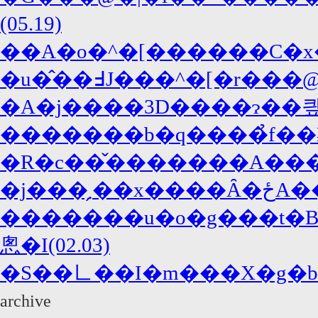
(05.19)
��A�o�^�[������C�x��
�u�̂��߃J���^�[�r
�A�j����3D����ɂ��킢(0
�������b�q����̉f��Ƀn
�R�c��̌�������A���́u
�������u�o�g���t�B
悤�I(02.03)
�S��㇗��I�m���X�g�b�v
archive