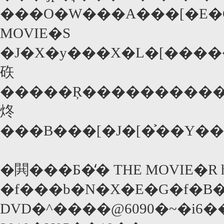
���O�W���A���[�E�G
MOVIE�S
�J�X�y���X�L�[�����j�v�𔭌
䂠
�����Ŗ����������̑�4��ŁA���܂����x�̃V���[�g�E���[�r�[���Ǝv������A��43���̒��҂ŁA���e�͂Ȃ�Ƃc�w�t�@�C�^�[�Ə��������̏����̗��o�i�B���̂P�V�[�������ݔ������̖{���U����P115�Ōf�ڂ��Ă���̂ŁA�������܂ő҂ĂȂ��t�@���̓`�F�b�N���Ă������B�Ȃ��A3000���
炵
�閧���Б�̒� THE MOVIE�R ht
�f���b�N�X�E�G�f�B
DVD�^����@6090�~�i6