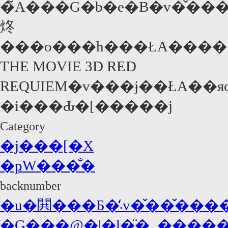
�̃A���G�b�e�B�v�̌�����J���T����X�^�W�I�W�u���̃u�[�X���l���W�߂Ă������A��ۂɂ�����Ă�
炵
���o���h���ŁA������3�����̃L�����N�^�[
THE MOVIE 3D RED
REQUIEM�v���ɉ��ŁA��яo������R��r�Ƀr�N�b�Ƃ����
�i���Ԃ�[�����j
Category
�j���[�X
�ҏW���̐�
backnumber
�u�閧���Б�̒܁v�̌��
�G���@�|�l�̈�_�����