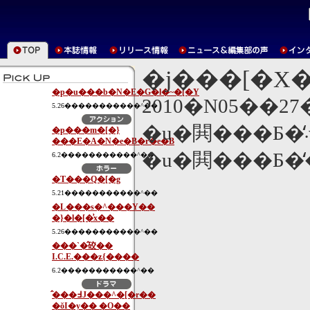
�j���[�X
�p�u���b�N�E�G�l�~�[�Y
2010�N05��2
5.26�����������^��
�p���m�[�}
���E�A�N�e�B�r�e�B
�u�閧���Б�̒� T
6.2�����������^��
�T���Q�[�g
5.21�����������^��
�L���s�^���Y��
�}�l�[�͗x��
5.26�����������^��
���`�̂䂭��
I.C.E.���ʑ{����
6.2�����������^��
�̂��߃J���^�[�r��
�ŏI�y�� �O��