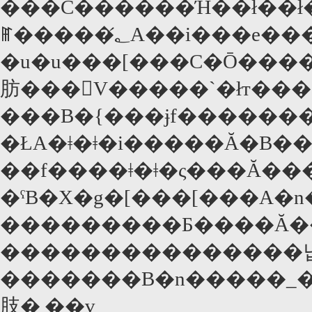
���C������Ή��ł��ł
ꂵ�����؂́A��i�
�u�u���[���C�Ō���
肪���񂾐V�����`�łт��
���B�{���ɉf������
�ŁA�ǂ�ǂ�i�����Ă�B��
��f����ǂ�ǂ�ς���Ă��
�ˁB�X�g�[���[���A�n
���������Ƃ����Ă��
���������������
�������B�n�����_���ɂ��Ă��܂������������
肢�܂��v