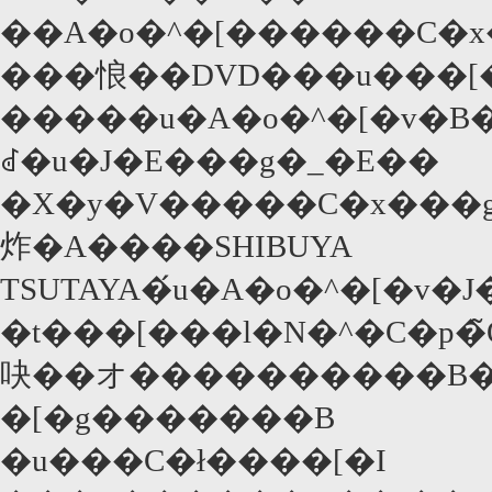
��A�o�^�[������C�x�
���悢��DVD���u���[
�����u�A�o�^�[�v�B����
ꂽ�u�J�E���g�_�E��
�X�y�V�����C�x���g�v����ނ��Ă����B20�����
炸�A����SHIBUYA
TSUTAYA�́u�A�o�^�[�v�J
�t���[���l�N�^�C�p�̃Q�
吷��オ����������B���
�[�g�������B
�u���C�ł����[�I