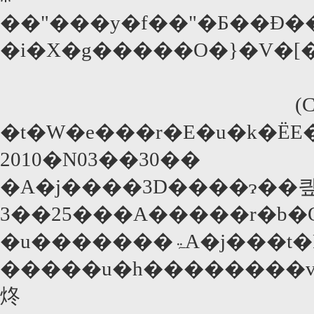
��"���y�f��"�Ƃ��Đ�
�i�X�g�����O�}�V�[
(
�t�W�e���r�E�u�k�ЁE
2010�N03��30��
�A�j����3D����ɂ��
3��25���A�����r�b�
�u�������ۃA�j���t�F�A2010�v�ɏo�������B�A�j��30���N���}
�����u�h��������v��
炵