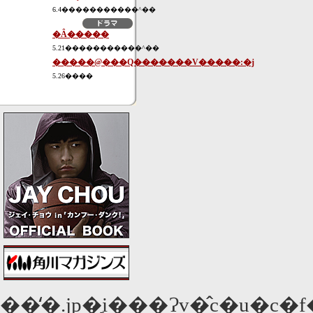
6.4�����������^��
�Ȃ�����
5.21�����������^��
�����@���Q�������V�����:�j
5.26����
��̒�.jp�͉i���Ɂv�̂c�u