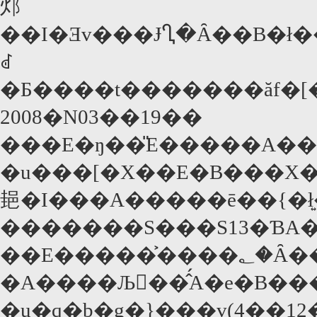
邩
��I�Ǝv���ɈႢ�Ȃ��B�
ꂽ
2008�N03��19��
���E�ŋ��̎E�����A��
�u���[�X��E�B���X��G�h
郌�I���A�����ē��{�ł͍
�������S���S13�ƁA�f
��E�����͐����؂�Ȃ��قǂ��邪
�A����Љ��̂́A�e�B�
�u�q�b�g�}���v(4��1