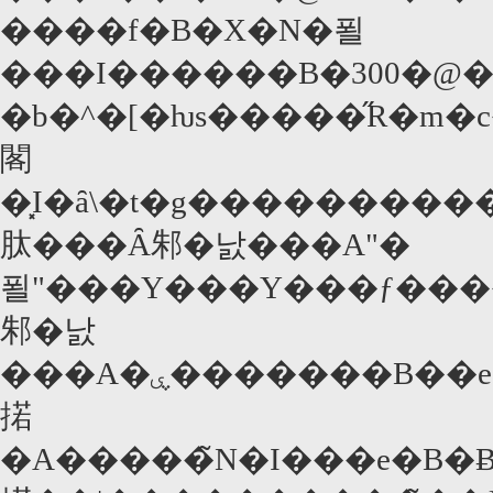
����f�B�X�N�푈
���I������B�300�@�
�b�^�[�ƕs�����̋R�m�
閣
�͓I�ȃ\�t�g����������
肽���Ȃ邾�낤���A"�
푈"���Y���Y���ƒ�������������A�L�b�p���ƕ�����F�߂����ł̎p���ɂ
邾�낤
���A�ۑ�������B��e�ʂ��E���Ȃ̂ɂc�u�c���T���܂����������ĂȂ�������A�
掿
�A�����̃N�I���e�B�Ƀo����������a�c���ڗ��B���T��������������c�u�