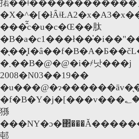
掿��ǂ����������̃��
�X�^�[�łȂǂŁA2�x�A3�x
���̂͂c�u�c�Œ��肽
�B�a�c1���ł��̍�i��"
�̖��͓I�ȃ��f�B�A�Ƃ��čL�܂邱�Ƃ�؂
�܂��B�@�@�i�҂낫���j
2008�N03��19��
�u���@�ɂ������āv�
�f�B�Y�j�[���v���؂������̂ł���B���@�̍����
猻
���NY�ɔ�΂���Ă�����
邨