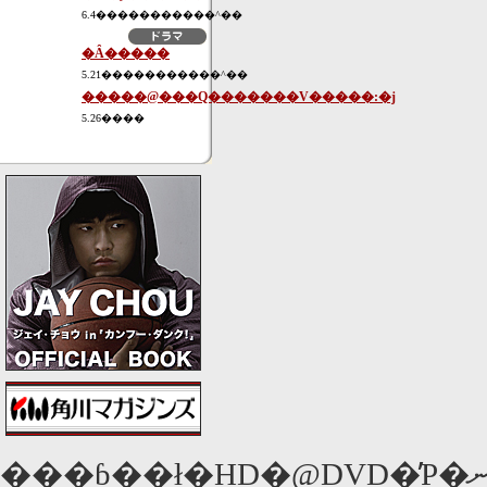
6.4�����������^��
�Ȃ�����
5.21�����������^��
�����@���Q�������V�����:�j
5.26����
���ɓ��ł�HD�@DVD�̓P�ނ�\�����A2�N�ɂ킽�鎟