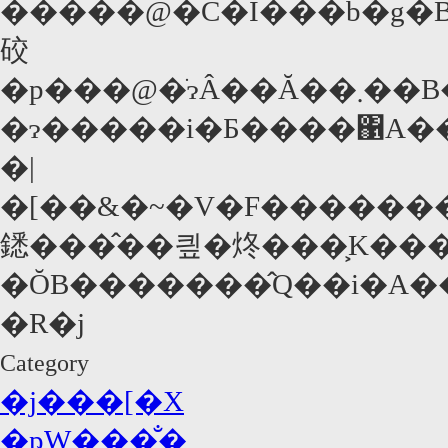
�����@�C�I���b�g�B�c���ޏ����A����
䂭
�p���@�ׂɂÂ��Ă��܂��B������"����"���e�[�}
�ɂ�����i�Ƃ����΁A���
�|
�[��&�~�V�F������
鏭���̂��킢�炵���͕K���
�ŎB�������̂Q��i�A�
�R�j
Category
�j���[�X
�ҏW���̐�