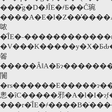
���̑g�D�ɈÎE�҂Ƃ��Ĉ琬
����A�E�l�Z��̓����A�ǂ�
哝
�̈ÎE�˗������������ɍ��ƓI�A�d�Ɋ�
�V���K�����y�X�ƂԂ�
嗧
�����ȂǁA�Ƃɂ��������I�@�����Ė
闠
�ɍs������E�����ɂ���܂����s���������
悤�ȋC�����邪�A�l�I�ɂ͉
���r�̈ÎE�҂����B�ׂ��