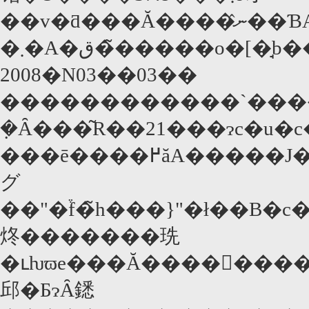
��v�ƌ���Ă����ނ̂��ƁA�����̘b�ɏW�����邠
2008�N03��03��
������������`�����
�݂Ȃ���͂R��21���ɂc�
���ē����߂ăA�����J�ŎB������i�ŁA�������t�����
グ
��"�֒f�̃h���}"�ł��B�c�����t�
炵�������珗
�ւƕϖe���Ă���������ǂ�����A�݂��Ƃɉ����Ă��܂��B����ƂȂ�̂́A1917�N�̃j���[�I�����Y�̃X�g�[�
邱�ƂɂȂ鏭