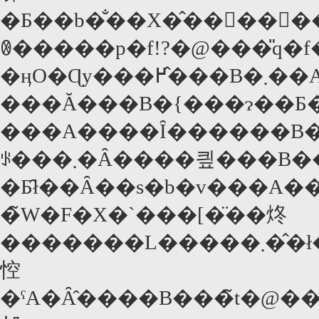
�Ƃ��b�̐��X�̂��񑩂��΂���΂�
ꂳ�����p�f!?�@���̎q
�ӊO�Ɋy���߂�̂��B�܂��A�q���C���������B�قږ����̃G�C�~�[�E�A�_���X���߂���߂���n�}
���Ă���B�{���ɂ��Ƃ
���A����Ȋ������B�
ꂪ���܂�Ȃ����킢���B���ꂽ�B����ׂ邱
�Ƃ̂ł��Ȃ��s�b�v���A�
�̃W�F�X�`���[�̈��炵
���͏����L�����܂��̂ł���B�~���[�W�J���E�V�[�����N�I���e�B�������B�܂��A�Ō�ɂ͗ǂ�������������ς�f�B�Y�j�[�f�
悾
�ˁA�Ȃ̂����B���̃t�@