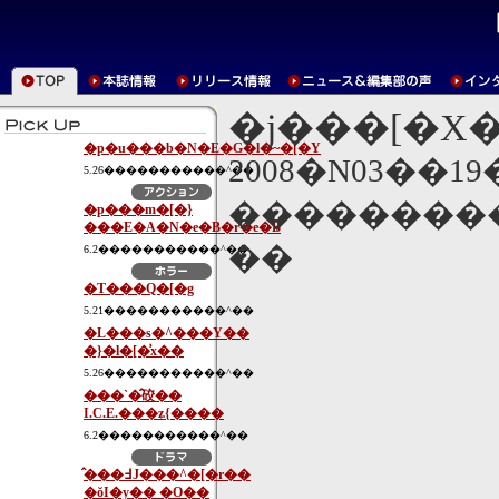
�j���[�X
�p�u���b�N�E�G�l�~�[�Y
2008�N03��1
5.26�����������^��
���������
�p���m�[�}
���E�A�N�e�B�r�e�B
��
6.2�����������^��
�T���Q�[�g
5.21�����������^��
�L���s�^���Y��
�}�l�[�͗x��
5.26�����������^��
���`�̂䂭��
I.C.E.���ʑ{����
6.2�����������^��
�̂��߃J���^�[�r��
�ŏI�y�� �O��