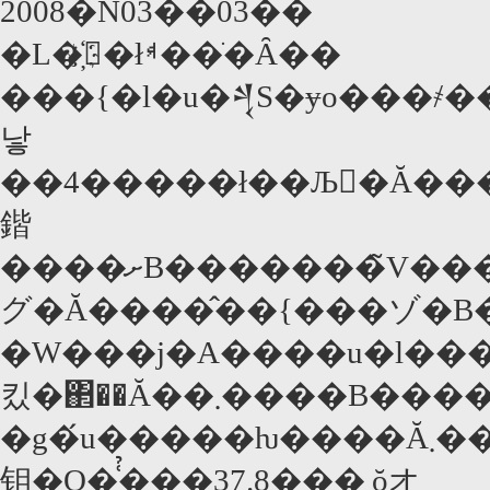
2008�N03��03��
�L�҉�łࢂ��ׂ�Ȃ��
���{�l�u�𒆐S�ɏo���҂������̈ꕗ�ς�����̌��k��b���ɂ߂ăV���v���ȓ��e�Ȃ��
낳
��4�����ł��Љ�Ă���̂ł��������
鍇
����ށB�������̃V���[�Y����ނ���̂͂R�x�ڂȂ̂����A��ނ̂��тɃl�^�ɂ���Ȃ���b�𐷂�
グ�Ă����̂��{���ゾ�B
�W���j�A����u�l������ׂ��Ă��
킸�΂��Ă��܂����B�������{�쎩
�g�́u�����ƕ����Ă܂���I�v�Ɣ��_�������A�ȑO�u����ׂ
钼�O�͑̉���37.8���܂ŏオ