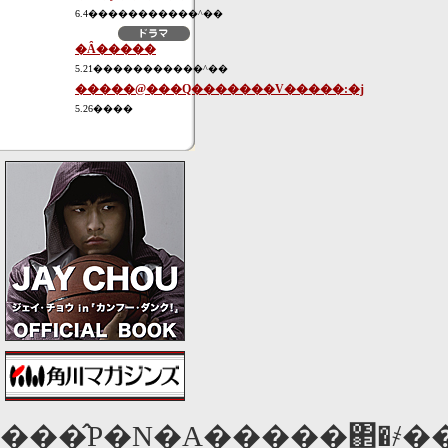
6.4�����������^��
�Ȃ�����
5.21�����������^��
�����@���Q�������V�����:�j
5.26����
���̂P�N�A�����΂�҂�