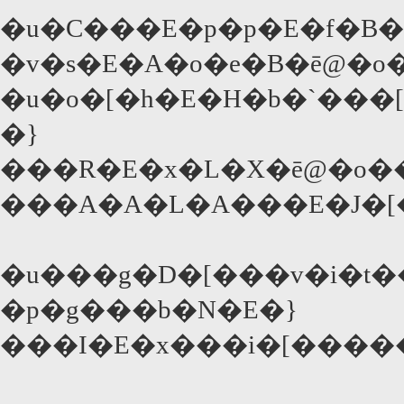
�u�C���E�p�p�E�f�B�
�v�s�E�A�o�e�B�ē@�
�u�o�[�h�E�H�b�`���
�}
���R�E�x�L�X�ē@�o�
���A�A�L�A���E�J�[
�u���g�D�[���v�i�t
�p�g���b�N�E�}
���I�E�x���i�[����