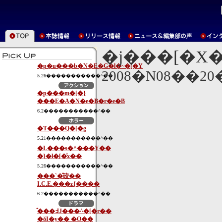
�j���[�X
�p�u���b�N�E�G�l�~�[�Y
2008�N08��2
5.26�����������^��
�p���m�[�}
���E�A�N�e�B�r�e�B
6.2�����������^��
�T���Q�[�g
5.21�����������^��
�L���s�^���Y��
�}�l�[�͗x��
5.26�����������^��
���`�̂䂭��
I.C.E.���ʑ{����
6.2�����������^��
�̂��߃J���^�[�r��
�ŏI�y�� �O��