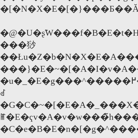
�[�N�X�E�[�}���Ƃ��
�@�U�ʂ̃W���f�B�E�t�H
���猀
��Łu�Z�b�N�X�E�A��
���}�E�~�[�A�I�v�A
�u�_�E�g���^�����߂�����b�v�̉f��ł����J�ҋ@���B�S���E��3��4000���h���҂����u���@�ɂ������āv�ň�����ڂ��
ꂽ
�G�C�~�[�E�A�_���X�����X�̂X�ʁB�u�_�E�g�v�u�W�����A���W����
ꂵ�E�ҁv�A�v�w���̃h���
�C�e�B�E�n�[�g�^��