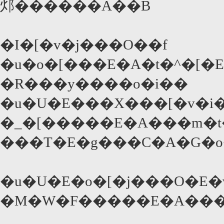
邩������Ȃ��B
�I�[�v�j���O��f
�u�o�[���E�A�t�^�[�
�R���y����o�i��
�u�U�E���X���[�v�i�
�_�[�����E�A���m�t�
���T�E�g���C�A�G�o
�u�U�E�o�[�j���O�E�
�M�W�F�����E�A���