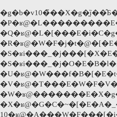
�g�b�v10�̃��X�g�͈ȉ��̂
�P�ʁ@�L���������E�
�Q�ʁ@�L�[���E�i�C�g
�R�ʁ@�W�F�j�t�@�[�E�
�S�ʁi���_�j���[�X�E�
�S�ʁi���_�j�O�E�B�l�
�U�ʁ@�W���f�B�[�E�t�
�V�ʁ@�T���E�W�F�V�J�
�W�ʁ@�������E�X�g��
�X�ʁ@�G�C�~�[�E�A�_
10�ʁ@�A���W�F���[�i