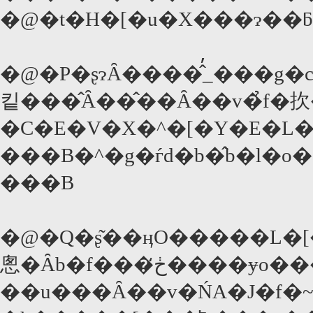
�@�P�ʂɂȂ����̂̓_���g�c�A5000�
킽���̂Ȃ��̂��Ȃ��v�̉f�扻
�C�E�V�X�^�[�Y�E�L
���B�^�g�ѓd�b�̂b�l�o�������
���B
�@�Q�ʂ͂��ӊO�����L�[
悤�Ȃb�f���ڂ̒����ɏo�����ŁA���|
��u���Ȃ��v�ŃA�J�f�~�[�܃m�~�l�[�g���󂯂��B�V���l���̍��