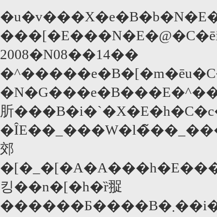
�u�v���X�e�B�b�N�E
���[�E���N�E�@�C�ē
2008�N08��14��
�N�G���e�B���E�^��
肵���B�i�`�X�E�h�C�c
�ÎE��_���W�l�̃��_���l
郊
�[�_�[�A�A���h�E��
킹��n�[�h�ȑ䎌
������Ƃ����B�܂��i�X�^�[�V���E�L���X�L�[�i�u�p���A�e�L�T�X�v�j���h�C�c�l���D�̖��ŏo��������