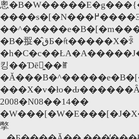
悤�B�W�����E�g���{�
����s�[�N���߂����Ǝv��ꂽ�o�D���S�点�閼
��^�����e�B�[�m��
�B�䎌�̂قƂ�ǂ̓t�����X�ꂩ
�h�C�c��ŁA�A�����J�
킹��Ɗē͍��ꂵ
�Ă���B�^�����e�B�[�m�̊ē�͏��o���
2008�N08��14��
�W���[�W�E���[�J�X
撆
...�Ƃ����Ă��܂����̒��ł����B�u�C���f�B�E�W���[���Y�^�N���X�^���E�X�J���̉����v����������ȑO���