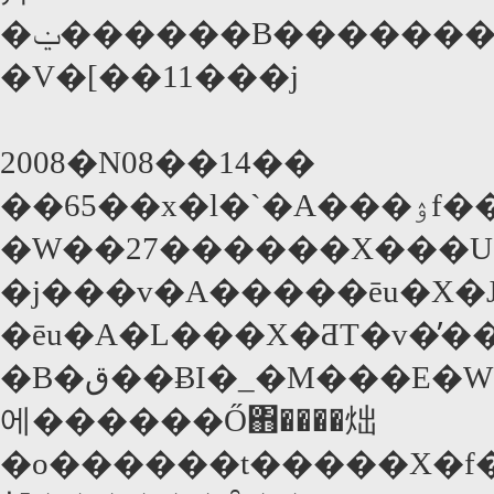
�ݔ������B��������X�����I�@�@�i�X�g�����O�}
�V�[��11���j
2008�N08��14��
�W��27������X���U���i���n���ԁj�܂ŁA�C�^���A�Ńx�l�`�A���ۉf��Ղ��J���
�j���v�A�����ēu�X
�ēu�A�L���X�ƋT�v�̓
�B�ق��ɃI�_�M���E�W���[�o���Ńu���W���̒����l�Љ����́u�v���X�e�B�b�N�E�V�e�B�v�A�]�ː
에������Ő΋����炪
�o������t�����X�f�