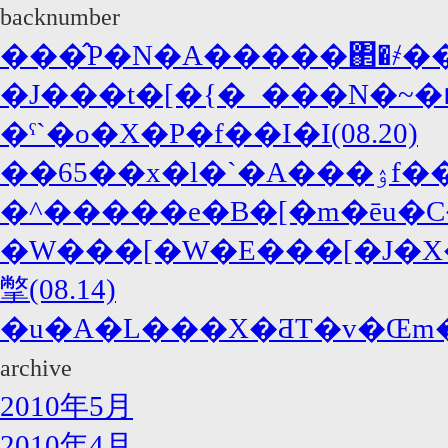
backnumber
���̂P�N�A�����΂�҂��
�J���t�[�{�_���N�~
�ˁ`�o�X�P�f��I�I(08.20)
�W���[�W�E���[�J�X
撆(08.14)
archive
2010年5月
2010年4月