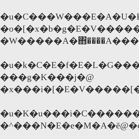
�u�C���W���E�A�U�E�
�o�[�x�b�g�E�V�����
�u�k�C�E�f�E�L�G���
���g�K���j�@
�x���i�[�E�V�����[
�u�K�u���i�C������
�^���N�E�e�M�A�ē@