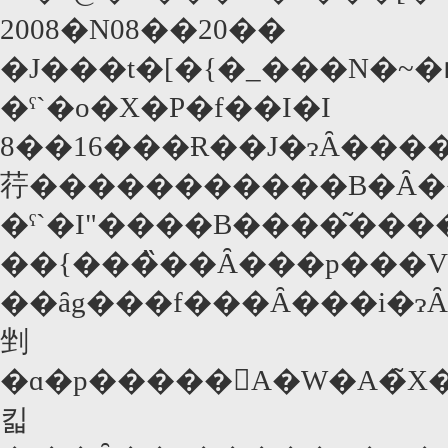
2008�N08��20��
�J���t�[�{�_���N�~
�ˁ`�o�X�P�f��I�I
8��16���Ɍ��J�ɂȂ�����p�f��u�J�
荇�����������B�Ȃ�
�ˁ`�I"����B����͂���
��{���̏��Ȃ���p���
��ȃg���f���Ȃ���i�ɂ
剉
�ɑ�p�����񂾃A�W�A�̃X�[
킯