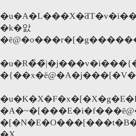
�u�A�L���X�ƋT�v�i��
�k�앐
�ē@�o���r�[�g����
�u�R�̏�̃|�j���v�i���{
�{��x�ē@�A�j���[�V
�u�׃K�X�F�x�[�X�g
�A�~�[���E�i�f���ē
�[�N�E�O���[���t�B
�X