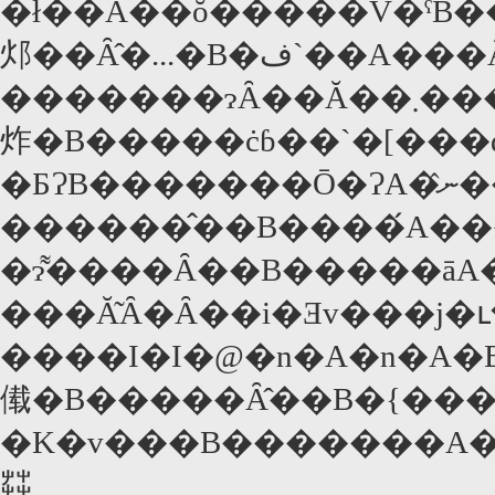
�ł��Ȃ��ŏ�����V�ˁB���
邩��Ȃ̂�...�B�ف`��A���Ȃ肢
�������ɂȂ��Ă��܂����ˁB����ɑ����B�ނ̉����Ń`�[���͕����m�
炸�B�����ċɓ��`�[���
�ƂɁB�������Ō�ɁA�ނ̂��{���̉��`���唚
������̂��B����́A��
�ɂ͌����Ȃ��B�����āA�
���Ă͂Ȃ�Ȃ��i�Ǝv���j�
����I�I�@�n�A�n�A�B�����
傤�B�����Ȃ̂��B�{���
�K�v���B�������A���̐U��؂���A�J��������Ղ�A����Șb�͑��ł͌����Ȃ��A���̉f��ł��������Ȃ��̂��B�����
茻