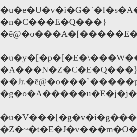
�u�e�U�v�i�G�`�I�s�
�n�C���E�Q���}
�ē@�o���A�[�����E�
�u�y�[�p�[�E�\���W�
�A���N�Z�C�E�Q���
��Jr.�ē@�o���`�����
�g�o�A�����u�E�j�j
�u�V���[�g�v�i�g��
�Z�~�t�E�J�v���m�O