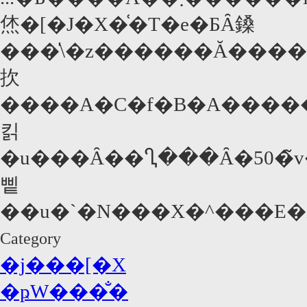
烋�[�J�X�͑�T�e�ƂȂ鎟
���̍\�z������Ă������A���܃V���C�A�E���
扻
����A�C�f�B�A�����
킭
�u���Ȃ��Ⴂ���Ȃ�50�̃v
삩
Category
�j���[�X
�ҏW���̐�