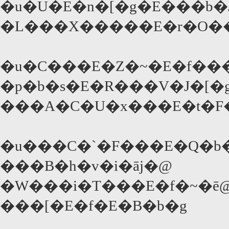
�u�U�E�n�[�g�E���b�J
�L���X�����E�r�O��
�u�C���E�Z�~�E�f���
�p�b�s�E�R���V�J�[�
���A�C�U�x���E�t�F
�u���C�`�F���E�Q�b
���B�h�v�i�āj�@
�W���i�T���E�f�~�ē
���[�E�f�E�B�b�g