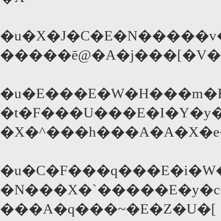
�u�X�J�C�E�N�����v
�����ē@�A�j���[�V
�u�E���E�W�H���m�E�
�t�F���U���E�I�Y�y
�X�^���h���A�A�X�e
�u�C�F���q���E�i�W�
�N���X�`�����E�y�c�
���A�q���~�E�Z�U�[