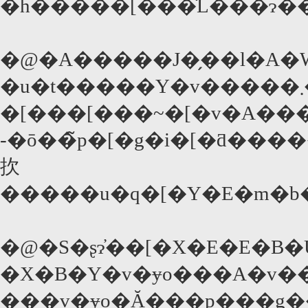
�h�����[���̍L���ɂ�
�@�A�����J�̗��l�A�W
�u�t�����Y�v�����܂��ɍĕ�������A�M�������h���B�I�[�E�F���E�E�B���\�������́u�}
�[���[���~�[�v�A���
-�ō��̃p�[�g�i�[�ƌ������邽�߂̗����S
扻
�����u�q�[�Y�E�m�b
�@�S�ʂɂ̓��[�X�E�E�B
�X�B�Y�v�ɏo���A�v���f���[�T�[�����߂Ă���B�U���ɗ������������A�G�C�{���E�v���_�N�c�̃O���[�o���A���
���v�ɏo�Ă���p���g��