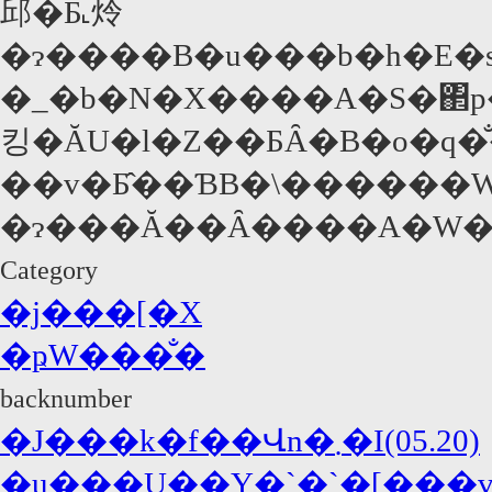
邱�Ƃ𖾂炩
�ɂ����B�u���b�h�E�s�
�_�b�N�X����A�S�΂̃
킹�ĂU�l�Z��ƂȂ�B�o�q�̐�
��v�Ƃ̂��ƁB�\������
�ɂ���Ă��Ȃ����A�W�
Category
�j���[�X
�ҏW���̐�
backnumber
�J���k�f��Վn�܂�I(05.20)
�u���U��Y�`�`�[���