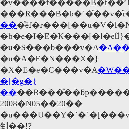
���R���B�b�`�̌��v�̋r
��
�̊ēf�r���[��u�V�l�N�h�L�E�j��
�b�e�I�E�K���[�l�ē̃}
�u�S���b���v�A
�A��
�u�A�E�N���X�}
�X�E�e�C���v�A
�W��
�[�g�}
��
2008�N05��20��
�u���U��Y�`�`�[���
剉��!?