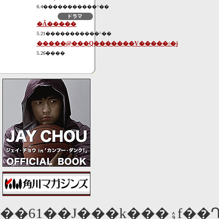
6.4�����������^��
�Ȃ�����
5.21�����������^��
�����@���Q�������V�����:�j
5.26����
��61��J���