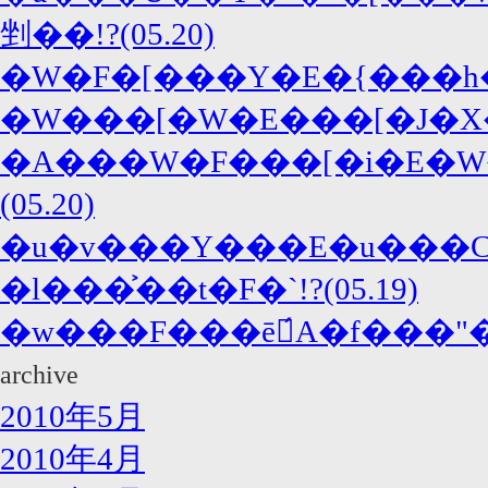
剉��!?(05.20)
�W���[�W�E���[�J�X�
�A���W�F���[�i�E�W
(05.20)
�u�v���Y���E�u���C
�l���͐��t�F�`!?(05.19)
�w���F���ē́A�f���"�
archive
2010年5月
2010年4月