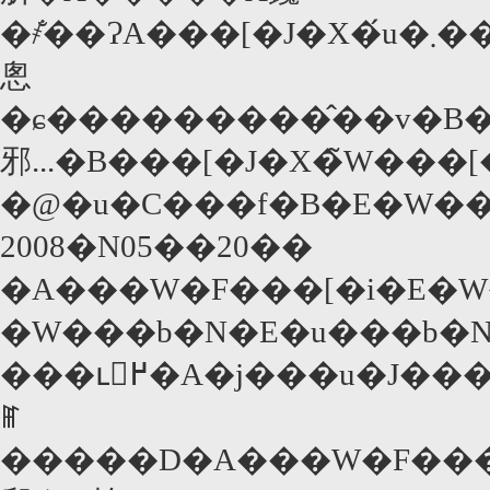
�҂̐��ɁA���[�J�X�́u�܂��A�X�e�B�[�u���ɂ��n���\���ɂ������ĂȂ����ǃA�C�f�B�A������B�V���C�A�i�E���u�[�t�j����l���ɂ��āA�n���\�����w�Ō�̐���x�̂Ƃ��̃V���[���E�R�l���[�̂
悤
�ɕ���������̂��v�B�
邪...�B���[�J�X�̃W���
�@�u�C���f�B�E�W��
2008�N05��20��
�A���W�F���[�i�E�W
�W���b�N�E�u���b�
���ւ𖱂߂�A�j���u�J���t�[�E�p���_�v�i���{���J�V��26���j�̃v�����[�V�����ŃJ���k�f��Ղɓo�
ꂵ
�����D�A���W�F���