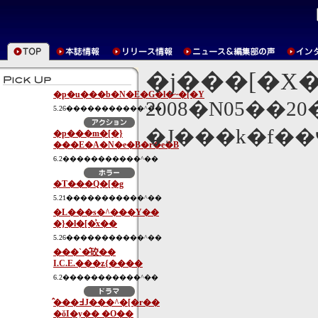
�j���[�X
�p�u���b�N�E�G�l�~�[�Y
2008�N05��2
5.26�����������^��
�p���m�[�}
���E�A�N�e�B�r�e�B
6.2�����������^��
�T���Q�[�g
5.21�����������^��
�L���s�^���Y��
�}�l�[�͗x��
5.26�����������^��
���`�̂䂭��
I.C.E.���ʑ{����
6.2�����������^��
�̂��߃J���^�[�r��
�ŏI�y�� �O��