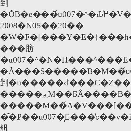
剉
�ŎB�
2008�N05��20��
���肪
�u007�^�N�H���^���
�Ă���S�����B�M��́u007�^�Ԃ߂̕�V�v�Ɍ��܂����B�O��u�J�W�m�E�����C�����v�ɑ���22��ڂ́A198
剉�́u�����ꂽ���C�Z��
�����܂ޖM��ƂȂ����B���Ȃ݂Ɍ��J���Ɋ����܂��肾
�����M��́A�V���[��
�̑�P��u007�͎E���̔ԍ��
舤