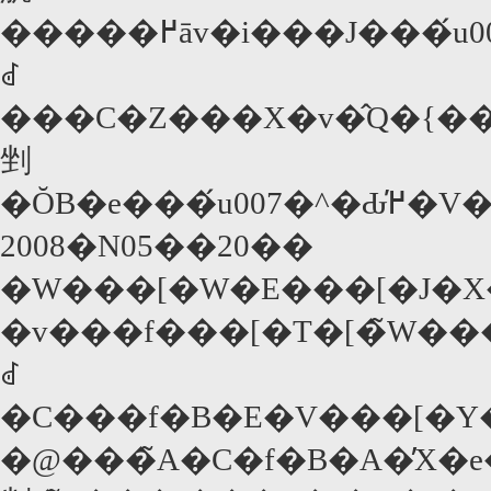
�����߂āv�i���J���́u007�^��@�ꔭ�v�j�ȗ�70�N��܂łłX�{�A80�N��ȍ~�́u�������l�������v�u�����
ꂽ
���C�Z���X�v�̂Q�{�����Ȃ��B�u�Ԃ߂̕�V�v�̌����007���݂̐e�C�A���E�t���~���O�̒Z�ҏW�
剉
�ŎB�
2008�N05��20��
�W���[�W�E���[�J�
�v���f���[�T�[�̃W��
ꂽ
�C���f�B�E�V���[�Y
�@���̃A�C�f�B�A�̓X�e