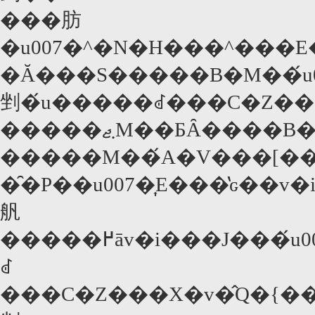
���肪
�u007�^�N�H���^���
�Ă���S�����B�M��́u007�^�Ԃ߂̕�V�v�Ɍ��܂����B�O��u�J�W�m�E�����C�����v�ɑ���22��ڂ́A198
剉�́u�����ꂽ���C�Z��
�����܂ޖM��ƂȂ����B���Ȃ݂Ɍ��J���Ɋ����܂��肾
�����M��́A�V���[��
�̑�P��u007�͎E���̔ԍ��
舤
�����߂āv�i���J���́u007�^��@�ꔭ�v�j�ȗ�70�N��܂łłX�{�A80�N��ȍ~�́u�������l�������v�u�����
ꂽ
���C�Z���X�v�̂Q�{�����Ȃ��B�u�Ԃ߂̕�V�v�̌����007���݂̐e�C�A���E�t���~���O�̒Z�ҏW�