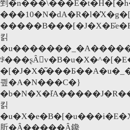
剉�̃n���\���E�t�H�[�
���10�N�ԁA�R�l�̓X�g
�����B���[�J�X�Ƃ͐e
킭
�u�������_�A�����c�_�B���߂ďo�����1967�
ꂪ���ʂȂ񂾁v�B�u�X�^�[�E
�[�J�X�͂���Ƃ��A�u�
킢�A�N���C�}
�b�N�X�ł̓A�����J�R
킭
�u�X�e�B�[�u���i�E�X�s
肵�Ȃ�����Ȃ鑱