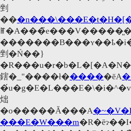
剉
��
�n���\���E�t�H�[
ꂵ�A���̃e���V�����͈
�������B���ʏ��ҍ�i
剉�Ń��}
�R���u�r�b�L�[�A�N�
鎋�_"����ł�
����
�ēA
�
�́u�g�E�L���E�\�i�^
炪
�o�����Ă���A
�~�V�
���E�W���m
�R�ēɂ��