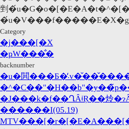
剉�́u�G�o�[�E�A�t�^�
�́u�V���f�����E�X�
Category
�j���[�X
�ҏW���̐�
backnumber
�u�閧���Б�̒܁v�̌��
�J���k�f��ՂȂǂŖ��炩�ɂ
������I(05.19)