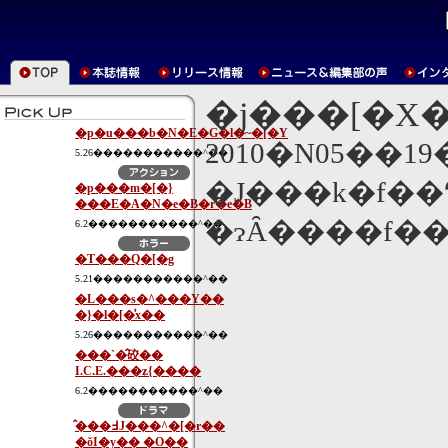
�j���[�X
�p�u���b�N�E�G�l�~�[�Y
2010�N05��1
5.26�����������^��
�J���k�f��
�p���m�[�}
���E�A�N�e�B�r�e�B
�ɂȂ����f�
6.2�����������^��
�T���Q�[�g
5.21�����������^��
�L���s�^���Y��
�}�l�[�͗x��
5.26�����������^��
���`�̂䂭��
I.C.E.���ʑ{����
6.2�����������^��
�̂��߃J���^�[�r��
�ŏI�y�� �O��