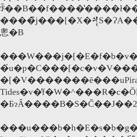
ꂩ��B��f����̔����ł
����̃j���[�X�𒆐S�ɁA���܂��܂ȉf��������͂
悤�B
���W���j�[�E�f�b�v
�́u�p�C���[�c�v�V��
�[�V�������ē���uPirates of 
Tides�v�̓f�W�^���R�c
�ƂɂȂ����B�S�Č��J��2
���u���b�h�E�s�b�g