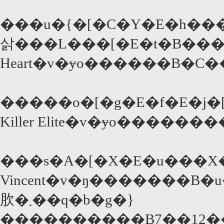
���u�{�[�C�Y�E�h���
삵���L���[�E�t�B�����Y�
�����o�[�g�E�f�E�j
Killer Elite�v�ɏo������
���s�A�[�X�E�u���X�
Vincent�v�ŋ�������B�u���X�
肷�܂��q�b�g�}
����������B7��12��