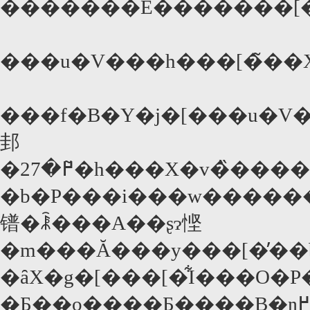
�������E�������[�ɕ
���u�V���h���[�̃��X�
���f�B�Y�j�[���u�V
邽
�߂�27�̃h���X�v�̏����r�{�ƁA�A���C���E�u���V���E�}
�b�P���i���w������
镨�ꂾ���A��ʂɂ悭
�m���Ă���y���[�̓�
�ȃX�g�[���[�͋I���O�P���I�ɂ܂
�Ƃ��o����Ƃ����B�ŋ߂ł̓h�����[�E�o�����A�