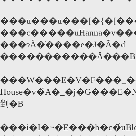
���u���u���[�{�[��
���ɕ�����uHanna�v��
���ɂȂ�ׂ����e�Ɉ�Ă�ꂽ
�����������Ă���B�B
���W���E�V�F���_���
House�v�́A�_�j�G���
剉�B
���i�I�~�E���b�c�́uBlo