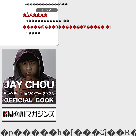
6.4�����������^��
�Ȃ�����
5.21�����������^��
�����@���Q�������V�����:�j
5.26����
�p�����h�[���𑈂��R