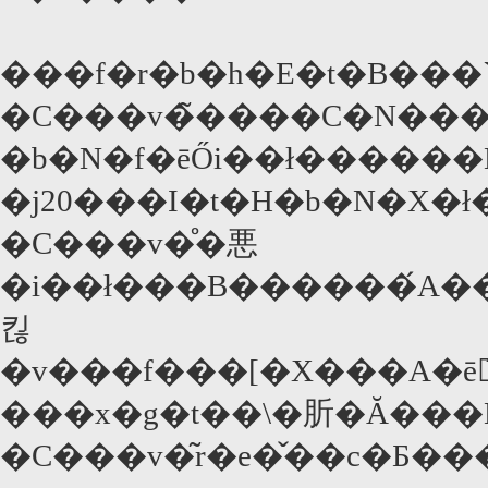
���f�r�b�h�E�t�B���
�C���v�̃����C�N���B�
�b�N�f�ēŐi��ł������
�j20���I�t�H�b�N�X�
�C���v�̊�悪
�i��ł���B������́A��
킪
�v���f���[�X���A�ē
���x�g�t��\�肵�Ă���
�C���v�͂r�e�̌��c�Ƃ�