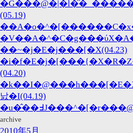
�G���@�|�l�̈�_�����
(05.19)
��A�o�^�[������C�x��
�V��A�^�C�g���ύX�A�
��~�j�E�j���[�X(04.23)
�i�f�E�j�[���{�X�R�Z
(04.20)
�k��I�@���h���[�E�
낤�I(04.19)
�u�̂��߃J���^�[�r
archive
2010年5月