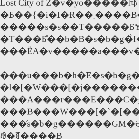
Lost City of Z�v�ɏo�����邱
�Ƃ��{�i�I�Ɍ��܂����B�A�}�]�����n�̎���ꂽ
�����s�s��T�����ƂɎ
�T���Ƃ̎��b�B�s�b�g�̉
���ЁA�v�����a���v
���u���b�h�E�s�b�g
�l�[�W���[�j��������
���A���r���E���C�
���B���W���[�`�[��
���̓s�b�g������GM�Ə
ꂼ�ꉉ����B