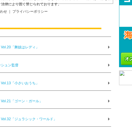
、法律により固く禁じられております。
合わせ ｜ プライバシーポリシー
ol.20「舞妓はレディ」
ーシュン監督
ol.13「小さいおうち」
ol.21「ゴーン・ガール」
ol.32「ジュラシック・ワールド」