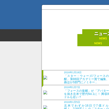
「王様と私＜製作60周
2016年1月18日
2016年10月3日
「スター・ウォーズ/フォースの
醒」第88回アカデミー賞で編集
曲ほか5部門にノミネー...
2016年1月7日
傑作ミュージカルの名ダンスシ
「フォースの覚醒」が「アバター
を抜き北米で歴代No.1に！ 興収
ドルも近い？
オスカー5部門獲得の傑作ミュージカルが製作6
ちの家庭教師として王国にやって来た英国人女
2016年1月5日
北米でわずか16日で7億ドル
ー）が衝突を繰り返し、やがて互いの文化や習
破！ 記録尽くしの「スター・ウ