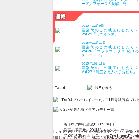
ーズ／フォースの覚醒」だ
これまで何度も舞台化、映画化されてきた作品だ
シネスコープ55方式を用いて撮影＆公開され
た映像だから、このBD化で改めて観てみると
2015年12月9日
宮殿内の飾り扉の細工や赤や金のオリエンタル
設楽統のこの映画にしたら
Vol.29「ミニオンズ」
得の美術・衣裳の豪華さにまず目を奪われる。
ンス」。いうまでもなくミュージカル映画を代
2015年11月10日
（byリチャード・バリオスの音声解説）と評さ
設楽統のこの映画にしたら
Vol.28「マッドマックス 怒り
ス・ロード」
東洋の王に扮したユル・ブリンナーのカリスマ
カメラワーク…すべてが完璧に調和することで
2015年10月13日
隅々まで観てほしい。
設楽統のこの映画にしたら
Vol.27「龍三と七人の子分たち」
※2種の日本語吹替音声を収録。テレビ東京系「木
Tweet
「王様と私＜製作60周年記念版＞
10月5日（水）発売
監督／ウォルター・ラング
脚本／アーネスト・レーマン
出演／ユル・ブリンナー デボラ・カー リ
製作60周年記念版BD●5980円
発売・販売元／20世紀フォックス ホーム エ
本件サイト（本件サイトを構成するテキスト・画像・動
(C)2016 Twentieth Century Fox Home Entert
に帰属します。お客様が、株式会社KADOKAWA及