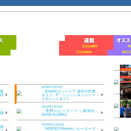
年記念版＞」
2016年1月25日
覚
「Empire/エンパイア 成功の代償」
、作
タラジ・P・ヘンソン＆ジャシー・
スモレット＆ブリ...
2016年1月15日
ーンが“完璧”な理由
」
「荒野のピンカートン探偵社」
8億
DEAN FUJIOKA
0周年を記念して初BD化。舞台は1860年代のシャム王国。王の子供た
性のアンナ（デボラ・カー）と、尊大かつ頑固な王様（ユル・ブリンナ
2015年12月24日
突
慣の違いを乗り越え理解し合うまでを描く。
「HEROES Reborn／ヒーローズ・
ォ