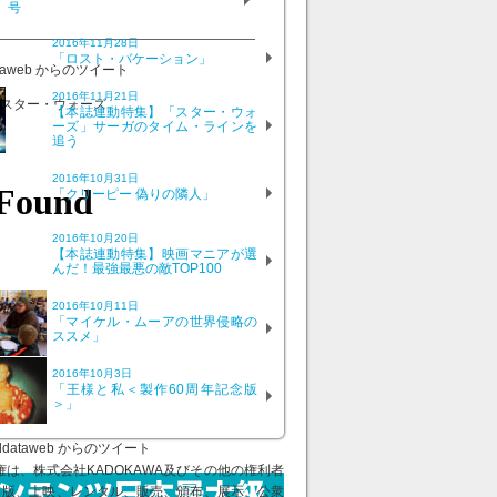
号
2016年11月28日
「ロスト・バケーション」
ataweb からのツイート
2016年11月21日
【本誌連動特集】「スター・ウォ
ーズ」サーガのタイム・ラインを
追う
2016年10月31日
「クリーピー 偽りの隣人」
2016年10月20日
【本誌連動特集】映画マニアが選
んだ！最強最悪の敵TOP100
2016年10月11日
「マイケル・ムーアの世界侵略の
ススメ」
2016年10月3日
「王様と私＜製作60周年記念版
＞」
ddataweb からのツイート
、株式会社KADOKAWA及びその他の権利者
出版、上映、レンタル、販売、頒布、展示、公衆