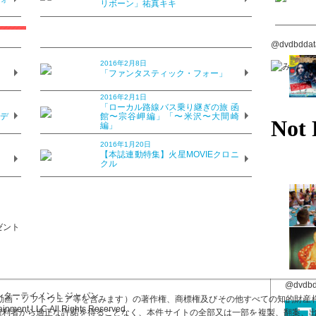
リボーン」祐真キキ
が、この1956年」製作の映画版では、当時の最高映画体験と言われた
た。そもそも大スクリーンで画面の隅々までを観ることを前提に構成され
、細部にわたる製作陣のこだわりがわかる。
@dvdbdd
2016年2月8日
カラーのファブリック、衣裳に施された丁寧な刺繍…オスカー受賞も納
？
「ファンタスティック・フォー」
そして、王様と私＝アンナが心通わせ、夢中で踊る「シャル・ウィ・ダ
表する名シーンは、「優雅で個性的で、“カメラも踊っている”よう」
2016年2月1日
れる。
？
「ローカル路線バス乗り継ぎの旅 函
のデ
館〜宗谷岬編」「〜米沢〜大間崎
編」
性、ブリンナーとデボラ・カーの夢のようなダンス、それを追う秀逸な
成立している。映画史的にも貴重なシーンは、繰り返し、そして画面の
2016年1月20日
？
【本誌連動特集】火星MOVIEクロニ
クル
曜洋画劇場」版と（1977年）と「20世紀シネマ」版（2000年）
」
タ・モレノ
@dvdb
ンターテイメント ジャパン
画・ソフトウェア等を含みます）の著作権、商標権及びその他すべての知的財産権は
ainment LLC.All Rights Reserved.
び権利者から適正な許諾を得ることなく、本件サイトの全部又は一部を複製、翻案、