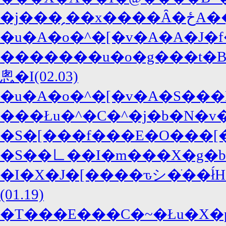
�������u�o�g���t�B
悤�I(02.03)
�u�A�o�^�[�v�A�S��
�S��㇗��I�m���X�g�b�v
�I�X�J�[����ԏシ�ׂ��ł́H�
(01.19)
�T���E���C�~�Łu�X�p