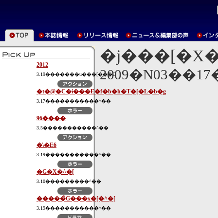
�j���[�X
2012
2009�N03��1
3.19�������u���[���C
�t�@�C�i���E�f�b�h�T�[�L�b�g
3.17�����������^��
96����
3.5�����������^��
�\�E6
3.19�����������^��
�G�X�^�[
3.10���������^��
�����̃G���x�[�^�[
3.19�����������^��