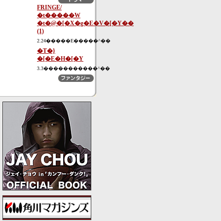
FRINGE/
�t�����W
�t�@�[�X�g�E�V�[�Y��
(1)
2.24�����E�����^��
�T�}
�[�E�H�[�Y
3.3�����������^��