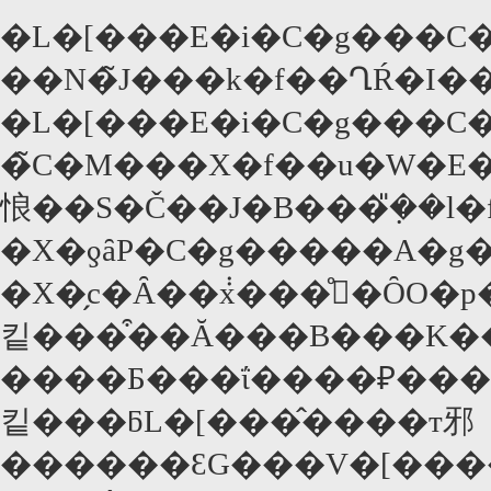
�L�[���E�i�C�g���C�
��N�̃J���k�f��ՂŔ�I�
�L�[���E�i�C�g���C
�̃C�M���X�f��u�W�E
悢��S�Č��J�B���݂̎��l
�X�ƍȃP�C�g�����A�g�
�X�̗c�Ȃ��݃x���̊�ȎO�p�֌W��`���Ă���A�x
킽���͒��Ă���B���K�
����Ƃ���ΐ����₽���
킽���ƃL�[���̂����т邪
������ƐG���V�[��