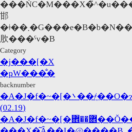
���ŃC�M���X�̃^�u��
邯
�ǂ��܂�G���e�B�b�N����Ȃ��B���҂��߂��̒j���͂������
肷���ˁv�B
Category
�j���[�X
�ҏW���̐�
backnumber
�A�J�f�~�[�܌��҂͎��O�ɂQ��ނ̃X�s�[�`��p�ӁI�@�܂͋֎~!!
(02.19)
�A�J�f�~�[�܎��܎��Ŏ��̂̃p�t�H�[�}
���X�͂Ȃ��I�@����Ƀ_��