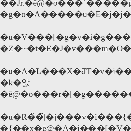
��Jr.�ē@�o���`�����
�g�o�A�����u�E�j�j
�u�V���[�g�v�i�g��
�Z�~�t�E�J�v���m�O
�u�A�L���X�ƋT�v�i��
�k�앐
�ē@�o���r�[�g����
�u�R�̏�̃|�j���v�i���{
�{��x�ē@�A�j���[�V