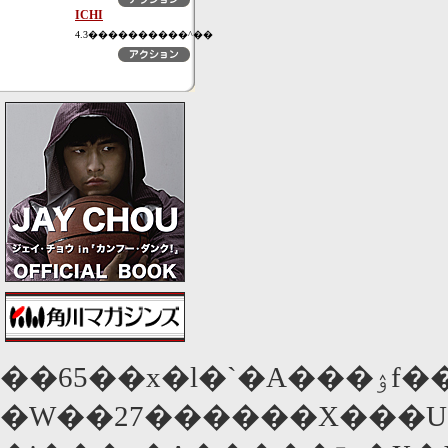
ICHI
4.3����������^��
�W��27������X���U���i���n���ԁj�܂ŁA�C�^���A�Ńx�l�`�A���ۉf��Ղ��J���