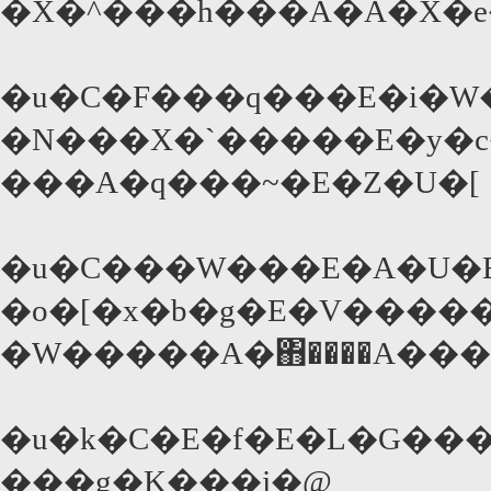
�X�^���h���A�A�X�e
�u�C�F���q���E�i�W�
�N���X�`�����E�y�c�
���A�q���~�E�Z�U�[
�u�C���W���E�A�U�E�
�o�[�x�b�g�E�V�����
�u�k�C�E�f�E�L�G���
���g�K���j�@