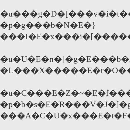
�u���g�D�[���v�i�t
�p�g���b�N�E�}
���I�E�x���i�[����
�u�U�E�n�[�g�E���b�J
�L���X�����E�r�O��
�u�C���E�Z�~�E�f���
�p�b�s�E�R���V�J�[�
���A�C�U�x���E�t�F