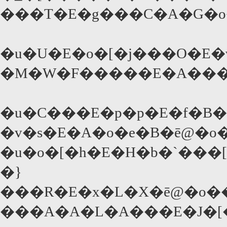
���T�E�g���C�A�G�o
�u�U�E�o�[�j���O�E�
�M�W�F�����E�A���
�u�C���E�p�p�E�f�B�
�v�s�E�A�o�e�B�ē@�
�u�o�[�h�E�H�b�`���
�}
���R�E�x�L�X�ē@�o�
���A�A�L�A���E�J�[