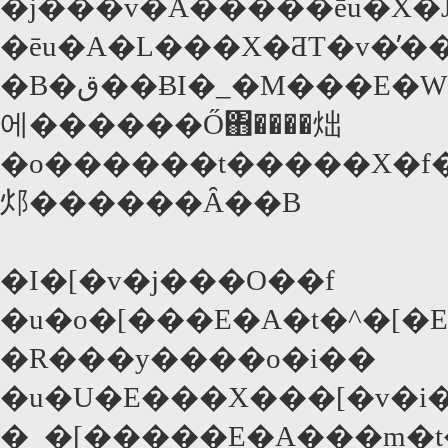
�j���v�A�����ēu�X
�ēu�A�L���X�ƋT�v�̓
�B�ق��ɃI�_�M���E�W���[�o���Ńu���W���̒����l�Љ����́u�v���X�e�B�b�N�E�V�e�B�v�A�]�ː
에������Ő΋����炪
�o������t�����X�f�
邩������Ȃ��B
�I�[�v�j���O��f
�u�o�[���E�A�t�^�[�
�R���y����o�i��
�u�U�E���X���[�v�i�
�_�[�����E�A���m�t�