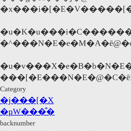
�x���i�[�E�V�����[
�u�K�u���i�C������
�^���N�E�e�M�A�ē@
�u�v���X�e�B�b�N�E
���[�E���N�E�@�C�ē
Category
�j���[�X
�ҏW���̐�
backnumber