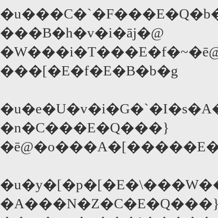
�u���C�`�F���E�Q�b
���B�h�v�i�āj�@
�W���i�T���E�f�~�ē
���[�E�f�E�B�b�g
�u�e�U�v�i�G�`�I�s�
�n�C���E�Q���}
�ē@�o���A�[�����E�
�u�y�[�p�[�E�\���W�
�A���N�Z�C�E�Q���