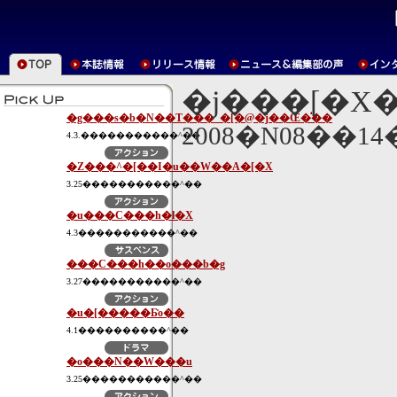
�j���[�X
�g���s�b�N��T���_�[�@�j��Œ�̍��
2008�N08��1
4.3.�����������^��
�Z���^�[��I�u��W��A�[�X
3.25�����������^��
�u���C���h�l�X
4.3�����������^��
���C���h��o���b�g
3.27�����������^��
�u�[�����Ƃ̎o��
4.1����������^��
�o���N��W���u
3.25�����������^��