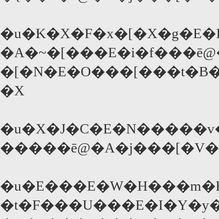
�u�׃K�X�F�x�[�X�g
�A�~�[���E�i�f���ē
�[�N�E�O���[���t�B
�X
�u�X�J�C�E�N�����v
�����ē@�A�j���[�V
�u�E���E�W�H���m�E�
�t�F���U���E�I�Y�y