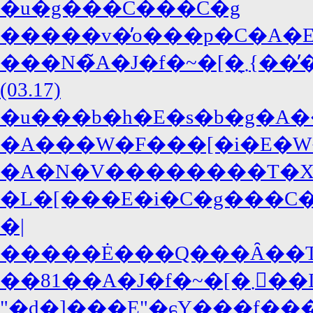
�u�g���C���C�g
�����v�̓o���p�C�A�E�
���N�̃A�J�f�~�[�܂̖{���̓W���j�[�E�f�b�v�A�΍R�̓f�B�J�v���I!?
(03.17)
�u���b�h�E�s�b�g�A�
�A���W�F���[�i�E�W
�A�N�V��������T�X�y�
�L�[���E�i�C�g���C�A
�|
�����Ė���Q���Ȃ��T�
��81��A�J�f�~
"�d�]���E"�ɕY���f���