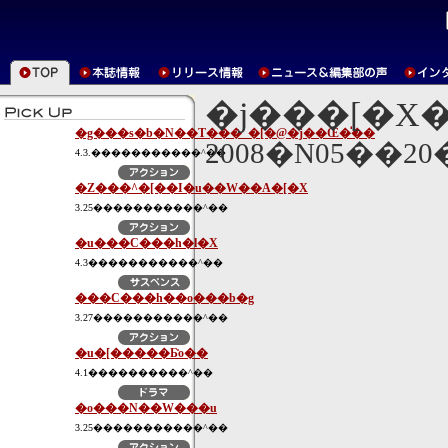
�j���[�X
�g���s�b�N��T���_�[�@�j��Œ�̍��
2008�N05��2
4.3.�����������^��
�Z���^�[��I�u��W��A�[�X
3.25�����������^��
�u���C���h�l�X
4.3�����������^��
���C���h��o���b�g
3.27�����������^��
�u�[�����Ƃ̎o��
4.1����������^��
�o���N��W���u
3.25�����������^��