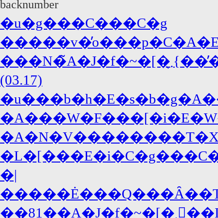
backnumber
�u�g���C���C�g
�����v�̓o���p�C�A�E�
���N�̃A�J�f�~�[�܂̖{���̓W���j�[�E�f�b�v�A�΍R�̓f�B�J�v���I!?
(03.17)
�u���b�h�E�s�b�g�A�
�A���W�F���[�i�E�W
�A�N�V��������T�X�y�
�L�[���E�i�C�g���C�A
�|
�����Ė���Q���Ȃ��T�
��81��A�J�f�~