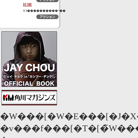
ICHI
4.3����������^��
�W���[�W�E���[�J�
�v���f���[�T�[�̃W��