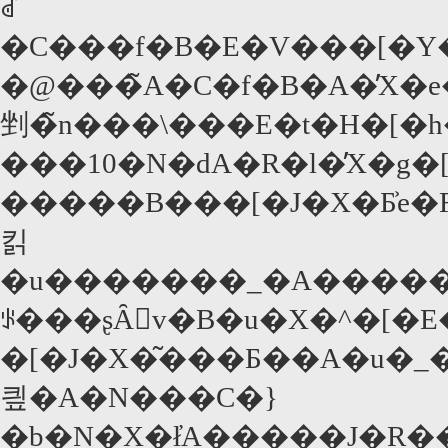
ꂽ
�C���f�B�E�V���[�Y
�@���̃A�C�f�B�A�̓X�e
剉�̃n���\���E�t�H�[�
���10�N�ԁA�R�l�̓X�g
�����B���[�J�X�Ƃ͐e
킭
�u�������_�A�����c�_�B���߂ďo�����1967�
ꂪ���ʂȂ񂾁v�B�u�X�^�[�E
�[�J�X�͂���Ƃ��A�u�
킢�A�N���C�}
�b�N�X�ł̓A�����J�R