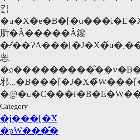
킭
�u�X�e�B�[�u���i�E�X�s
肵�Ȃ�����Ȃ鑱
�҂̐��ɁA���[�J�X�́u�܂��A�X�e�B�[�u���ɂ��n���\���ɂ������ĂȂ����ǃA�C�f�B�A������B�V���C�A�i�E���u�[�t�j����l���ɂ��āA�n���\�����w�Ō�̐���x�̂Ƃ��̃V���[���E�R�l���[�̂
悤
�ɕ���������̂��v�B�
邪...�B���[�J�X�̃W���
�@�u�C���f�B�E�W��
Category
�j���[�X
�ҏW���̐�