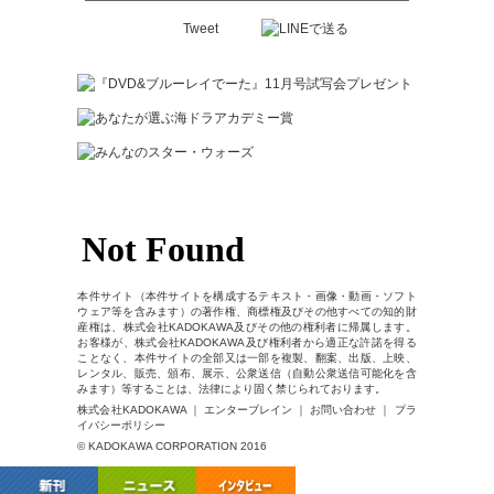
Tweet
本件サイト（本件サイトを構成するテキスト・画像・動画・ソフト
ウェア等を含みます）の著作権、商標権及びその他すべての知的財
産権は、株式会社KADOKAWA及びその他の権利者に帰属します。
お客様が、株式会社KADOKAWA及び権利者から適正な許諾を得る
ことなく、本件サイトの全部又は一部を複製、翻案、出版、上映、
レンタル、販売、頒布、展示、公衆送信（自動公衆送信可能化を含
みます）等することは、法律により固く禁じられております。
株式会社KADOKAWA ｜ エンターブレイン ｜ お問い合わせ ｜ プラ
イバシーポリシー
© KADOKAWA CORPORATION 2016