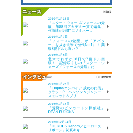
2016年1月18日
「スター・ウォーズ/フォースの覚
醒」第88回アカデミー賞で編集、
作曲ほか5部門にノミネー...
2016年1月7日
「フォースの覚醒」が「アバタ
ー」を抜き北米で歴代No.1に！ 興
収8億ドルも近い？
2016年1月5日
北米でわずか16日で7億ドル突
破！ 記録尽くしの「スター・ウ
ォーズ／フォースの覚醒」だ
2016年1月25日
「Empire/エンパイア 成功の代償」
タラジ・P・ヘンソン＆ジャシー・
スモレット＆ブリ...
2016年1月15日
「荒野のピンカートン探偵社」
DEAN FUJIOKA
2015年12月24日
「HEROES Reborn／ヒーローズ・
リボーン」祐真キキ