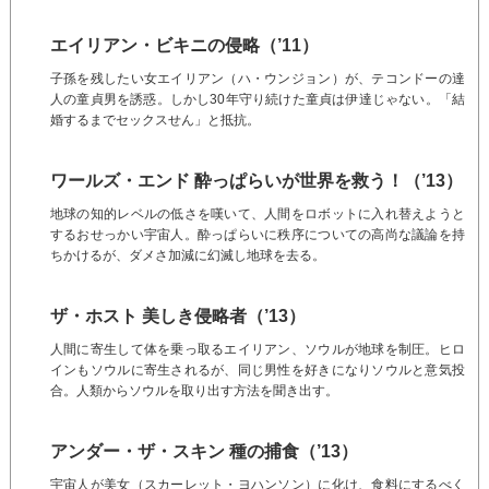
エイリアン・ビキニの侵略（’11）
子孫を残したい女エイリアン（ハ・ウンジョン）が、テコンドーの達
人の童貞男を誘惑。しかし30年守り続けた童貞は伊達じゃない。「結
婚するまでセックスせん」と抵抗。
ワールズ・エンド 酔っぱらいが世界を救う！（’13）
地球の知的レベルの低さを嘆いて、人間をロボットに入れ替えようと
するおせっかい宇宙人。酔っぱらいに秩序についての高尚な議論を持
ちかけるが、ダメさ加減に幻滅し地球を去る。
ザ・ホスト 美しき侵略者（’13）
人間に寄生して体を乗っ取るエイリアン、ソウルが地球を制圧。ヒロ
インもソウルに寄生されるが、同じ男性を好きになりソウルと意気投
合。人類からソウルを取り出す方法を聞き出す。
アンダー・ザ・スキン 種の捕食（’13）
宇宙人が美女（スカーレット・ヨハンソン）に化け、食料にするべく