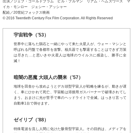
出演／ジェフ・ゴールドブラム ビル・プルマン リアム・ヘムズワース マ
イカ・モンロー ジェシー・アッシャー
配給／20世紀フォックス映画
© 2016 Twentieth Century Fox Film Corporation. All Rights Reserved
宇宙戦争（’53）
世界中に落ちた隕石と一緒にやって来た火星人が、ウォー・マシンと
呼ばれる円盤で各都市を攻撃。核兵器でも撃退することはできず万策
は尽きた…と思いきや火星人は地球のウイルスに感染し、勝手に全
滅！
暗闇の悪魔 大頭人の襲来（’57）
地球を田舎から攻めようとデカ頭型宇宙人が戦略を練るが、動きが遅
く、車にひかれて死亡、宇宙船は溶接用ガスバーナーで破壊されてし
まう。おまけに光が苦手で車のヘッドライトで全滅。はっきり言って
自動車1台で倒せます。
ゼイリブ（’88）
特殊電波を流し人間に化けた骸骨型宇宙人。その目的は、メディアを