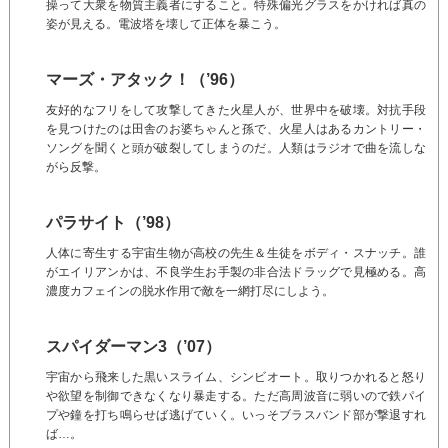
操って大衆を物質主義者にすること。特殊偏光グラスをかければ真の
姿が見える。電波塔を壊して正体を暴こう。
マーズ・アタック！（’96）
友好的なフリをして攻撃してきた火星人が、世界中を破壊。対抗手段
を見つけたのは田舎のお婆ちゃんと孫で、火星人はあるカントリー・
ソングを聞くと頭が破裂してしまうのだ。人類はラジオで曲を流しな
がら反撃。
パラサイト（’98）
人体に寄生する宇宙生物が高校の先生＆生徒をボディ・スナッチ。誰
がエイリアンかは、不良学生お手製の非合法ドラッグで見極める。高
濃度カフェインの脱水作用で敵を一網打尽にしよう。
スパイダーマン3（’07）
宇宙から飛来した黒いスライム、シンビオート。取りつかれると怒り
や欲望を制御できなくなり暴走する。ただ高周波音に弱いので鉄パイ
プや鐘を打ち鳴らせば逃げていく。いっそブラスバンド部が撃退すれ
ば…。