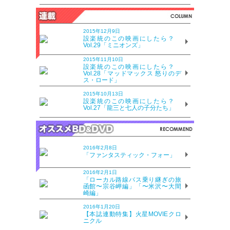
2015年12月9日
設楽統のこの映画にしたら？
Vol.29「ミニオンズ」
2015年11月10日
設楽統のこの映画にしたら？
Vol.28「マッドマックス 怒りのデ
ス・ロード」
2015年10月13日
設楽統のこの映画にしたら？
Vol.27「龍三と七人の子分たち」
2016年2月8日
「ファンタスティック・フォー」
2016年2月1日
「ローカル路線バス乗り継ぎの旅
函館〜宗谷岬編」「〜米沢〜大間
崎編」
2016年1月20日
【本誌連動特集】火星MOVIEクロ
ニクル