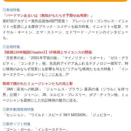
◎巻頭特集
「バードマンあるいは（無知がもたらす予期せぬ奇跡）」
第87回アカデミー賞作品賞他4部門受賞！ アレハンドロ・ゴンサレス・イニャ
リトゥ監督による傑作ブラック・コメディを総力特集。イニャリトゥ監督、マ
イケル・キートン、エマ・ストーン、エドワード・ノートンのインタビュー
も。
◎企画特集
【映画120年物語Chapter2】SF映画とサイエンスの関係
「月世界の女」「2001年宇宙の旅」「マイノリティ・リポート」「ゼロ・グラ
ビティ」「コンタクト」他、先見的アイデアあふれるテクノロジー描写で、時
に映画のみならず現実にも影響を与えた“リアル”な映画たちを大特集！ 「イン
ターステラー」のルーツもここにある…!?
映画で描かれたミュージシャンたちの光と影
「JIMI：栄光への軌跡」「ジェームス・ブラウン 最高の魂（ソウル）を持つ
男」公開！ ジミヘン、JB、エルビス・プレスリー、ボブ・ディラン他、ミュ
ージシャンを題材にした伝記映画の魅力に迫る。
◎新作劇場映画特集
「セッション」「ワイルド・スピード SKY MISSION」「ジュピター」
◎新作ソフト特集
「ゴーン・ガール」「インターステラー」