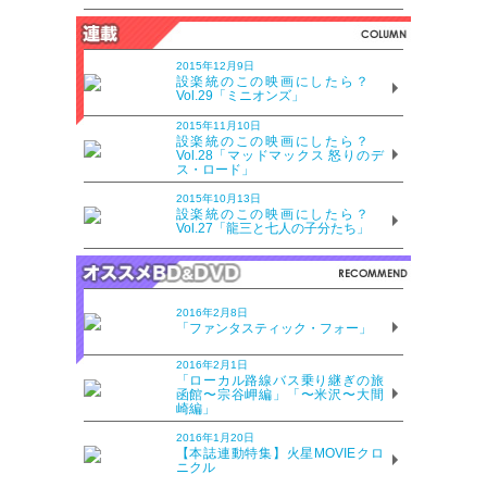
2015年12月9日
設楽統のこの映画にしたら？
Vol.29「ミニオンズ」
2015年11月10日
設楽統のこの映画にしたら？
Vol.28「マッドマックス 怒りのデ
ス・ロード」
2015年10月13日
設楽統のこの映画にしたら？
Vol.27「龍三と七人の子分たち」
2016年2月8日
「ファンタスティック・フォー」
2016年2月1日
「ローカル路線バス乗り継ぎの旅
函館〜宗谷岬編」「〜米沢〜大間
崎編」
2016年1月20日
【本誌連動特集】火星MOVIEクロ
ニクル