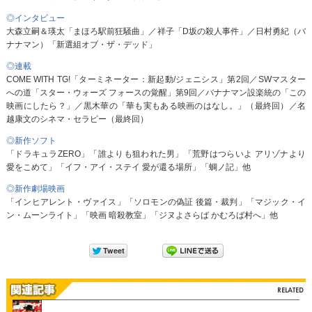
◎インタビュー
大森立嗣＆瑛太「まほろ駅前狂騒曲」／祥子「D坂の殺人事件」／日村勇紀（バ
ナナマン）「新選組オブ・ザ・デッド」
◎連載
COME WITH TG!「ターミネーター：新起動/ジェニシス」第2回／SWマスター
への道「スター・ウォーズ フォースの覚醒」第9回／バナナマン設楽統の「この
映画にしたら？」／黒木華の「華も実もある映画のはなし。」（最終回）／名
越康文のシネマ・セラピー（最終回）
◎新作ソフト
「ドラキュラZERO」「誰よりも狙われた男」「荒野はつらいよ アリゾナより
愛をこめて」「イフ・アイ・ステイ 愛が還る場所」「蜩ノ記」他
◎新作劇場映画
「インヒアレント・ヴァイス」「ソロモンの偽証 後篇・裁判」「マジック・イ
ン・ムーンライト」「映画 暗殺教室」「ジヌよさらば かむろば村へ」他