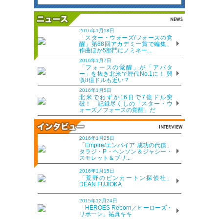
2016年1月18日
「スター・ウォーズ/フォースの覚
醒」第88回アカデミー賞で編集、
作曲ほか5部門にノミネー...
2016年1月7日
「フォースの覚醒」が「アバタ
ー」を抜き北米で歴代No.1に！ 興
収8億ドルも近い？
2016年1月5日
北米でわずか16日で7億ドル突
破！ 記録尽くしの「スター・ウ
ォーズ／フォースの覚醒」だ
2016年1月25日
「Empire/エンパイア 成功の代償」
タラジ・P・ヘンソン＆ジャシー・
スモレット＆ブリ...
2016年1月15日
「荒野のピンカートン探偵社」
DEAN FUJIOKA
2015年12月24日
「HEROES Reborn／ヒーローズ・
リボーン」祐真キキ