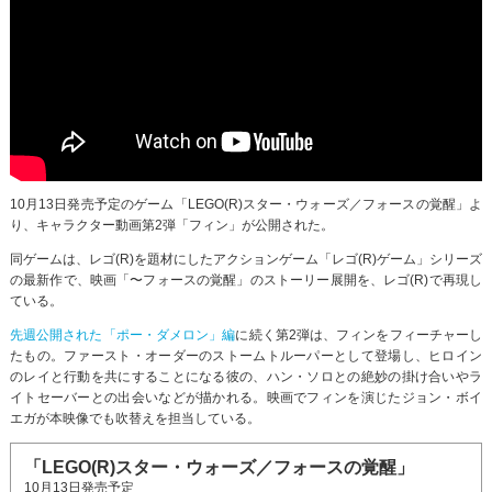
10月13日発売予定のゲーム「LEGO(R)スター・ウォーズ／フォースの覚醒」よ
り、キャラクター動画第2弾「フィン」が公開された。
同ゲームは、レゴ(R)を題材にしたアクションゲーム「レゴ(R)ゲーム」シリーズ
の最新作で、映画「〜フォースの覚醒」のストーリー展開を、レゴ(R)で再現し
ている。
先週公開された「ポー・ダメロン」編
に続く第2弾は、フィンをフィーチャーし
たもの。ファースト・オーダーのストームトルーパーとして登場し、ヒロイン
のレイと行動を共にすることになる彼の、ハン・ソロとの絶妙の掛け合いやラ
イトセーバーとの出会いなどが描かれる。映画でフィンを演じたジョン・ボイ
エガが本映像でも吹替えを担当している。
「LEGO(R)スター・ウォーズ／フォースの覚醒」
10月13日発売予定