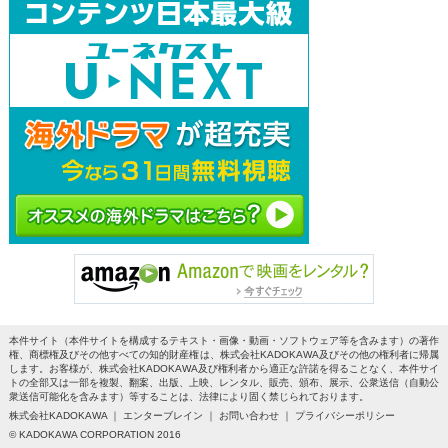
本件サイト（本件サイトを構成するテキスト・画像・動画・ソフトウェア等を含みます）の著作
権、商標権及びその他すべての知的財産権は、株式会社KADOKAWA及びその他の権利者に帰属
します。お客様が、株式会社KADOKAWA及び権利者から適正な許諾を得ることなく、本件サイ
トの全部又は一部を複製、翻案、出版、上映、レンタル、販売、頒布、展示、公衆送信（自動公
衆送信可能化を含みます）等することは、法律により固く禁じられております。
株式会社KADOKAWA ｜ エンターブレイン ｜ お問い合わせ ｜ プライバシーポリシー
© KADOKAWA CORPORATION 2016