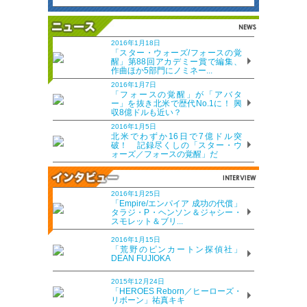
2016年1月18日
「スター・ウォーズ/フォースの覚
醒」第88回アカデミー賞で編集、
作曲ほか5部門にノミネー...
2016年1月7日
「フォースの覚醒」が「アバタ
ー」を抜き北米で歴代No.1に！ 興
収8億ドルも近い？
2016年1月5日
北米でわずか16日で7億ドル突
破！ 記録尽くしの「スター・ウ
ォーズ／フォースの覚醒」だ
2016年1月25日
「Empire/エンパイア 成功の代償」
タラジ・P・ヘンソン＆ジャシー・
スモレット＆ブリ...
2016年1月15日
「荒野のピンカートン探偵社」
DEAN FUJIOKA
2015年12月24日
「HEROES Reborn／ヒーローズ・
リボーン」祐真キキ