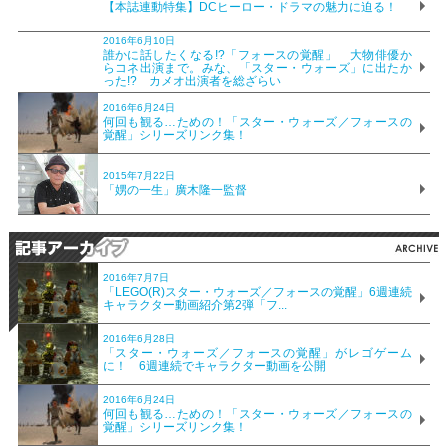
【本誌連動特集】DCヒーロー・ドラマの魅力に迫る！
2016年6月10日
誰かに話したくなる!?「フォースの覚醒」 大物俳優か
らコネ出演まで。みな、「スター・ウォーズ」に出たか
った!? カメオ出演者を総ざらい
2016年6月24日
何回も観る…ための！「スター・ウォーズ／フォースの
覚醒」シリーズリンク集！
2015年7月22日
「娚の一生」廣木隆一監督
2016年7月7日
「LEGO(R)スター・ウォーズ／フォースの覚醒」6週連続
キャラクター動画紹介第2弾「フ...
2016年6月28日
「スター・ウォーズ／フォースの覚醒」がレゴゲーム
に！ 6週連続でキャラクター動画を公開
2016年6月24日
何回も観る…ための！「スター・ウォーズ／フォースの
覚醒」シリーズリンク集！