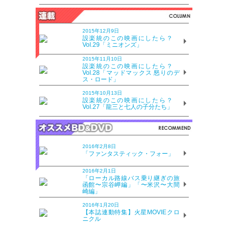
2015年12月9日
設楽統のこの映画にしたら？
Vol.29「ミニオンズ」
2015年11月10日
設楽統のこの映画にしたら？
Vol.28「マッドマックス 怒りのデ
ス・ロード」
2015年10月13日
設楽統のこの映画にしたら？
Vol.27「龍三と七人の子分たち」
2016年2月8日
「ファンタスティック・フォー」
2016年2月1日
「ローカル路線バス乗り継ぎの旅
函館〜宗谷岬編」「〜米沢〜大間
崎編」
2016年1月20日
【本誌連動特集】火星MOVIEクロ
ニクル