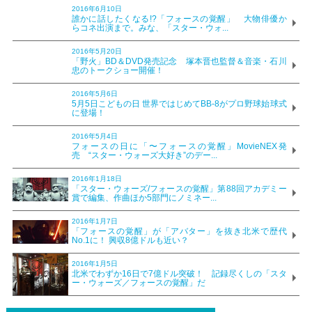
2016年6月10日
誰かに話したくなる!?「フォースの覚醒」 大物俳優か
らコネ出演まで。みな、「スター・ウォ...
2016年5月20日
「野火」BD＆DVD発売記念 塚本晋也監督＆音楽・石川
忠のトークショー開催！
2016年5月6日
5月5日こどもの日 世界ではじめてBB-8がプロ野球始球式
に登場！
2016年5月4日
フォースの日に「〜フォースの覚醒」MovieNEX発
売 “スター・ウォーズ大好き”のデー...
2016年1月18日
「スター・ウォーズ/フォースの覚醒」第88回アカデミー
賞で編集、作曲ほか5部門にノミネー...
2016年1月7日
「フォースの覚醒」が「アバター」を抜き北米で歴代
No.1に！ 興収8億ドルも近い？
2016年1月5日
北米でわずか16日で7億ドル突破！ 記録尽くしの「スタ
ー・ウォーズ／フォースの覚醒」だ