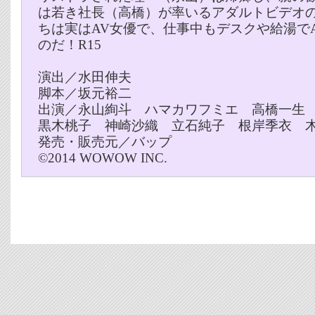
は若き社長（高橋）が率いるアダルトビデオの
ちは実はAV女優で、仕事中もデスクや給湯で
のだ！R15
演出／水田伸夫
脚本／坂元裕二
出演／永山絢斗 ハマカワフミエ 高橋一生
黒木桃子 神崎沙織 立石純子 根岸季衣 
発売・販売元／バップ
©2014 WOWOW INC.