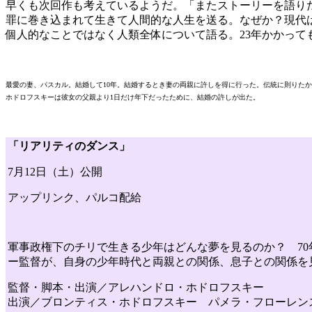
早くも次回作も考えているようだ。「またストーリーを語り
罪に巻き込まれて生きて人間的な人生を送る。なぜか？現代
個人的なことではなく人類全体について語る。23年かかっ
最愛の妻、パスカル。結婚して10年。結婚するとき妻の両親に許しを得に行った。伝統に則りた
ホドロフスキーは彼女の父親より1日だけ年下だったために、結婚の許しが出た。
「リアリティのダンス」
7月12日（土）公開
アップリンク、パルコ配給
軍事政権下のチリで生きる少年はどんな夢を見るのか？ 7
ー監督が、自身の少年時代と両親との関係、息子との関係を
監督・脚本・出演／アレハンドロ・ホドロフスキー
出演／ブロンティス・ホドロフスキー パメラ・フローレン