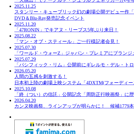
「大脱出」でアーノルド・シュワルツェネッガーが(今年
2025.11.25
スタンリー・キューブリック幻の劇場公開デビュー作「
DVD＆Blu-Ray発売記念イベント
2025.11.20
「47RONIN」でキアヌ・リーブス5年ぶり来日！
2025.08.22
「マン・オブ・スティール」ご一行様記者会見！
2025.07.30
「ワールド・ウォーZ」ジャパン・プレミアにブランジ
2025.07.29
「パシフィック・リム」公開前にギレルモ・デル・トロ
2026.05.20
人間の五感を刺激する！
日本初上陸の劇場上映システム「4DXTM(フォーディー
2025.10.08
「終（つい）の信託」公開記念「周防正行映画祭」に歴
2026.04.20
カンヌ映画祭、ラインアップが明らかに！ 候補1779