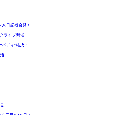
フ来日記者会見！
クライブ開催!!
バディ”結成!?
復活！
見