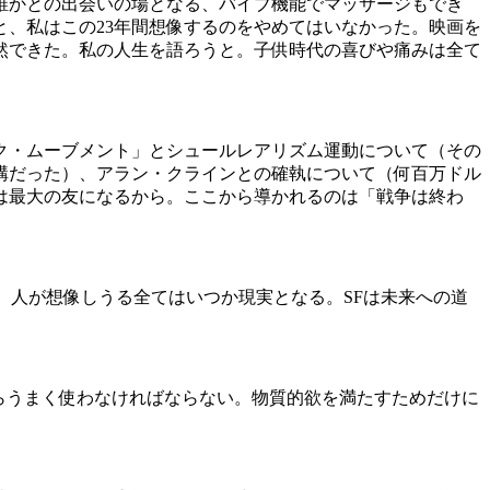
誰かとの出会いの場となる、バイブ機能でマッサージもでき
、私はこの23年間想像するのをやめてはいなかった。映画を
然できた。私の人生を語ろうと。子供時代の喜びや痛みは全て
ク・ムーブメント」とシュールレアリズム運動について（その
構だった）、アラン・クラインとの確執について（何百万ドル
は最大の友になるから。ここから導かれるのは「戦争は終わ
。人が想像しうる全てはいつか現実となる。SFは未来への道
らうまく使わなければならない。物質的欲を満たすためだけに