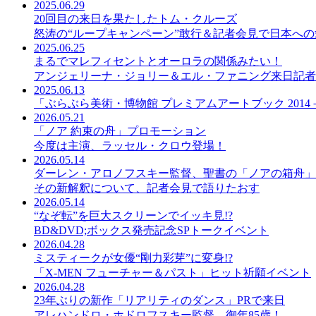
2025.06.29
20回目の来日を果たしたトム・クルーズ
怒涛の“ループキャンペーン”敢行＆記者会見で日本へ
2025.06.25
まるでマレフィセントとオーロラの関係みたい！
アンジェリーナ・ジョリー＆エル・ファニング来日記者
2025.06.13
「ぶらぶら美術・博物館 プレミアムアートブック 2014－
2026.05.21
「ノア 約束の舟」プロモーション
今度は主演、ラッセル・クロウ登場！
2026.05.14
ダーレン・アロノフスキー監督、聖書の「ノアの箱舟」
その新解釈について、記者会見で語りたおす
2026.05.14
“なぞ転”を巨大スクリーンでイッキ見!?
BD&DVD;ボックス発売記念SPトークイベント
2026.04.28
ミスティークが女優“剛力彩芽”に変身!?
「X-MEN フューチャー＆パスト」ヒット祈願イベント
2026.04.28
23年ぶりの新作「リアリティのダンス」PRで来日
アレハンドロ・ホドロフスキー監督、御年85歳！