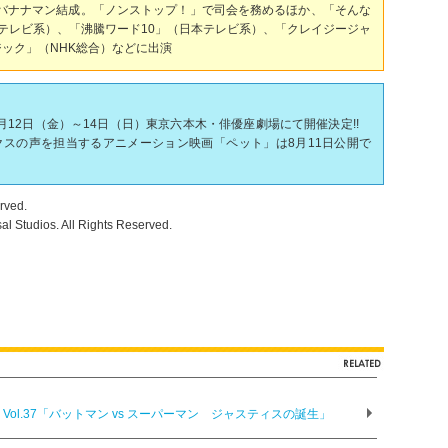
紀とバナナマン結成。「ノンストップ！」で司会を務めるほか、「そんな
テレビ系）、「沸騰ワード10」（日本テレビ系）、「クレイジージャ
ジック」（NHK総合）などに出演
生意気」が8月12日（金）～14日（日）東京六本木・俳優座劇場にて開催決定!!
スの声を担当するアニメーション映画「ペット」は8月11日公開で
rved.
l Studios. All Rights Reserved.
ol.37「バットマン vs スーパーマン ジャスティスの誕生」