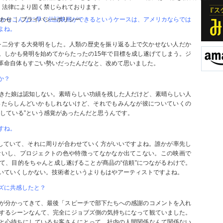
、法律により固く禁じられております。
でからこんなに早く伝記映画ができるというケースは、アメリカならでは
合わせ ｜ プライバシーポリシー
よね。
を二分する大発明をした。人類の歴史を振り返る上で欠かせない人だか
。しかも発明を始めてからたったの15年で目標を成し遂げてしまう。ジ
T革命自体もすごい勢いだったんだなと、改めて思いました。
か？
きた娘は認知しない。素晴らしい功績を残した人だけど、素晴らしい人
ったらしんどいかもしれないけど、それでもみんなが彼についていくの
かしている”という感覚があったんだと思うんです。
すね。
していて、それに周りが合わせていく方がいいですよね。誰かが率先し
ないし、プロジェクトの色や特徴ってなかなか出てこない。この映画で
て、目的をちゃんと成し遂げることが商品の“信頼”につながるわけで。
いていくしかない。技術者というよりもはやアーティストですよね。
ズに共感したと？
が分かってきて、最後「スピーチで部下たちへの感謝のコメントを入れ
するシーンなんて、完全にジョブズ側の気持ちになって観ていました。
と心待ちにしているお客さんにとって、社内の人間関係なんて関係ない