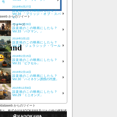
号
2016年4月27日
設楽統のこの映画にしたら？
Vol.34 「ブリッジ・オブ・スパ
ataweb からのツイート
イ」
2016年3月29日
設楽統のこの映画にしたら？
Vol.33「バクマン。」
2016年3月1日
設楽統のこの映画にしたら？
Vol.32「ジュラシック・ワール
ド」
2016年2月15日
設楽統のこの映画にしたら？
Vol.31「ピクセル」
2016年2月14日
設楽統のこの映画にしたら？
Vol.30「ハイネケン誘拐の代償」
2015年12月9日
設楽統のこの映画にしたら？
Vol.29「ミニオンズ」
ddataweb からのツイート
、株式会社KADOKAWA及びその他の権利者
出版、上映、レンタル、販売、頒布、展示、公衆