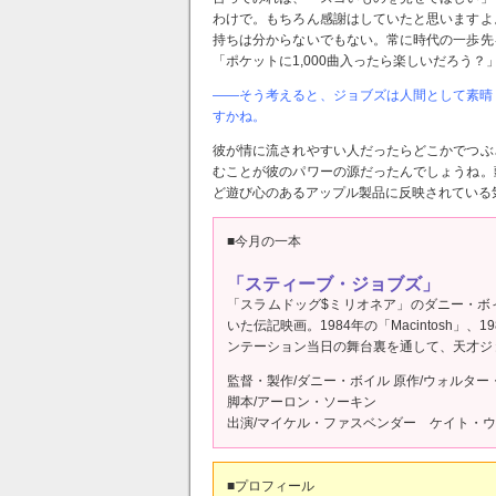
わけで。もちろん感謝はしていたと思いますよ
持ちは分からないでもない。常に時代の一歩先
「ポケットに1,000曲入ったら楽しいだろう
――そう考えると、ジョブズは人間として素晴
すかね。
彼が情に流されやすい人だったらどこかでつぶ
むことが彼のパワーの源だったんでしょうね。
ど遊び心のあるアップル製品に反映されている
■今月の一本
「スティーブ・ジョブズ」
「スラムドッグ$ミリオネア」のダニー・ボ
いた伝記映画。1984年の「Macintosh」、1
ンテーション当日の舞台裏を通して、天才ジ
監督・製作/ダニー・ボイル 原作/ウォルタ
脚本/アーロン・ソーキン
出演/マイケル・ファスベンダー ケイト・ウ
■プロフィール