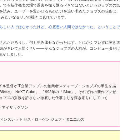
。でも新作発表の場で過去を振り返るべきではないというジョブズの気
を読み、ユーザーを驚かせるものだけを追い求めたジョブズの信条は、
？」みたいなセリフの端々に表れています。
らしい人ではなかったけど、心底悪い人間ではなかった、ということで
されただろうし、何も生み出せなかったはず。とにかくブレずに突き進
頭がキレて人間くさい――そんなジョブズの人柄が、コンピュータだけ
気がしました。
イル監督がIT企業アップルの創業者スティーブ・ジョブズの半生を描
988年の「NeXT Cube」、1998年の「iMac」、それぞれの新作プレゼ
ョブズの妥協を許さない徹底した仕事ぶりを浮き彫りにしていく
ー・アイザックソン
ィンスレット セス・ローゲン ジェフ・ダニエルズ