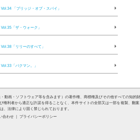
ol.34 「ブリッジ・オブ・スパイ」
ol.35「ザ・ウォーク」
ol.38「リリーのすべて」
ol.33「バクマン。」
・動画・ソフトウェア等を含みます）の著作権、商標権及びその他すべての知的財産
A及び権利者から適正な許諾を得ることなく、本件サイトの全部又は一部を複製、翻
は、法律により固く禁じられております。
問い合わせ ｜ プライバシーポリシー