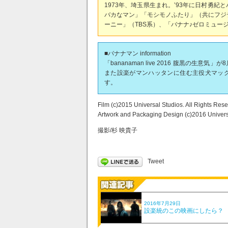
1973年、埼玉県生まれ。’93年に日村勇
バカなマン」「モシモノふたり」（共にフジ
ーニー」（TBS系）、「バナナ♪ゼロミュー
■バナナマン information
「bananaman live 2016 腹黒の
また設楽がマンハッタンに住む主役犬マック
す。
Film (c)2015 Universal Studios. All Rights Rese
Artwork and Packaging Design (c)2016 Universa
撮影/杉 映貴子
Tweet
2016年7月29日
設楽統のこの映画にしたら？ V