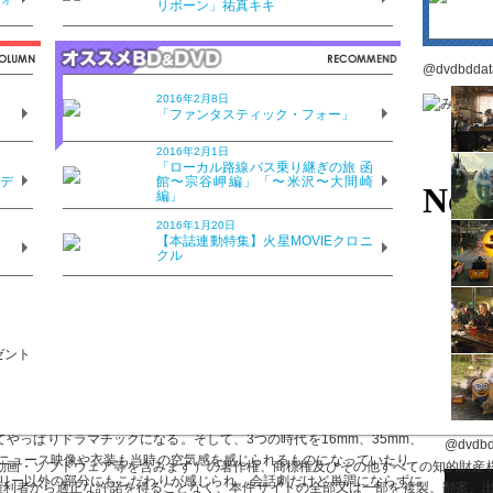
リボーン」祐真キキ
。劇中に出てくるiMacも買ったことがあります。といっても、パソコンはそん
価格で形もかわいくて、当時、若い人だけじゃなくて主婦にも人気でした
@dvdbdd
ィーブ・ジョブズと僕の人生が交差した！」とアガりましたよ。観る前
2016年2月8日
？
イメージでしたが、このシーンでジョブズという存在がぐっと身近になり
「ファンタスティック・フォー」
2016年2月1日
？
「ローカル路線バス乗り継ぎの旅 函
のデ
館〜宗谷岬編」「〜米沢〜大間崎
編」
たんだ!?」ってこと。というのも、それまでのジョブズって、実際の映
んです。でも映画を観て驚きました。最初から最後までずーっと怒って
2016年1月20日
感じで……観終わった後はちょっとぐったりしちゃいました（笑）。
？
【本誌連動特集】火星MOVIEクロニ
クル
スベンダー。200ページもの台本をものにするため、7週間ものリハー
もうひとり芝居の舞台を観ている感じで。15年にわたってだんだん年齢
ー・ボイル。映像や音楽にこだわる監督としても有名です。
ばっさりカットし、会見前の舞台裏だけで構成されていること。潔い！
てやっぱりドラマチックになる。そして、3つの時代を16mm、35mm、
@dvdb
ニュース映像や衣装も当時の空気感を感じられるものになっていたり、
画・ソフトウェア等を含みます）の著作権、商標権及びその他すべての知的財産権は
リー以外の部分にもこだわりが感じられ、会話劇だけど単調にならずに
び権利者から適正な許諾を得ることなく、本件サイトの全部又は一部を複製、翻案、