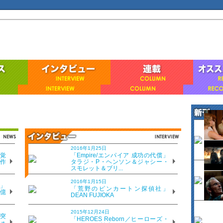
ら？ Vol.36「スティーブ・ジョ
2016年1月25日
覚
「Empire/エンパイア 成功の代償」
、作
タラジ・P・ヘンソン＆ジャシー・
スモレット＆ブリ...
2016年1月15日
」
「荒野のピンカートン探偵社」
8億
DEAN FUJIOKA
2015年12月24日
突
「HEROES Reborn／ヒーローズ・
いただきました。まず最初に、設楽さんご自身はアップルユーザーです
ォ