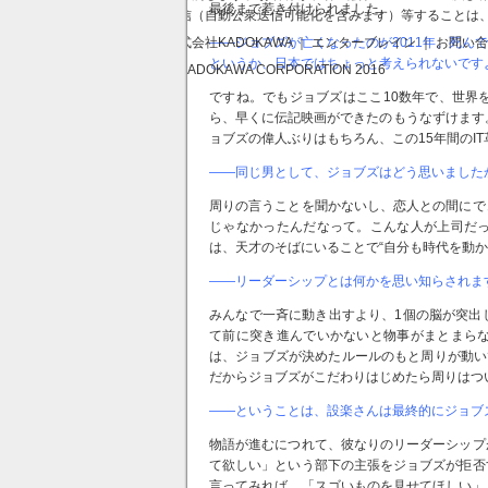
最後まで惹き付けられました。
送信（自動公衆送信可能化を含みます）等することは
――ジョブズが亡くなったのが2011年。死ん
株式会社KADOKAWA ｜ エンターブレイン ｜ お問い
というか、日本ではちょっと考えられないです
© KADOKAWA CORPORATION 2016
ですね。でもジョブズはここ10数年で、世界
ら、早くに伝記映画ができたのもうなずけます
ョブズの偉人ぶりはもちろん、この15年間のI
――同じ男として、ジョブズはどう思いました
周りの言うことを聞かないし、恋人との間にで
じゃなかったんだなって。こんな人が上司だ
は、天才のそばにいることで“自分も時代を動
――リーダーシップとは何かを思い知らされま
みんなで一斉に動き出すより、1個の脳が突出
て前に突き進んでいかないと物事がまとまら
は、ジョブズが決めたルールのもと周りが動い
だからジョブズがこだわりはじめたら周りはつ
――ということは、設楽さんは最終的にジョブ
物語が進むにつれて、彼なりのリーダーシップ
て欲しい」という部下の主張をジョブズが拒否
言ってみれば、「スゴいものを見せてほしい」