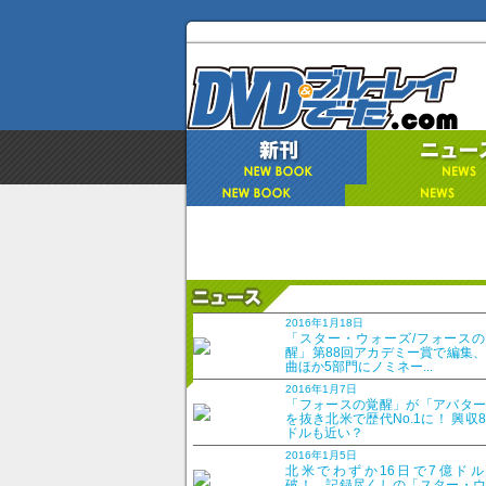
設楽統のこの映画にした
2016年1月18日
ブズ」
「スター・ウォーズ/フォースの
醒」第88回アカデミー賞で編集
曲ほか5部門にノミネー...
2016年6月30日
2016年1月7日
「フォースの覚醒」が「アバター
を抜き北米で歴代No.1に！ 興収
ドルも近い？
IT界のカリスマの人間力とは…!?
2016年1月5日
北米でわずか16日で7億ドル
――今回は「スティーブ・ジョブズ」を選んで
破！ 記録尽くしの「スター・ウ