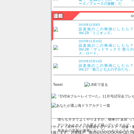
か？
ーズ／フォースの覚醒」だ
iPhone、iPad、iPodは持っていますよ
なには使いこなせないんですけど。iMacは低
よね。だからiMacの発表会シーンは「ステ
2015年12月9日
設楽統のこの映画にしたら
は“あまりよく知らない偉人の映画”みたいな
Vol.29「ミニオンズ」
ました。
2015年11月10日
――観ての率直な感想は？
設楽統のこの映画にしたら
Vol.28「マッドマックス 怒り
ス・ロード」
第一印象は「ジョブズってこんなに怒る人だっ
像を見る限り、温和で物静かな人だと思ってた
2015年10月13日
るんですよ。しかもジワジワ相手を追いつめる
設楽統のこの映画にしたら
Vol.27「龍三と七人の子分たち」
――ジョブズを演じているのは、マイケル・ファ
サルを行なったそうです。
Tweet
でしょうね〜！ 圧倒的なセリフ量でしたし。
を重ねていく感じとか、役作りも見事でした。
――監督は「トレインスポッティング」のダニ
良い意味で裏切られたのは、肝心の発表会は
僕らもネタでよくやりますが、物事の“直前”っ
デジタルとカメラを変えて撮っているそうで。
本件サイト（本件サイトを構成するテキスト・画像・動
発表会の楽屋が豪華になっていったりとストー
に帰属します。お客様が、株式会社KADOKAWA及