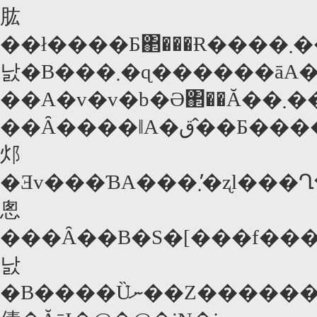
肱
��ł����Ƃ΂���Ɍ����܂���...�B�����Ɩ{���̎E�����ł�(��������������ƂȂ�����)�������܂Ŗ��C���Ȓj�͂��Ȃ����
낤�B���܂�ɋ������āA���m�����炠
��A�v�v�b�Ə΂��Ă��܂���ʂ��B�����ĂȂ����킩
��Ȃ����ǁA�ق�̂�Ƃ����F�C�������Ă��܂����B�u�C���Ԗ��v�̎�l���Ɠ����o�D�������Ă��
邩
�Ǝv���ƁA���܂�̕ʐl���Ղ�Ɂu�X�S���I�v�Ƃ��������
悤
���Ȃ��B�S�[���f���E�O���[
낤
�B����Ȕނ̉��Z�������ł������������l�́A2�����̎��ʉ�y�[�W�iP153�j�ŏЉ�Ă���̂ŁA���Љ��