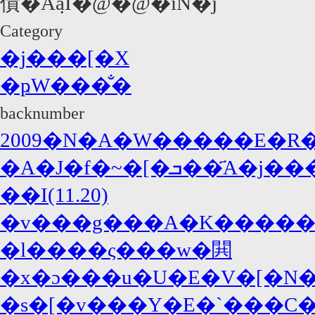
債�Ă݂āI�@�@�iN�j
Category
�j���[�X
�ҏW���̐�
backnumber
�A�J�f�~�[�ܒ��҃A�j������̃G���g���[14�쌈
��I(11.20)
�v���g���A�K�����
�l����ς���w�閧
�x�ɔ���u�U�E�V�[�N���
�s�[�v���Y�E�`���C�X