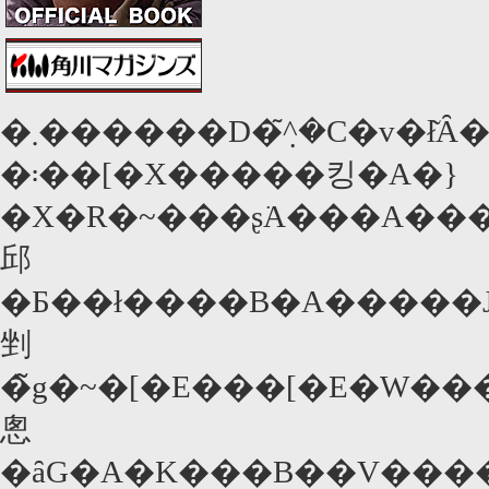
�܂������D�݂̃^�C�v�ł
�܃��[�X�����킹�A�}
�X�R�~���ʂ͘A���A��
邱
�Ƃ��ł����B�A�����J�����𕑑�ɁA���R������������j�A�E���
剉
�̃g�~�[�E���[�E�W���[���Y�
悤
�ȃG�A�K���B��V�������