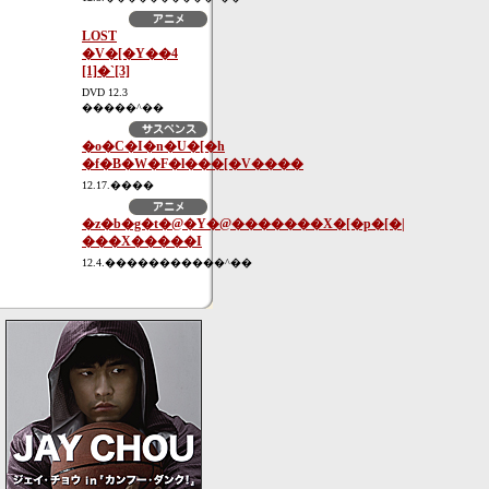
LOST
�V�[�Y��4
[1]�`[3]
DVD 12.3
�����^��
�o�C�I�n�U�[�h
�f�B�W�F�l���[�V����
12.17.����
�z�b�g�t�@�Y�@�������X�[�p�[�|
���X�����I
12.4.�����������^��