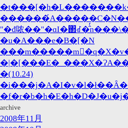
�t���[�h�L�������
������́A�����C�N���
"�đ哝��"�ɑI�΂ꂽ�̂̓n���\�
�u�A���e�B�[�N
���m�����m�َq�X�v�u
�|�[���E�_���X�ɁA
�(10.24)
�i���j�A�I�v�l�ł��Ȃ��
archive
2008年11月