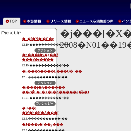
�j���[�X
�_�[�N�i�C�g
2008�N01��1
12.10.�����������^��
�n���i�v�g��3
���ꂽ�c��̔��
12.19.�����������^��
�h���S����L���O�_��
12.5.�����������^��
�i���j�A������
��2�́F�J�X�s�A�����q�̊p�J
11.21.�����������^��
�U��}
�W�b�N�A���[
12.3.�����������^��
�J���t�[��p���_
12.5.����������^��