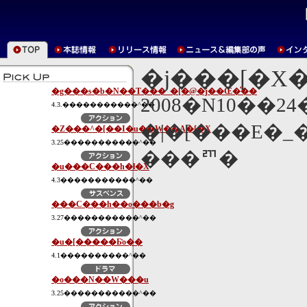
�j���[�X
�g���s�b�N��T���_�[�@�j��Œ�̍��
2008�N10��2
4.3.�����������^��
�|�[���E�
�Z���^�[��I�u��W��A�[�X
3.25�����������^��
���ꥥ�
�u���C���h�l�X
4.3�����������^��
���C���h��o���b�g
3.27�����������^��
�u�[�����Ƃ̎o��
4.1����������^��
�o���N��W���u
3.25�����������^��