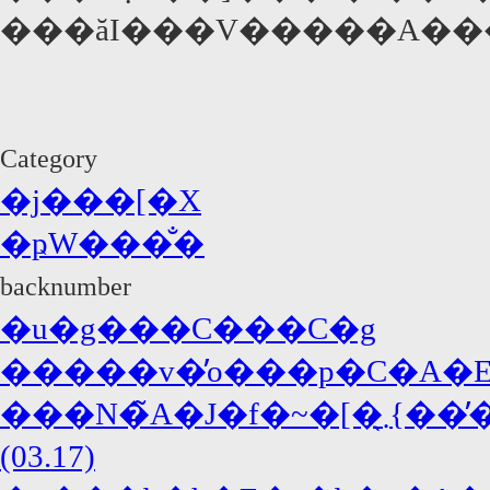
���ăI���V�����A���
Category
�j���[�X
�ҏW���̐�
backnumber
�u�g���C���C�g
�����v�̓o���p�C�A�E�
���N�̃A�J�f�~�[�܂̖{���̓W���j�[�E�f�b�v�A�΍R�̓f�B�J�v���I!?
(03.17)