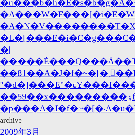
�u���b�h�E�s�b�g�A�
�A���W�F���[�i�E�W
�A�N�V��������T�X�y�
�L�[���E�i�C�g���C�A
�|
�����Ė���Q���Ȃ��T�
��81��A�J�f�~
"�d�]���E"�ɕY���f���
�p���
archive
2009年3月