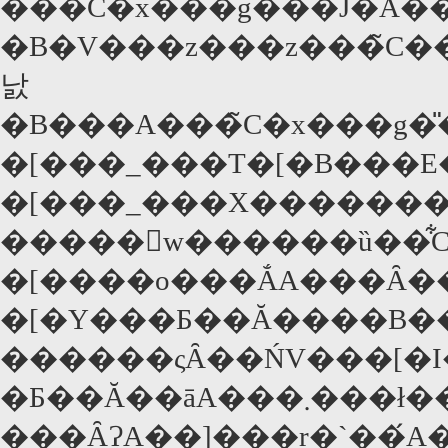
���C�x���g���J�Â�
�B�V���z���z���̃C
낤
�B���A���̃C�x���g�̎�ނɍs���܂��āA�����������̂��A�C����������A�ł͂Ȃ
�[���_���T�[�B���E�
�[���_���X�������Ƃ����āA�኱
�����񓹐w������ȕ��͋C�������̂ł�
�[����o���ẮA���Ȃ�
�[�Y���Ƃ��Ă����B���S�ɃA�
������ςȂ��ŃV���[�͏
�Ƃ��Ă��āA��
���Ȃ݂ɁA��]���r�`��́A