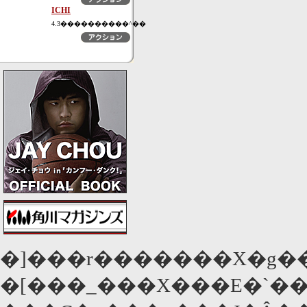
ICHI
4.3����������^��
�]���r�������X�g���b�p�[���A���f
�[���_���X���E�`��