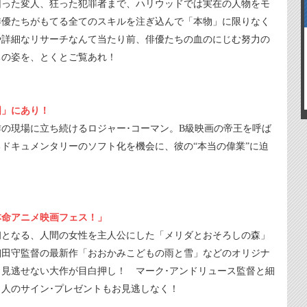
困った変人、狂った犯罪者まで、ハリウッドでは実在の人物をモ
俳優たちがもてる全てのスキルを注ぎ込んで「本物」に限りなく
や詳細なリサーチなんて当たり前、俳優たちの血のにじむ努力の
ちの姿を、とくとご覧あれ！
国」にあり！
作の現場に立ち続けるロジャー･コーマン。B級映画の帝王を呼ば
ドキュメンタリーのソフト化を機会に、彼の“本当の偉業”に迫
「本命アニメ映画フェス！」
初となる、人間の女性を主人公にした「メリダとおそろしの森」
細田守監督の最新作「おおかみこどもの雨と雪」などのオリジナ
見逃せない大作が目白押し！ マーク･アンドリュース監督と細
人のサイン･プレゼントもお見逃しなく！