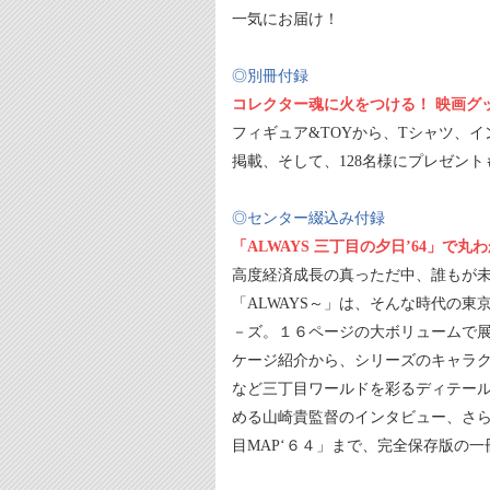
一気にお届け！
◎別冊付録
コレクター魂に火をつける！ 映画グッズ
フィギュア&TOYから、Tシャツ、
掲載、そして、128名様にプレゼント
◎センター綴込み付録
「ALWAYS 三丁目の夕日’64」で
高度経済成長の真っただ中、誰もが
「ALWAYS～」は、そんな時代の
－ズ。１６ページの大ボリュームで展
ケージ紹介から、シリーズのキャラ
など三丁目ワールドを彩るディテール
める山崎貴監督のインタビュー、さら
目MAP‘６４」まで、完全保存版の一