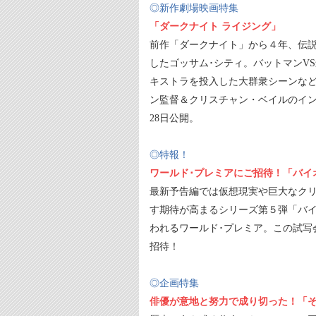
◎新作劇場映画特集
「ダークナイト ライジング」
前作「ダークナイト」から４年、伝説
したゴッサム･シティ。バットマンVS
キストラを投入した大群衆シーンな
ン監督＆クリスチャン・ベイルのイン
28日公開。
◎特報！
ワールド･プレミアにご招待！「バイ
最新予告編では仮想現実や巨大なク
す期待が高まるシリーズ第５弾「バ
われるワールド･プレミア。この試写会
招待！
◎企画特集
俳優が意地と努力で成り切った！「