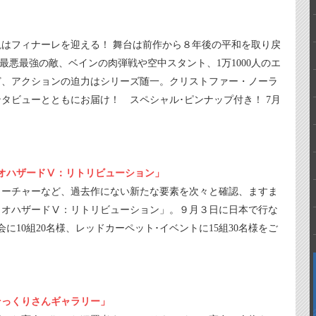
はフィナーレを迎える！ 舞台は前作から８年後の平和を取り戻
最悪最強の敵、ベインの肉弾戦や空中スタント、1万1000人のエ
ど、アクションの迫力はシリーズ随一。クリストファー・ノーラ
タビューとともにお届け！ スペシャル･ピンナップ付き！ 7月
オハザードⅤ：リトリビューション」
リーチャーなど、過去作にない新たな要素を次々と確認、ますま
イオハザードⅤ：リトリビューション」。９月３日に日本で行な
に10組20名様、レッドカーペット･イベントに15組30名様をご
そっくりさんギャラリー」