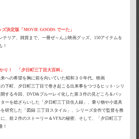
決定版「MOVIE GOODS でーた」
インテリア、雑貨まで、一冊ぜ～んぶ映画グッズ。150アイテムを
も！
丸わかり！ 「夕日町三丁目大百科」
未来への希望を胸に前を向いていた昭和３０年代。映画
東京の下町、夕日町三丁目で巻き起こる出来事をつづるヒット･シリ
開する今回、DVD&ブルーレイ化した第３作の見どころ＆パッ
クターを総ざらいした「夕日町三丁目住人録」、乗り物や小道具
を研究した「図録 三丁目スタイル」、シリーズ全作で監督を務
に、前２作のストーリー＆VFXの秘密、そして、「夕日町三丁
冊！