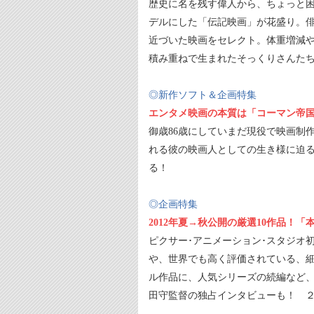
歴史に名を残す偉人から、ちょっと
デルにした「伝記映画」が花盛り。
近づいた映画をセレクト。体重増減
積み重ねで生まれたそっくりさんた
◎新作ソフト＆企画特集
エンタメ映画の本質は「コーマン帝
御歳86歳にしていまだ現役で映画制
れる彼の映画人としての生き様に迫る
る！
◎企画特集
2012年夏→秋公開の厳選10作品！
ピクサー･アニメーション･スタジオ
や、世界でも高く評価されている、
ル作品に、人気シリーズの続編など、
田守監督の独占インタビューも！ ２