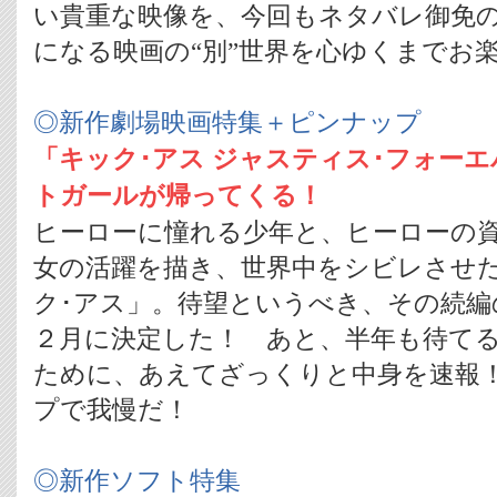
い貴重な映像を、今回もネタバレ御免
になる映画の“別”世界を心ゆくまでお
◎新作劇場映画特集＋ピンナップ
「キック･アス ジャスティス･フォー
トガールが帰ってくる！
ヒーローに憧れる少年と、ヒーローの
女の活躍を描き、世界中をシビレさせた2
ク･アス」。待望というべき、その続編の
２月に決定した！ あと、半年も待て
ために、あえてざっくりと中身を速報
プで我慢だ！
◎新作ソフト特集