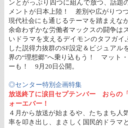
ンとがっぷり四つに組んで放つ、話題の
メントが日本上陸！ 差別や広がりつ
現代社会にも通じるテーマを踏まえな
余命わずかな労働者マックスの闘争は
いドラマを支えるデイモンのタフガイ
した説得力抜群のSF設定＆ビジュアル
界の“理想郷”へ乗り込もう！ マット
ーも！ 9月20日公開。
◎センター特別企画特集
放送終了に涙目セプテンバー おらの「
ォーエバー！
４月から放送が始まるや、たちまち人
率を叩き出し、まさしく国民的ドラマと