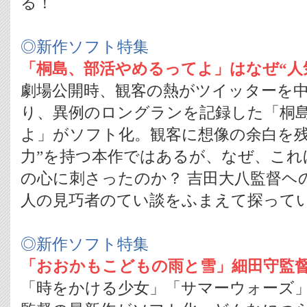
る！
◎新作ソフト特集
「桐島、部活やめるってよ」はなぜ“人
劇場公開時、観客の熱がツイッターを中
り、異例のロングランを記録した「桐
よ」がソフト化。観客に想像の余白を残
力”を持つ本作ではあるが、なぜ、これ
の心に刺さったのか？ 吉田大八監督ヘ
人の見巧者のてい談をふまえて探って
◎新作ソフト特集
「おおかもこどもの雨と雪」細田守監
「時をかける少女」「サマーウォーズ