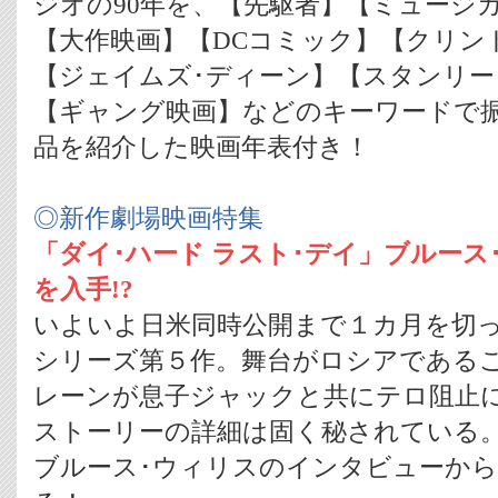
ジオの90年を、【先駆者】【ミュージ
【大作映画】【DCコミック】【クリン
【ジェイムズ･ディーン】【スタンリー
【ギャング映画】などのキーワードで振
品を紹介した映画年表付き！
◎新作劇場映画特集
「ダイ･ハード ラスト･デイ」ブルース
を入手!?
いよいよ日米同時公開まで１カ月を切っ
シリーズ第５作。舞台がロシアである
レーンが息子ジャックと共にテロ阻止
ストーリーの詳細は固く秘されている
ブルース･ウィリスのインタビューか