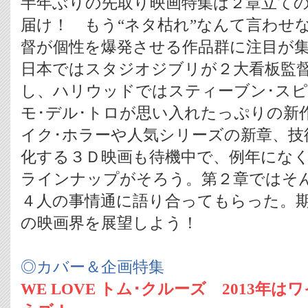
半年ぶりの先取り映画特集は２章立て
届け！ もう“ネタ枯れ”なんて言わせ
督が個性を爆発させる作品群に注目が集る
日本ではスタジオジブリが２大看板監
し、ハリウッドではスティーブン･ス
モ･デル･トロが思い入れたっぷりの新
イク･ホラーや人気シリーズの新章、技
化する３Ｄ映画も待機中で、例年にな
ラインナップがそろう。第２章ではそ
４人の事情通に語り合ってもらった。期待
の映画界を展望しよう！
◎カバー＆企画特集
WE LOVE トム･クルーズ 2013年