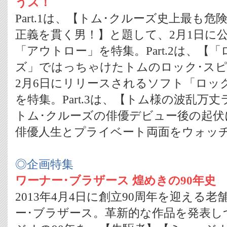
うズ！
Part.1は、【トム･クルーズ史上最も
正義を貫く男！】と題して、2月1日に
「アウトロー」を特集。Part.2は、【
ズ」ではっちゃけたトムのロック･ス
2月6日にリリースされるソフト「ロッ
を特集。Part.3は、【トム様の波乱万
トム･クルーズの俳優デビュー後の起伏
俳優人生とプライベート両面をウォッ
◎企画特集
ワーナー･ブラザース 煌めきの90年史
2013年4月4日に創立90周年を迎える
ー･ブラザース。革新的な作品を発表し