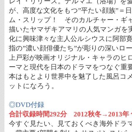
レイ・リリース。テルマエ（浴場）を
が、高度な文化をもつ”平たい顔族”＝
ム・スリップ！ そのカルチャー・ギ
描いたヤマザキアマリの人気マンガを
化に興味津々な主人公ルシウスに阿部
指の”濃い顔俳優たち”が彫りの深いロ
上戸彩が映画オリジナル・キャラのヒ
ーマと現代を日本のドラマをつなぐ重
本はもとより世界中を魅了した風呂コ
ットになろう。
◎DVD付録
合計収録時間292分 2012秋冬→2013年
今すぐ見たい、見ておくべき海外ドラマ