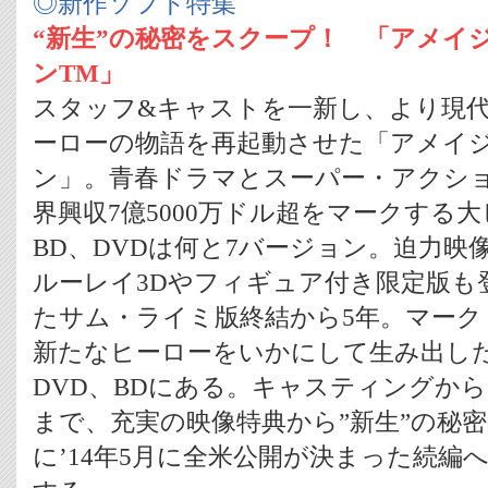
◎新作ソフト特集
“新生”の秘密をスクープ！ 「アメイ
ン
TM
」
スタッフ&キャストを一新し、より現
ーローの物語を再起動させた「アメイ
ン」。青春ドラマとスーパー・アクシ
界興収7億5000万ドル超をマークする
BD、DVDは何と7バージョン。迫力映
ルーレイ3Dやフィギュア付き限定版も
たサム・ライミ版終結から5年。マーク
新たなヒーローをいかにして生み出し
DVD、BDにある。キャスティングか
まで、充実の映像特典から”新生”の秘
に’14年5月に全米公開が決まった続編