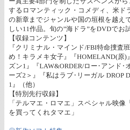
ー賞主要4部門を制したサスペンスから
するロマンティック・コメディ、米ド
の新章までジャンルや国の垣根を越え
しい11作品。旬の”海ドラ”をDVDでお
【収録コンテンツ】
『クリミナル・マインド/FBI特命捜査
め！キラメキ女子』『HOMELAND(原
ズン1』『LAW&ORDER/ロー･アン
ーズ2＞』『私はラブ･リーガル DROP DE
1』（他）
【特別先行収録】
「テルマエ・ロマエ」スペシャル映像
を買ってくれタマエ」