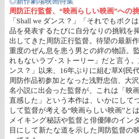
◎新作劇場映画特集
周防正行監督、“映画らしい映画”への
「Shall we ダンス？」「それでもボ
品を発表するたびに自分なりの挑戦を
出してきた周防正行監督。待望の最新
重度のぜん息を患う男との絆の物語。
れもないラブ･ストーリー」だと言う。主演は
ンス？」以来、16年ぶりに組む草刈民
周防作品初参加となった浅野忠信、大
名小説に出会った監督が、これは「映
直感した」という本作は、いかにして
して監督が考える“映画らしい映画”と
メイキング秘話や監督と俳優陣のイン
目にして新たな道を示した周防監督の