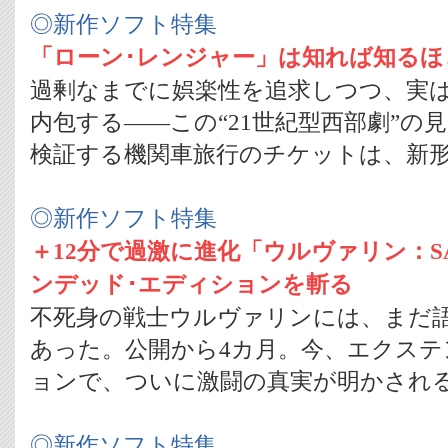
◎新作ソフト特集
「ローン･レンジャー」は知れば知る
過剰なまでに娯楽性を追求しつつ、実
内包する――この“21世紀型西部劇”の
検証する機関車旅行のチケットは、新形態、
◎新作ソフト特集
＋12分で過激に進化「ウルヴァリン：S
ンデッド･エディションを斬る
不死身の戦士ウルヴァリンには、まだ
あった。公開から4カ月。今、エクステ
ョンで、ついに激闘の真実が明かされ
◎新作ソフト特集