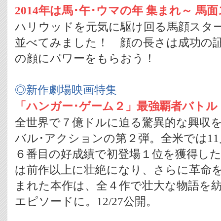
2014年は馬･午･ウマの年 集まれ～ 馬
ハリウッドを元気に駆け回る馬顔スタ
並べてみました！ 顔の長さは成功の証を
の顔にパワーをもらおう！
◎新作劇場映画特集
「ハンガー･ゲーム２」最強覇者バトル
全世界で７億ドルに迫る驚異的な興収
バル･アクションの第２弾。全米では1
６番目の好成績で初登場１位を獲得し
は前作以上に壮絶になり、さらに革命
まれた本作は、全４作で壮大な物語を紡
エピソードに。12/27公開。