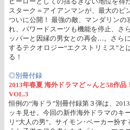
ヒーローとしての揺るぎない地位を得
スターク＝アイアンマンが、最大のピ
ついに公開！ 最強の敵、マンダリンの
れ、パワードスーツも機能を停止、さ
ッパーと因縁の男女との再会…。さら
するテクオロジー“エクストリミス”と
る！
◎別冊付録
2013年春夏 海外ドラマど～んと58作
VOL.3
恒例の“海ドラ”別冊付録第３弾は、201
ッキ見せ。今回の新作海外ドラマのキ
リ“大人の男”。サイモン･ベーカー扮