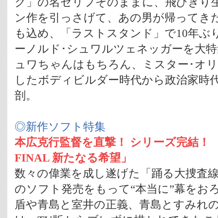
ク」の名ゼリフそのままに、飛びきり
ン作を引っさげて、あの男が帰ってきた
も込め、「ラストスタンド」で10年ぶ
ーノルド･シュワルツェネッガーを大
ュワちゃんはもちろん、ミスター･オリ
したボディビルダー時代から政治家時
剖。
◎新作ソフト特集
本広克行監督を直撃！ シリーズ完結！ 「
FINAL 新たなる希望」
数々の偉業を成し遂げた「踊る大捜査
のソフト発売をもって“本当に”幕をお
盾や青島と室井の正義、青島とすみれ