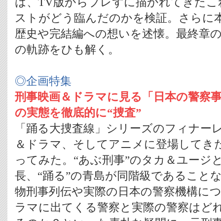
は、TV版からブレずに描かれてきたこ
ストがどう臨んだのかを検証。さらに本
歴史や完結編への想いを述懐。最終章の
の軌跡をひも解く。
◎企画特集
刑事映画＆ドラマに見る「日本の警察
の実態を徹底的に“捜査”
「踊る大捜査線」シリーズのフィナー
＆ドラマ、そしてアニメに登場してき
ってみた。“あぶ刑事”のタカ＆ユージ
長、“踊る”の青島が同階級であること
物刑事列伝や実際の日本の警察機構に
ラマに出てくる警察と実際の警察はど