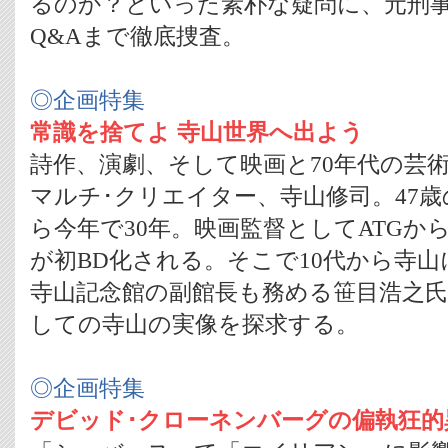
るのか？といった素朴な疑問に、元刑
Q&Aまで徹底捜査。
◎企画特集
常識を捨てよ 寺山世界へ出よう
詩作、演劇、そして映画と70年代の芸
マルチ･クリエイター、寺山修司。47
ら今年で30年。映画監督としてATGか
が初BD化される。そこで10代から寺
寺山記念館の副館長も務める笹目浩之
しての寺山の実像を探求する。
◎企画特集
デビッド･クローネンバーグの偏執狂的