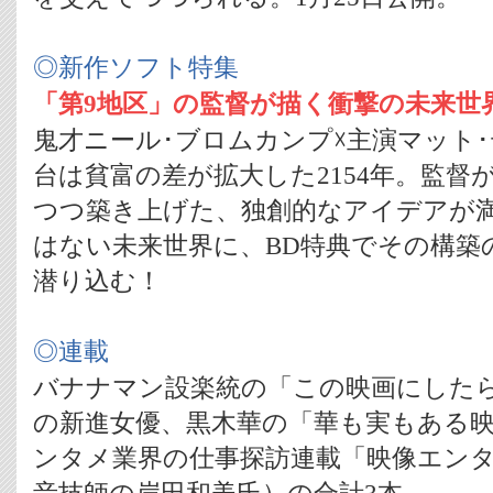
◎新作ソフト特集
「第9地区」の監督が描く衝撃の未来世
鬼才ニール･ブロムカンプ☓主演マット
台は貧富の差が拡大した2154年。監督
つつ築き上げた、独創的なアイデアが
はない未来世界に、BD特典でその構築
潜り込む！
◎連載
バナナマン設楽統の「この映画にした
の新進女優、黒木華の「華も実もある
ンタメ業界の仕事探訪連載「映像エンタ