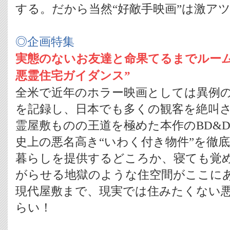
する。だから当然“好敵手映画”は激ア
◎企画特集
実態のないお友達と命果てるまでルーム
悪霊住宅ガイダンス”
全米で近年のホラー映画としては異例の興
を記録し、日本でも多くの観客を絶叫
霊屋敷ものの王道を極めた本作のBD&
史上の悪名高き“いわく付き物件”を徹
暮らしを提供するどころか、寝ても覚
がらせる地獄のような住空間がここに
現代屋敷まで、現実では住みたくない
らい！