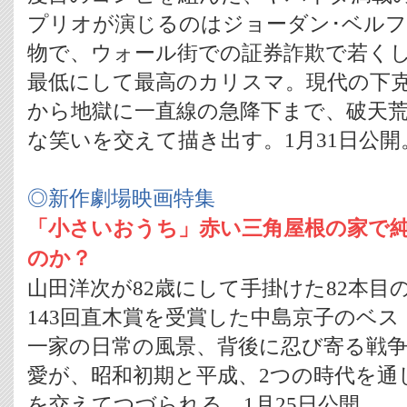
プリオが演じるのはジョーダン･ベル
物で、ウォール街での証券詐欺で若く
最低にして最高のカリスマ。現代の下
から地獄に一直線の急降下まで、破天
な笑いを交えて描き出す。1月31日公開
◎新作劇場映画特集
「小さいおうち」赤い三角屋根の家で
のか？
山田洋次が82歳にして手掛けた82本目
143回直木賞を受賞した中島京子のベ
一家の日常の風景、背後に忍び寄る戦
愛が、昭和初期と平成、2つの時代を通
を交えてつづられる。1月25日公開。