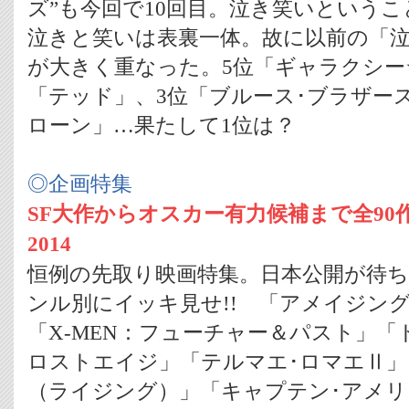
ズ”も今回で10回目。泣き笑いという
泣きと笑いは表裏一体。故に以前の「
が大きく重なった。5位「ギャラクシー
「テッド」、3位「ブルース･ブラザース
ローン」…果たして1位は？
◎企画特集
SF大作からオスカー有力候補まで全90
2014
恒例の先取り映画特集。日本公開が待
ンル別にイッキ見せ!! 「アメイジング
「X-MEN：フューチャー＆パスト」
ロストエイジ」「テルマエ･ロマエⅡ」
（ライジング）」「キャプテン･アメリ