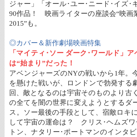
ジャー」「オール･ユー･ニード･イズ･
90作品！ 映画ライターの座談会“映画業界
2015”も。
◎カバー＆新作劇場映画特集
「マイティ･ソー ダーク･ワールド」
は“始まり”だった！
アベンジャーズのNYの戦いから1年。
を懸けた戦いが、ロンドンで勃発する劇
回、敵となるのは宇宙そのものより古
の全てを闇の世界に変えようとするダ
ス。ソー最後の手段として、宿敵ロキ
して宇宙の運命は？ クリス･ヘムズワ
トン、ナタリー･ポートマンのインタビ