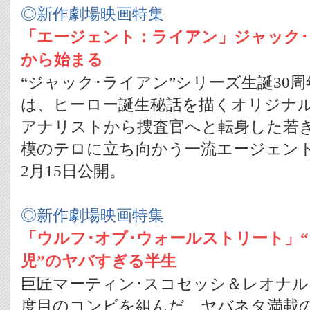
◎新作劇場映画特集
「エージェント：ライアン」ジャック
から始まる
“ジャック･ライアン”シリーズ生誕30
は、ヒーロー誕生秘話を描くオリジナル
アナリストから捜査官へと転身した若
模のテロに立ち向かう一流エージェン
2月15日公開。
◎新作劇場映画特集
「ウルフ･オブ･ウォールストリート」
児”のヤバすぎる半生
巨匠マーティン･スコセッシ＆レオナル
度目のコンビを組んだ、ヤバネタ満載