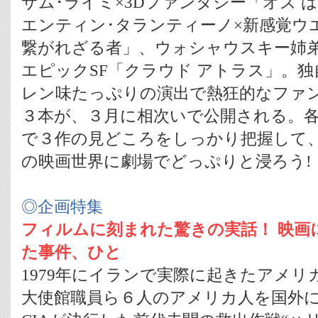
サム･ライミ×3Dファンタジー「オズ 
エンティン･タランティーノ×新感覚ウ
繋がれざる者」、ウォシャウスキー姉弟
エピックSF「クラウド アトラス」。
レン味たっぷりの演出で熱狂的なファ
３本が、３月に相次いで公開される。
で３作の見どころをしっかり把握して
の映画世界に劇場でどっぷりと浸ろう!
◎企画特集
フィルムに刻まれた驚きの実話！ 映画
た事件、ひと
1979年にイランで実際に起きたアメリ
大使館職員ら６人のアメリカ人を国外