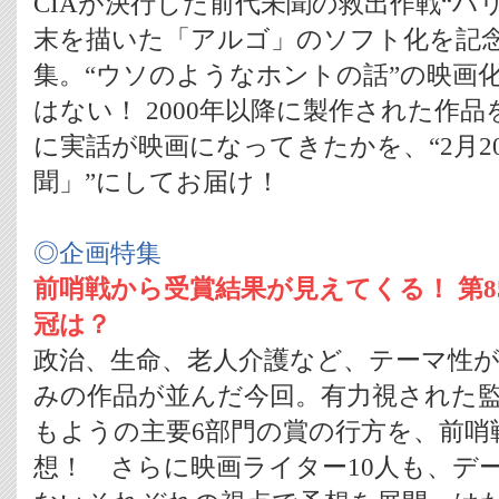
CIAが決行した前代未聞の救出作戦“ハ
末を描いた「アルゴ」のソフト化を記
集。“ウソのようなホントの話”の映画
はない！ 2000年以降に製作された作
に実話が映画になってきたかを、“2月2
聞」”にしてお届け！
◎企画特集
前哨戦から受賞結果が見えてくる！ 第
冠は？
政治、生命、老人介護など、テーマ性
みの作品が並んだ今回。有力視された
もようの主要6部門の賞の行方を、前哨
想！ さらに映画ライター10人も、デ