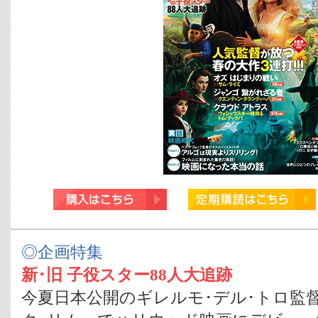
◎企画特集
新･旧 子役スター88人大追跡
今夏日本公開のギレルモ･デル･トロ監