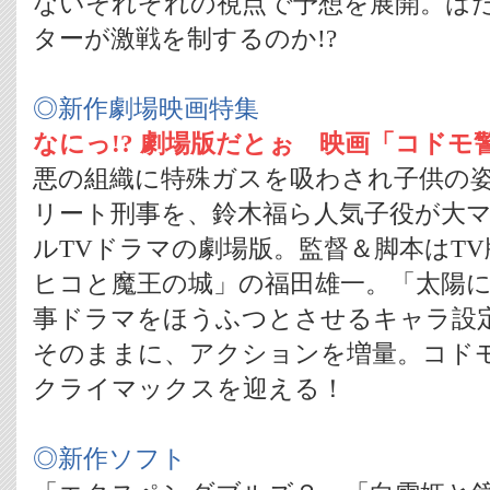
ないそれぞれの視点で予想を展開。は
ターが激戦を制するのか!?
◎新作劇場映画特集
なにっ!? 劇場版だとぉ 映画「コドモ警
悪の組織に特殊ガスを吸わされ子供の
リート刑事を、鈴木福ら人気子役が大
ルTVドラマの劇場版。監督＆脚本はT
ヒコと魔王の城」の福田雄一。「太陽に
事ドラマをほうふつとさせるキャラ設定
そのままに、アクションを増量。コド
クライマックスを迎える！
◎新作ソフト