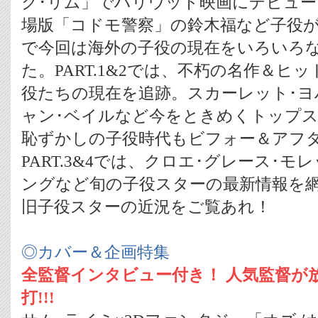
ク･リム」でハリウッド映画にデビュー
場版「コドモ警察」の鈴木福など子役
で今回は海外の子役の現在をいろいろ
た。PART.1&2では、不朽の名作＆ヒ
役たちの現在を追跡。スカーレット･
ャン･ベイルなど今をときめくトップ
恥ずかしの子役時代もビフォー＆アフ
PART.3&4では、クロエ･グレース･
ングなど旬の子役スターの最新情報を網
旧子役スターの近況をご覧あれ！
◎カバー＆企画特集
全監督インタビュー付き！ 人気監督が
打!!!